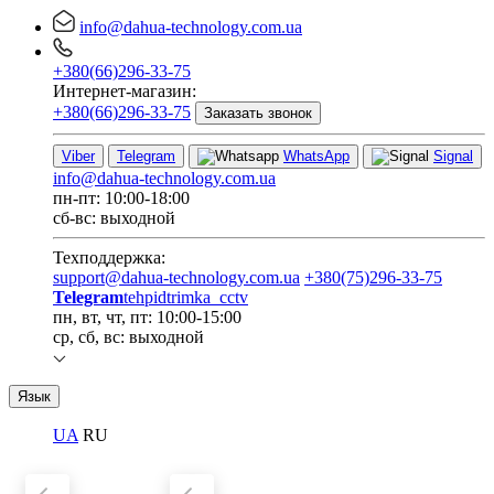
info@dahua-technology.com.ua
+380(66)296-33-75
Интернет-магазин:
+380(66)296-33-75
Заказать звонок
Viber
Telegram
WhatsApp
Signal
info@dahua-technology.com.ua
пн-пт: 10:00-18:00
сб-вс: выходной
Техподдержка:
support@dahua-technology.com.ua
+380(75)296-33-75
Telegram
tehpidtrimka_cctv
пн, вт, чт, пт: 10:00-15:00
ср, сб, вс: выходной
Язык
UA
RU