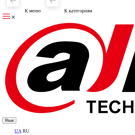
К меню
К категориям
Язык
UA
RU