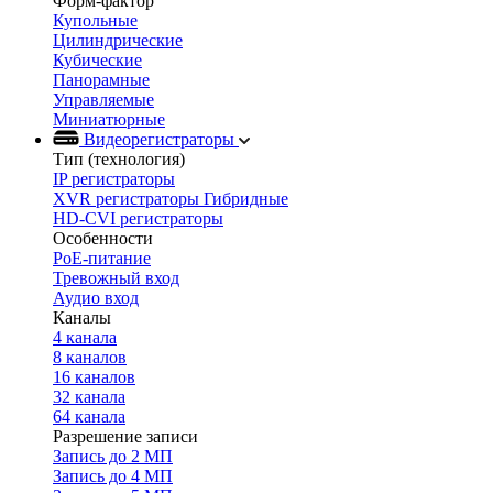
Форм-фактор
Купольные
Цилиндрические
Кубические
Панорамные
Управляемые
Миниатюрные
Видеорегистраторы
Тип (технология)
IP регистраторы
XVR регистраторы Гибридные
HD-CVI регистраторы
Особенности
PoE-питание
Тревожный вход
Аудио вход
Каналы
4 канала
8 каналов
16 каналов
32 канала
64 канала
Разрешение записи
Запись до 2 МП
Запись до 4 МП