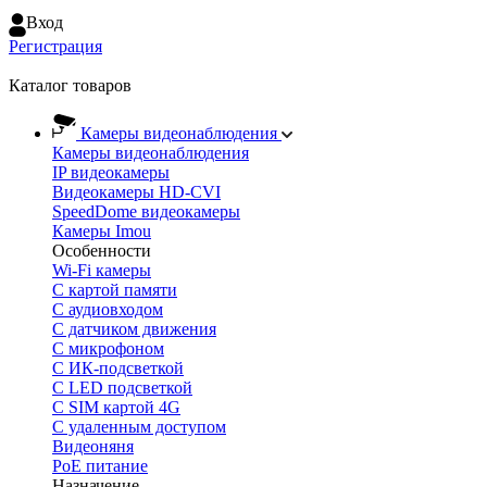
Вход
Регистрация
Каталог товаров
Камеры видеонаблюдения
Камеры видеонаблюдения
IP видеокамеры
Видеокамеры HD-CVI
SpeedDome видеокамеры
Камеры Imou
Особенности
Wi-Fi камеры
С картой памяти
С аудиовходом
С датчиком движения
С микрофоном
С ИК-подсветкой
С LED подсветкой
C SIM картой 4G
C удаленным доступом
Видеоняня
PoE питание
Назначение