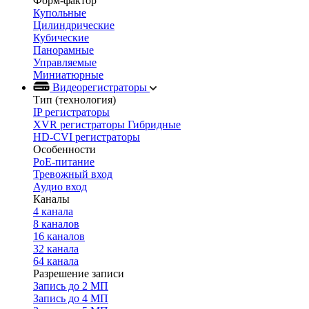
Форм-фактор
Купольные
Цилиндрические
Кубические
Панорамные
Управляемые
Миниатюрные
Видеорегистраторы
Тип (технология)
IP регистраторы
XVR регистраторы Гибридные
HD-CVI регистраторы
Особенности
PoE-питание
Тревожный вход
Аудио вход
Каналы
4 канала
8 каналов
16 каналов
32 канала
64 канала
Разрешение записи
Запись до 2 МП
Запись до 4 МП