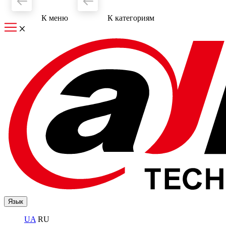
К меню
К категориям
Язык
UA
RU