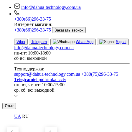
info@dahua-technology.com.ua
+380(66)296-33-75
Интернет-магазин:
+380(66)296-33-75
Заказать звонок
Viber
Telegram
WhatsApp
Signal
info@dahua-technology.com.ua
пн-пт: 10:00-18:00
сб-вс: выходной
Техподдержка:
support@dahua-technology.com.ua
+380(75)296-33-75
Telegram
tehpidtrimka_cctv
пн, вт, чт, пт: 10:00-15:00
ср, сб, вс: выходной
Язык
UA
RU