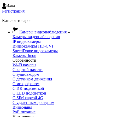
Вход
Регистрация
Каталог товаров
Камеры видеонаблюдения
Камеры видеонаблюдения
IP видеокамеры
Видеокамеры HD-CVI
SpeedDome видеокамеры
Камеры Imou
Особенности
Wi-Fi камеры
С картой памяти
С аудиовходом
С датчиком движения
С микрофоном
С ИК-подсветкой
С LED подсветкой
C SIM картой 4G
C удаленным доступом
Видеоняня
PoE питание
Назначение