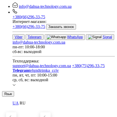
info@dahua-technology.com.ua
+380(66)296-33-75
Интернет-магазин:
+380(66)296-33-75
Заказать звонок
Viber
Telegram
WhatsApp
Signal
info@dahua-technology.com.ua
пн-пт: 10:00-18:00
сб-вс: выходной
Техподдержка:
support@dahua-technology.com.ua
+380(75)296-33-75
Telegram
tehpidtrimka_cctv
пн, вт, чт, пт: 10:00-15:00
ср, сб, вс: выходной
Язык
UA
RU