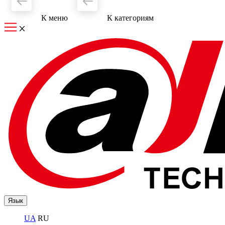
К меню
К категориям
Язык
UA
RU