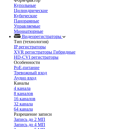
Форм-фактор
Купольные
Цилиндрические
Кубические
Панорамные
Управляемые
Миниатюрные
Видеорегистраторы
Тип (технология)
IP регистраторы
XVR регистраторы Гибридные
HD-CVI регистраторы
Особенности
PoE-питание
Тревожный вход
Аудио вход
Каналы
4 канала
8 каналов
16 каналов
32 канала
64 канала
Разрешение записи
Запись до 2 МП
Запись до 4 МП