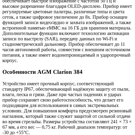
обеспечивает быстрое изображение с частотой 50 Гц и
высокое разрешение благодаря OLED-дисплею. Прибор имеет
регулируемые цветовые палитры, различные типы и цвета
сеток, а также цифровое увеличение до 8х. Прибор оснащен
функцией записи видео/аудио и захвата изображений, а также
встроенной памятью eMMC на 16 ГБ для хранения материала.
Дополнительные функции включают технологию активации
записи по выстрелу (SAR), передачу данных по Wi-Fi и
стадиометрический дальномер. Прибор обеспечивает до 11
часов автономной работы, совместим с внешним источником
питания, а также имеет водонепроницаемый и ударопрочный
корпус.
Особенности AGM Clarion 384
Устройство имеет прочный корпус, соответствующий
стандарту IP67, обеспечивающий надёжную защиту от пыли,
влаги, песка и грязи. Даже при частых падениях и ударах
прибор сохраняет свою работоспособность, что делает его
подходящим для использования в самых экстремальных
условиях. Для повышения комфорта предусмотрен резиновый
наглазник, который также служит защитой от сильной отдачи
во время стрельбы. Размеры устройства составляют 241 × 73 ×
67 мм, а его вес — 0,75 кг. Рабочий диапазон температур: от
-30 до +55°С.