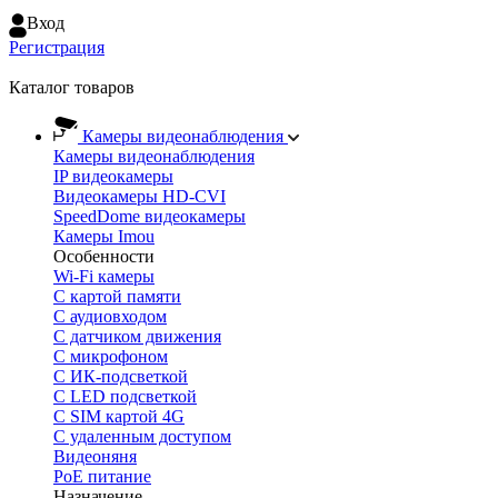
Вход
Регистрация
Каталог товаров
Камеры видеонаблюдения
Камеры видеонаблюдения
IP видеокамеры
Видеокамеры HD-CVI
SpeedDome видеокамеры
Камеры Imou
Особенности
Wi-Fi камеры
С картой памяти
С аудиовходом
С датчиком движения
С микрофоном
С ИК-подсветкой
С LED подсветкой
C SIM картой 4G
C удаленным доступом
Видеоняня
PoE питание
Назначение