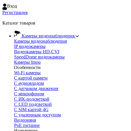
Вход
Регистрация
Каталог товаров
Камеры видеонаблюдения
Камеры видеонаблюдения
IP видеокамеры
Видеокамеры HD-CVI
SpeedDome видеокамеры
Камеры Imou
Особенности
Wi-Fi камеры
С картой памяти
С аудиовходом
С датчиком движения
С микрофоном
С ИК-подсветкой
С LED подсветкой
C SIM картой 4G
C удаленным доступом
Видеоняня
PoE питание
Назначение