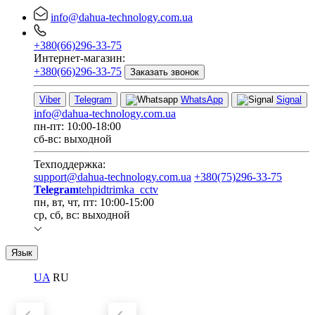
info@dahua-technology.com.ua
+380(66)296-33-75
Интернет-магазин:
+380(66)296-33-75
Заказать звонок
Viber
Telegram
WhatsApp
Signal
info@dahua-technology.com.ua
пн-пт: 10:00-18:00
сб-вс: выходной
Техподдержка:
support@dahua-technology.com.ua
+380(75)296-33-75
Telegram
tehpidtrimka_cctv
пн, вт, чт, пт: 10:00-15:00
ср, сб, вс: выходной
Язык
UA
RU