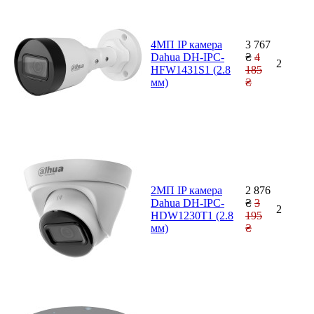
4MП IP камера
3 767
Dahua DH-IPC-
₴
4
2
HFW1431S1 (2.8
185
мм)
₴
2MП IP камера
2 876
Dahua DH-IPC-
₴
3
2
HDW1230T1 (2.8
195
мм)
₴