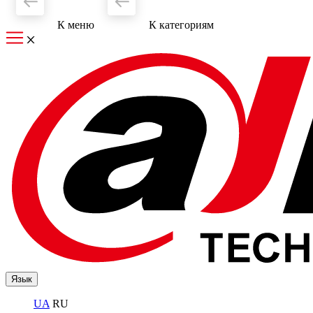
К меню
К категориям
Язык
UA
RU