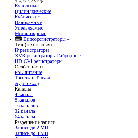
Форм-фактор
Купольные
Цилиндрические
Кубические
Панорамные
Управляемые
Миниатюрные
Видеорегистраторы
Тип (технология)
IP регистраторы
XVR регистраторы Гибридные
HD-CVI регистраторы
Особенности
PoE-питание
Тревожный вход
Аудио вход
Каналы
4 канала
8 каналов
16 каналов
32 канала
64 канала
Разрешение записи
Запись до 2 МП
Запись до 4 МП