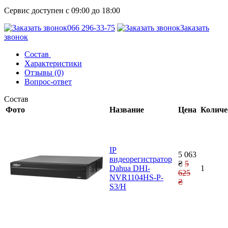
Сервис доступен с 09:00 до 18:00
066 296-33-75
Заказать
звонок
Состав
Характеристики
Отзывы (0)
Вопрос-ответ
Состав
Фото
Название
Цена
Количе
IP
5 063
видеорегистратор
₴
5
Dahua DHI-
1
625
NVR1104HS-P-
₴
S3/H