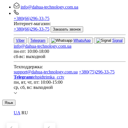
info@dahua-technology.com.ua
+380(66)296-33-75
Интернет-магазин:
+380(66)296-33-75
Заказать звонок
Viber
Telegram
WhatsApp
Signal
info@dahua-technology.com.ua
пн-пт: 10:00-18:00
сб-вс: выходной
Техподдержка:
support@dahua-technology.com.ua
+380(75)296-33-75
Telegram
tehpidtrimka_cctv
пн, вт, чт, пт: 10:00-15:00
ср, сб, вс: выходной
Язык
UA
RU