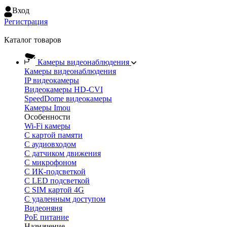
Вход
Регистрация
Каталог товаров
Камеры видеонаблюдения
Камеры видеонаблюдения
IP видеокамеры
Видеокамеры HD-CVI
SpeedDome видеокамеры
Камеры Imou
Особенности
Wi-Fi камеры
С картой памяти
С аудиовходом
С датчиком движения
С микрофоном
С ИК-подсветкой
С LED подсветкой
C SIM картой 4G
C удаленным доступом
Видеоняня
PoE питание
Назначение