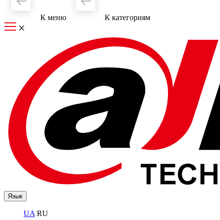
К меню
К категориям
Язык
UA
RU