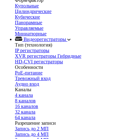
Форм-фактор
Купольные
Цилиндрические
Кубические
Панорамные
Управляемые
Миниатюрные
Видеорегистраторы
Тип (технология)
IP регистраторы
XVR регистраторы Гибридные
HD-CVI регистраторы
Особенности
PoE-питание
Тревожный вход
Аудио вход
Каналы
4 канала
8 каналов
16 каналов
32 канала
64 канала
Разрешение записи
Запись до 2 МП
Запись до 4 МП