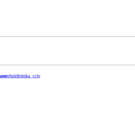
ram
tehpidtrimka_cctv