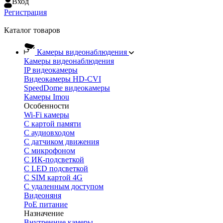
Вход
Регистрация
Каталог товаров
Камеры видеонаблюдения
Камеры видеонаблюдения
IP видеокамеры
Видеокамеры HD-CVI
SpeedDome видеокамеры
Камеры Imou
Особенности
Wi-Fi камеры
С картой памяти
С аудиовходом
С датчиком движения
С микрофоном
С ИК-подсветкой
С LED подсветкой
C SIM картой 4G
C удаленным доступом
Видеоняня
PoE питание
Назначение
Внутренние камеры