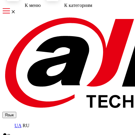
К меню
К категориям
Язык
UA
RU