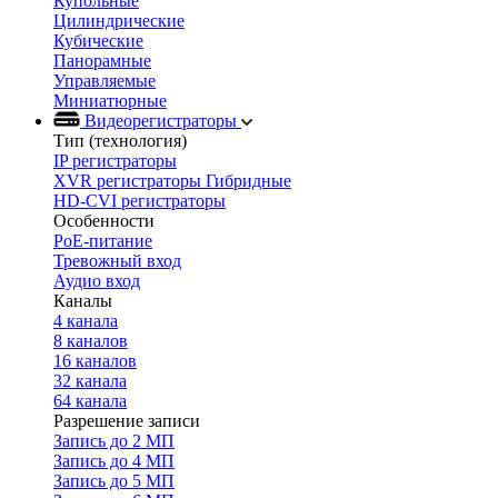
Купольные
Цилиндрические
Кубические
Панорамные
Управляемые
Миниатюрные
Видеорегистраторы
Тип (технология)
IP регистраторы
XVR регистраторы Гибридные
HD-CVI регистраторы
Особенности
PoE-питание
Тревожный вход
Аудио вход
Каналы
4 канала
8 каналов
16 каналов
32 канала
64 канала
Разрешение записи
Запись до 2 МП
Запись до 4 МП
Запись до 5 МП