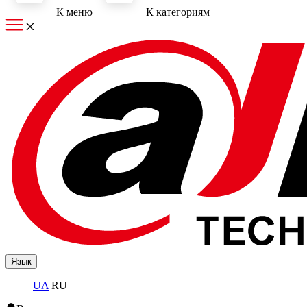
К меню
К категориям
Язык
UA
RU