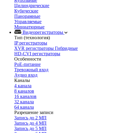
Купольные
Цилиндрические
Кубические
Панорамные
Управляемые
Миниатюрные
Видеорегистраторы
Тип (технология)
IP регистраторы
XVR регистраторы Гибридные
HD-CVI регистраторы
Особенности
PoE-питание
Тревожный вход
Аудио вход
Каналы
4 канала
8 каналов
16 каналов
32 канала
64 канала
Разрешение записи
Запись до 2 МП
Запись до 4 МП
Запись до 5 МП