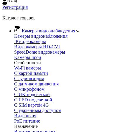
Вход
Регистрация
Каталог товаров
Камеры видеонаблюдения
Камеры видеонаблюдения
IP видеокамеры
Видеокамеры HD-CVI
SpeedDome видеокамеры
Камеры Imou
Особенности
Wi-Fi камеры
С картой памяти
С аудиовходом
С датчиком движения
С микрофоном
С ИК-подсветкой
С LED подсветкой
C SIM картой 4G
C удаленным доступом
Видеоняня
PoE питание
Назначение
Внутренние камеры