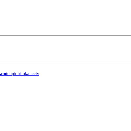
ram
tehpidtrimka_cctv