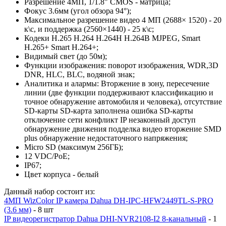
Разрешение 4МП, 1/1.8" CMOS - матрица;
Фокус 3.6мм (угол обзора 94°);
Максимальное разрешение видео 4 МП (2688× 1520) - 20
к\с, и поддержка (2560×1440) - 25 к\с;
Кодеки H.265 H.264 H.264H H.264B MJPEG, Smart
H.265+ Smart H.264+;
Видимый свет (до 50м);
Функции изображения: поворот изображения, WDR,3D
DNR, HLC, BLC, водяной знак;
Аналитика и алармы: Вторжение в зону, пересечение
линии (две функции поддерживают классификацию и
точное обнаружение автомобиля и человека), отсутствие
SD-карты SD-карта заполнена ошибка SD-карты
отключение сети конфликт IP незаконный доступ
обнаружение движения подделка видео вторжение SMD
plus обнаружение недостаточного напряжения;
Micro SD (максимум 256ГБ);
12 VDC/PoE;
IP67;
Цвет корпуса - белый
Данный набор состоит из:
4МП WizColor IP камера Dahua DH-IPC-HFW2449TL-S-PRO
(3.6 мм)
- 8 шт
IP видеорегистратор Dahua DHI-NVR2108-I2 8-канальный
- 1