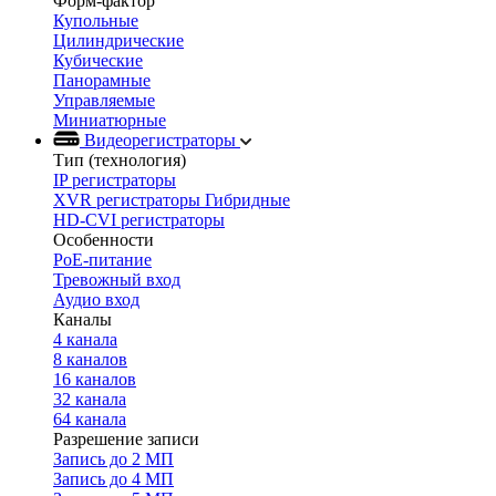
Форм-фактор
Купольные
Цилиндрические
Кубические
Панорамные
Управляемые
Миниатюрные
Видеорегистраторы
Тип (технология)
IP регистраторы
XVR регистраторы Гибридные
HD-CVI регистраторы
Особенности
PoE-питание
Тревожный вход
Аудио вход
Каналы
4 канала
8 каналов
16 каналов
32 канала
64 канала
Разрешение записи
Запись до 2 МП
Запись до 4 МП