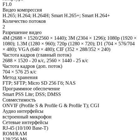
F1.0
Видео компрессия
H.265; H.264; H.264H; Smart H.265+; Smart H.264+
Количество потоков
2
Разрешение видео
4M (2688 × 1520/2560 × 1440); 3M (2304 × 1296); 1080p (1920 ×
1080); 1.3M (1280 × 960); 720p (1280 × 720); D1 (704 × 576/704
× 480); VGA (640 × 480); CIF (352 × 288/352 × 240)
Частота кадров (главный поток)
2688 × 1520 - 20 к/с, 2560 × 1440 - 25 к/с
Частота кадров (доп. поток)
704 × 576 25 к/с
Метод хранения
FTP; SFTP; Micro SD 256 Гб; NAS
Программное обеспечение
Smart PSS Lite; DSS; DMSS
Совместимость
ONVIF (Profile S & Profile G & Profile T); CGI
Аудио интерфейсы
встроенный микрофон
Сетевые интерфейсы
RJ-45 (10/100 Base-T)
ROM/RAM
128/256 Мб