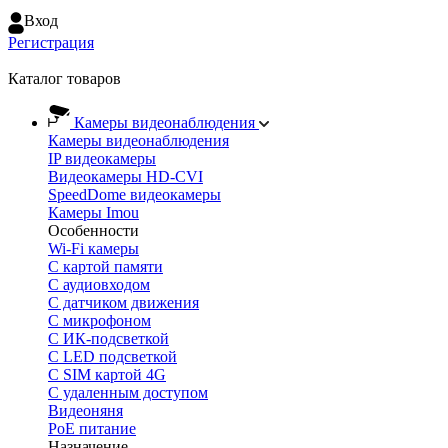
Вход
Регистрация
Каталог товаров
Камеры видеонаблюдения
Камеры видеонаблюдения
IP видеокамеры
Видеокамеры HD-CVI
SpeedDome видеокамеры
Камеры Imou
Особенности
Wi-Fi камеры
С картой памяти
С аудиовходом
С датчиком движения
С микрофоном
С ИК-подсветкой
С LED подсветкой
C SIM картой 4G
C удаленным доступом
Видеоняня
PoE питание
Назначение