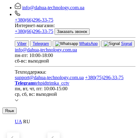
info@dahua-technology.com.ua
+380(66)296-33-75
Интернет-магазин:
+380(66)296-33-75
Заказать звонок
Viber
Telegram
WhatsApp
Signal
info@dahua-technology.com.ua
пн-пт: 10:00-18:00
сб-вс: выходной
Техподдержка:
support@dahua-technology.com.ua
+380(75)296-33-75
Telegram
tehpidtrimka_cctv
пн, вт, чт, пт: 10:00-15:00
ср, сб, вс: выходной
Язык
UA
RU