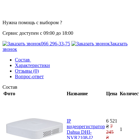
Нужна помощь с выбором ?
Сервис доступен с 09:00 до 18:00
066 296-33-75
Заказать
звонок
Состав
Характеристики
Отзывы (0)
Вопрос-ответ
Состав
Фото
Название
Цена
Количес
IP
6 521
видеорегистратор
₴
7
1
Dahua DHI-
245
NVR2108-I2
₴