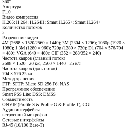
360°
Апертура
F1.0
Видео компрессия
H.265; H.264; H.264H; Smart H.265+; Smart H.264+
Количество потоков
2
Разрешение видео
4M (2688 × 1520/2560 × 1440); 3M (2304 × 1296); 1080p (1920 ×
1080); 1.3M (1280 × 960); 720p (1280 × 720); D1 (704 × 576/704
× 480); VGA (640 × 480); CIF (352 × 288/352 × 240)
Частота кадров (главный поток)
2688 × 1520 - 20 к/с, 2560 × 1440 - 25 к/с
Частота кадров (доп. поток)
704 × 576 25 к/с
Метод хранения
FTP; SFTP; Micro SD 256 Гб; NAS
Программное обеспечение
Smart PSS Lite; DSS; DMSS
Совместимость
ONVIF (Profile S & Profile G & Profile T); CGI
Аудио интерфейсы
встроенный микрофон
Сетевые интерфейсы
RJ-45 (10/100 Base-T)