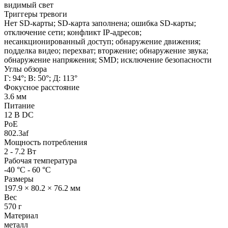
видимый свет
Триггеры тревоги
Нет SD-карты; SD-карта заполнена; ошибка SD-карты;
отключение сети; конфликт IP-адресов;
несанкционированный доступ; обнаружение движения;
подделка видео; перехват; вторжение; обнаружение звука;
обнаружение напряжения; SMD; исключение безопасности
Углы обзора
Г: 94°; В: 50°; Д: 113°
Фокусное расстояние
3.6 мм
Питание
12 В DC
PoE
802.3af
Мощность потребления
2 - 7.2 Вт
Рабочая температура
-40 °C - 60 °C
Размеры
197.9 × 80.2 × 76.2 мм
Вес
570 г
Материал
металл