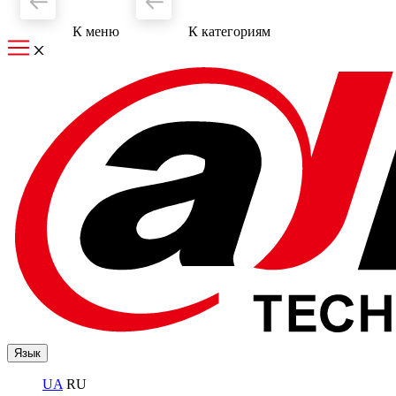
К меню
К категориям
Язык
UA
RU