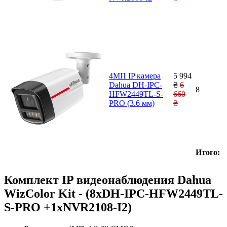
4МП IP камера
5 994
Dahua DH-IPC-
₴
6
8
HFW2449TL-S-
660
PRO (3.6 мм)
₴
Итого:
Комплект IP видеонаблюдения Dahua
WizColor Kit - (8хDH-IPC-HFW2449TL-
S-PRO +1хNVR2108-I2)