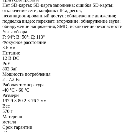
Нет SD-карты; SD-карта заполнена; ошибка SD-карты;
отключение сети; конфликт IP-адресов;
несанкционированный доступ; обнаружение движения;
подделка видео; перехват; вторжение; обнаружение звука;
обнаружение напряжения; SMD; исключение безопасности
Углы обзора
Г: 94°; В: 50°; Д: 113°
Фокусное расстояние
3.6 мм
Питание
12 В DC
PoE
802.3af
Мощность потребления
2 - 7.2 Вт
Рабочая температура
-40 °C - 60 °C
Размеры
197.9 × 80.2 × 76.2 мм
Вес
570 г
Материал
металл
Срок гарантии