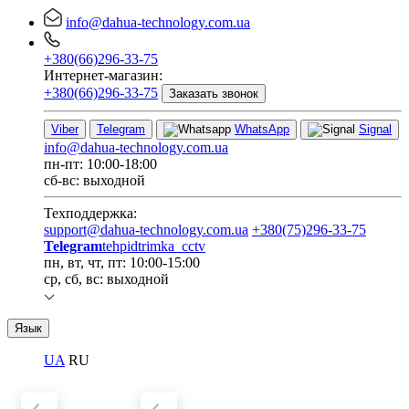
info@dahua-technology.com.ua
+380(66)296-33-75
Интернет-магазин:
+380(66)296-33-75
Заказать звонок
Viber
Telegram
WhatsApp
Signal
info@dahua-technology.com.ua
пн-пт: 10:00-18:00
сб-вс: выходной
Техподдержка:
support@dahua-technology.com.ua
+380(75)296-33-75
Telegram
tehpidtrimka_cctv
пн, вт, чт, пт: 10:00-15:00
ср, сб, вс: выходной
Язык
UA
RU