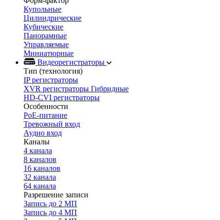
Форм-фактор
Купольные
Цилиндрические
Кубические
Панорамные
Управляемые
Миниатюрные
Видеорегистраторы
Тип (технология)
IP регистраторы
XVR регистраторы Гибридные
HD-CVI регистраторы
Особенности
PoE-питание
Тревожный вход
Аудио вход
Каналы
4 канала
8 каналов
16 каналов
32 канала
64 канала
Разрешение записи
Запись до 2 МП
Запись до 4 МП