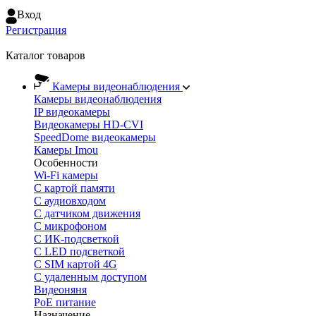
Вход
Регистрация
Каталог товаров
Камеры видеонаблюдения
Камеры видеонаблюдения
IP видеокамеры
Видеокамеры HD-CVI
SpeedDome видеокамеры
Камеры Imou
Особенности
Wi-Fi камеры
С картой памяти
С аудиовходом
С датчиком движения
С микрофоном
С ИК-подсветкой
С LED подсветкой
C SIM картой 4G
C удаленным доступом
Видеоняня
PoE питание
Назначение