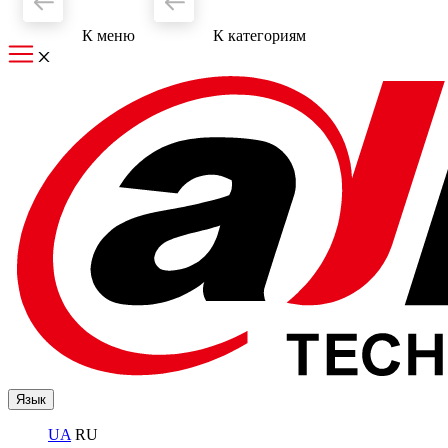
К меню
К категориям
Язык
UA
RU