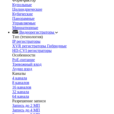
Форм-фактор
Купольные
Цилиндрические
Кубические
Панорамные
Управляемые
Миниатюрные
Видеорегистраторы
Тип (технология)
IP регистраторы
XVR регистраторы Гибридные
HD-CVI регистраторы
Особенности
PoE-питание
Тревожный вход
Аудио вход
Каналы
4 канала
8 каналов
16 каналов
32 канала
64 канала
Разрешение записи
Запись до 2 МП
Запись до 4 МП