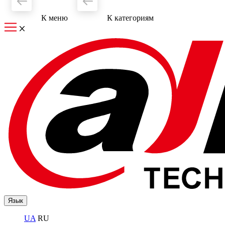
К меню
К категориям
Язык
UA
RU