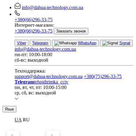
info@dahua-technology.com.ua
+380(66)296-33-75
Интернет-магазин:
+380(66)296-33-75
Заказать звонок
Viber
Telegram
WhatsApp
Signal
info@dahua-technology.com.ua
пн-пт: 10:00-18:00
сб-вс: выходной
Техподдержка:
support@dahua-technology.com.ua
+380(75)296-33-75
Telegram
tehpidtrimka_cctv
пн, вт, чт, пт: 10:00-15:00
ср, сб, вс: выходной
Язык
UA
RU