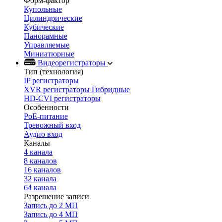
Форм-фактор
Купольные
Цилиндрические
Кубические
Панорамные
Управляемые
Миниатюрные
Видеорегистраторы
Тип (технология)
IP регистраторы
XVR регистраторы Гибридные
HD-CVI регистраторы
Особенности
PoE-питание
Тревожный вход
Аудио вход
Каналы
4 канала
8 каналов
16 каналов
32 канала
64 канала
Разрешение записи
Запись до 2 МП
Запись до 4 МП