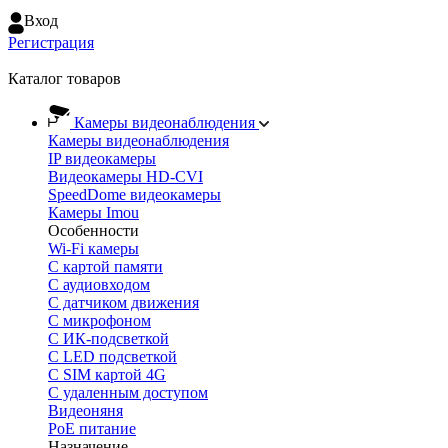
Вход
Регистрация
Каталог товаров
Камеры видеонаблюдения
Камеры видеонаблюдения
IP видеокамеры
Видеокамеры HD-CVI
SpeedDome видеокамеры
Камеры Imou
Особенности
Wi-Fi камеры
С картой памяти
С аудиовходом
С датчиком движения
С микрофоном
С ИК-подсветкой
С LED подсветкой
C SIM картой 4G
C удаленным доступом
Видеоняня
PoE питание
Назначение