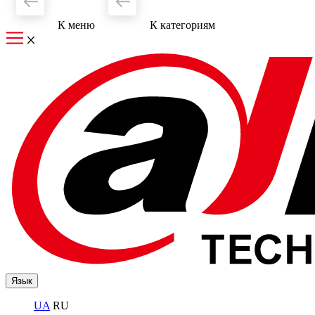
К меню
К категориям
Язык
UA
RU