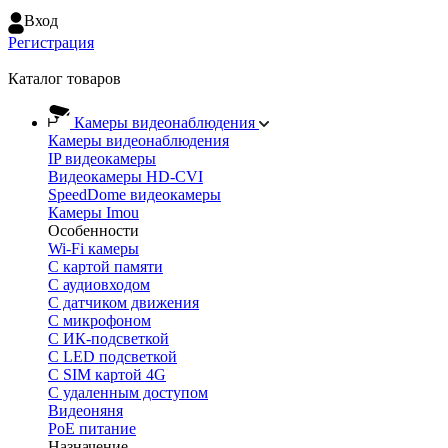
Вход
Регистрация
Каталог товаров
Камеры видеонаблюдения
Камеры видеонаблюдения
IP видеокамеры
Видеокамеры HD-CVI
SpeedDome видеокамеры
Камеры Imou
Особенности
Wi-Fi камеры
С картой памяти
С аудиовходом
С датчиком движения
С микрофоном
С ИК-подсветкой
С LED подсветкой
C SIM картой 4G
C удаленным доступом
Видеоняня
PoE питание
Назначение