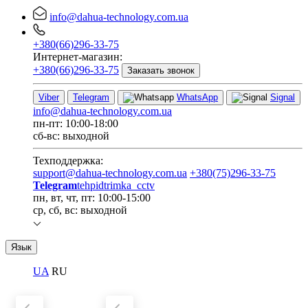
info@dahua-technology.com.ua
+380(66)296-33-75
Интернет-магазин:
+380(66)296-33-75
Заказать звонок
Viber
Telegram
WhatsApp
Signal
info@dahua-technology.com.ua
пн-пт: 10:00-18:00
сб-вс: выходной
Техподдержка:
support@dahua-technology.com.ua
+380(75)296-33-75
Telegram
tehpidtrimka_cctv
пн, вт, чт, пт: 10:00-15:00
ср, сб, вс: выходной
Язык
UA
RU