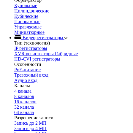
Форм-фактор
Купольные
Цилиндрические
Кубические
Панорамные
Управляемые
Миниатюрные
Видеорегистраторы
Тип (технология)
IP регистраторы
XVR регистраторы Гибридные
HD-CVI регистраторы
Особенности
PoE-питание
Тревожный вход
Аудио вход
Каналы
4 канала
8 каналов
16 каналов
32 канала
64 канала
Разрешение записи
Запись до 2 МП
Запись до 4 МП