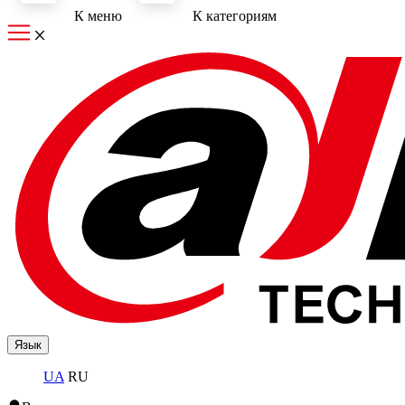
К меню
К категориям
Язык
UA
RU