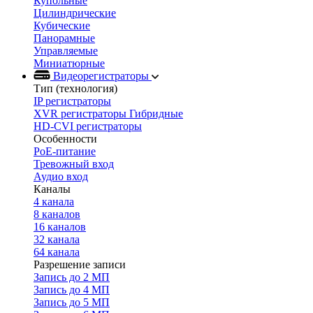
Купольные
Цилиндрические
Кубические
Панорамные
Управляемые
Миниатюрные
Видеорегистраторы
Тип (технология)
IP регистраторы
XVR регистраторы Гибридные
HD-CVI регистраторы
Особенности
PoE-питание
Тревожный вход
Аудио вход
Каналы
4 канала
8 каналов
16 каналов
32 канала
64 канала
Разрешение записи
Запись до 2 МП
Запись до 4 МП
Запись до 5 МП