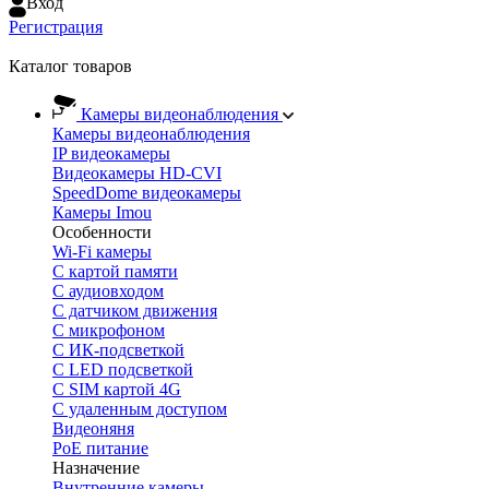
Вход
Регистрация
Каталог товаров
Камеры видеонаблюдения
Камеры видеонаблюдения
IP видеокамеры
Видеокамеры HD-CVI
SpeedDome видеокамеры
Камеры Imou
Особенности
Wi-Fi камеры
С картой памяти
С аудиовходом
С датчиком движения
С микрофоном
С ИК-подсветкой
С LED подсветкой
C SIM картой 4G
C удаленным доступом
Видеоняня
PoE питание
Назначение
Внутренние камеры