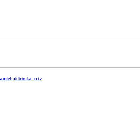
ram
tehpidtrimka_cctv