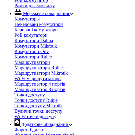
PoE коммутатор
Рамки для монтажу
Мережеве обладнання
Комутаторы
Некеровані комутатори
Керовані комутатори
PoE комутатори
Комутатори Dahua
Комутатори Mikrotik
Комутатори Onv
Комутатори Ruijie
Маршрутизатори
Маршрутизатори Ruijie
Маршрутизатори Mikrotik
Wi-Fi маршрутизатори
Маршрутизатор 4 портів
Маршрутизатор 8 портів
Точки доступу
Точки доступу Ruijie
Точки доступу Mikrotik
Вуличні точки доступу
Wi-Fi точки доступу
Додаткове обладнання
Жорсткі диски