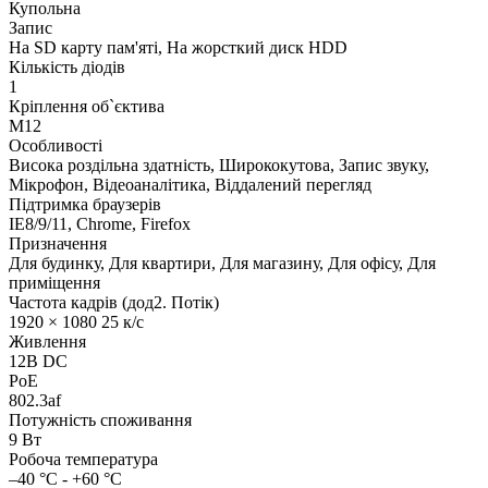
Купольна
Запис
На SD карту пам'яті, На жорсткий диск HDD
Кількість діодів
1
Кріплення об`єктива
M12
Особливості
Висока роздільна здатність, Ширококутова, Запис звуку,
Мікрофон, Відеоаналітика, Віддалений перегляд
Підтримка браузерів
IE8/9/11, Chrome, Firefox
Призначення
Для будинку, Для квартири, Для магазину, Для офісу, Для
приміщення
Частота кадрів (дод2. Потік)
1920 × 1080 25 к/с
Живлення
12В DC
PoE
802.3af
Потужність споживання
9 Вт
Робоча температура
–40 °C - +60 °C