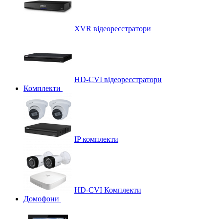
XVR відеореєстратори
HD-CVI відеореєстратори
Комплекти
IP комплекти
HD-CVI Комплекти
Домофони