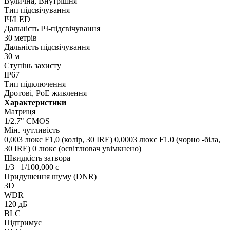
Вулична, Внутрішня
Тип підсвічування
ІЧ/LED
Дальність ІЧ-підсвічування
30 метрів
Дальність підсвічування
30 м
Ступінь захисту
IP67
Тип підключення
Дротові, PoE живлення
Характеристики
Матриця
1/2.7" CMOS
Мін. чутливість
0,003 люкс F1,0 (колір, 30 IRE) 0,0003 люкс F1.0 (чорно -біла,
30 IRE) 0 люкс (освітлювач увімкнено)
Швидкість затвора
1/3 –1/100,000 с
Придушення шуму (DNR)
3D
WDR
120 дБ
BLC
Підтримує