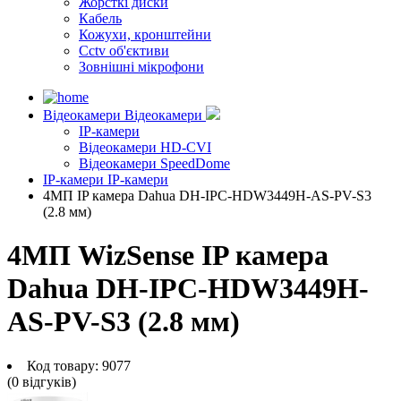
Жорсткі диски
Кабель
Кожухи, кронштейни
Cctv об'єктиви
Зовнішні мікрофони
Відеокамери
Відеокамери
IP-камери
Відеокамери HD-CVI
Відеокамери SpeedDome
IP-камери
IP-камери
4МП IP камера Dahua DH-IPC-HDW3449H-AS-PV-S3
(2.8 мм)
4МП WizSense IP камера
Dahua DH-IPC-HDW3449H-
AS-PV-S3 (2.8 мм)
Код товару:
9077
(0 вiдгукiв)