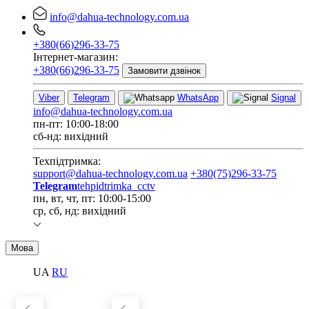
info@dahua-technology.com.ua
+380(66)296-33-75
Інтернет-магазин:
+380(66)296-33-75
Замовити дзвінок
Viber
Telegram
WhatsApp
Signal
info@dahua-technology.com.ua
пн-пт: 10:00-18:00
сб-нд: вихідний
Техпідтримка:
support@dahua-technology.com.ua
+380(75)296-33-75
Telegram
tehpidtrimka_cctv
пн, вт, чт, пт: 10:00-15:00
ср, сб, нд: вихідний
Мова
UA
RU