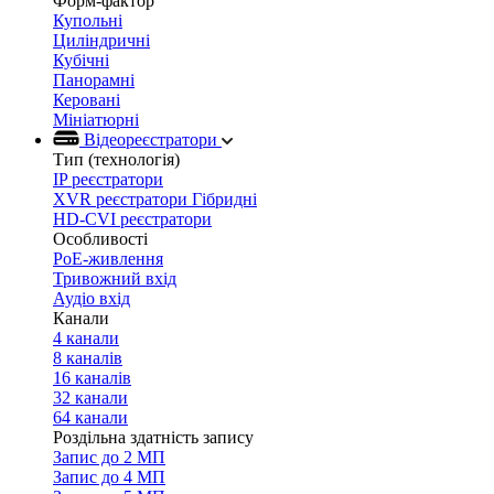
Форм-фактор
Купольні
Циліндричні
Кубічні
Панорамні
Керовані
Мініатюрні
Відеореєстратори
Тип (технологія)
IP реєстратори
XVR реєстратори Гібридні
HD-CVI реєстратори
Особливості
PoE-живлення
Тривожний вхід
Аудіо вхід
Канали
4 канали
8 каналів
16 каналів
32 канали
64 канали
Роздільна здатність запису
Запис до 2 МП
Запис до 4 МП