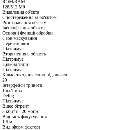
ROM/RAM
128/512 Мб
Виявлення об'єкта
Спостереження за об'єктом
Розпізнавання об'єкту
Ідентифікація об'єкта
Основні функції обробки
8 зон маскування
Перетин лінії
Підтримує
Вторгнення в область
Підтримує
Цільові типи
Підтримує
Кількість одночасних підключень
20
Інтерфейси тривоги
1 вх/1 вих
Defog
Підтримує
Відео бітрейт
3 кбіт/ с - 20 мбіт/с
Відстань фокусування
1.5 м
Вид (форм фактор)