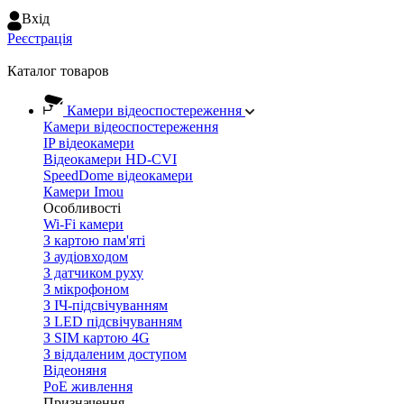
Вхiд
Реєстрація
Каталог товаров
Камери відеоспостереження
Камери відеоспостереження
IP відеокамери
Відеокамери HD-CVI
SpeedDome відеокамери
Камери Imou
Особливості
Wi-Fi камери
З картою пам'яті
З аудіовходом
З датчиком руху
З мікрофоном
З ІЧ-підсвічуванням
З LED підсвічуванням
З SIM картою 4G
З віддаленим доступом
Відеоняня
PoE живлення
Призначення