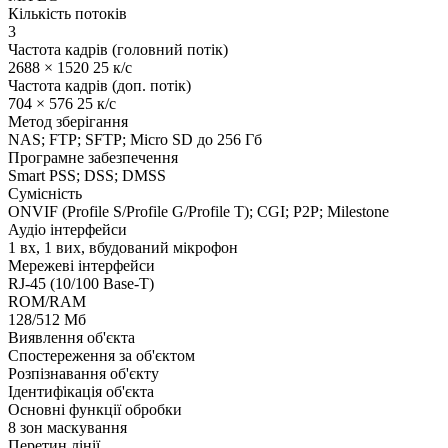
Кількість потоків
3
Частота кадрів (головний потік)
2688 × 1520 25 к/с
Частота кадрів (доп. потік)
704 × 576 25 к/с
Метод зберігання
NAS; FTP; SFTP; Micro SD до 256 Гб
Програмне забезпечення
Smart PSS; DSS; DMSS
Сумісність
ONVIF (Profile S/Profile G/Profile T); CGI; P2P; Milestone
Аудіо інтерфейси
1 вх, 1 вих, вбудований мікрофон
Мережеві інтерфейси
RJ-45 (10/100 Base-T)
ROM/RAM
128/512 Мб
Виявлення об'єкта
Спостереження за об'єктом
Розпізнавання об'єкту
Ідентифікація об'єкта
Основні функції обробки
8 зон маскування
Перетин лінії