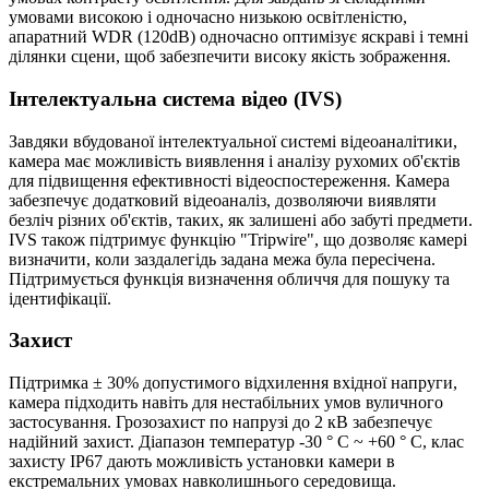
умовами високою і одночасно низькою освітленістю,
апаратний WDR (120dB) одночасно оптимізує яскраві і темні
ділянки сцени, щоб забезпечити високу якість зображення.
Інтелектуальна система відео (IVS)
Завдяки вбудованої інтелектуальної системі відеоаналітики,
камера має можливість виявлення і аналізу рухомих об'єктів
для підвищення ефективності відеоспостереження. Камера
забезпечує додатковий відеоаналіз, дозволяючи виявляти
безліч різних об'єктів, таких, як залишені або забуті предмети.
IVS також підтримує функцію "Tripwire", що дозволяє камері
визначити, коли заздалегідь задана межа була пересічена.
Підтримується функція визначення обличчя для пошуку та
ідентифікації.
Захист
Підтримка ± 30% допустимого відхилення вхідної напруги,
камера підходить навіть для нестабільних умов вуличного
застосування. Грозозахист по напрузі до 2 кВ забезпечує
надійний захист. Діапазон температур -30 ° C ~ +60 ° C, клас
захисту IP67 дають можливість установки камери в
екстремальних умовах навколишнього середовища.