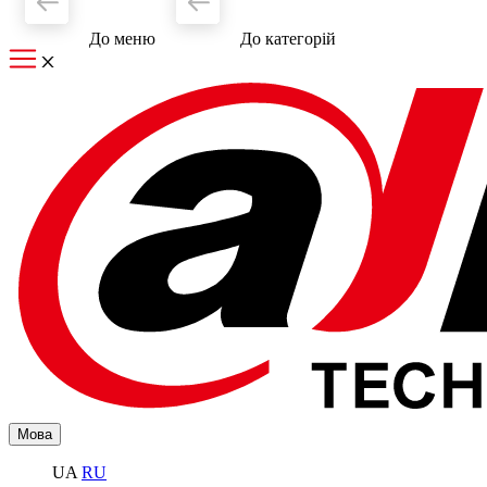
До меню
До категорiй
Мова
UA
RU