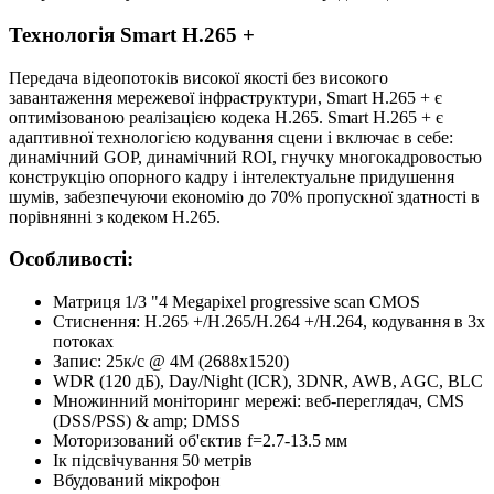
Технологія Smart H.265 +
Передача відеопотоків високої якості без високого
завантаження мережевої інфраструктури, Smart H.265 + є
оптимізованою реалізацією кодека H.265. Smart H.265 + є
адаптивної технологією кодування сцени і включає в себе:
динамічний GOP, динамічний ROI, гнучку многокадровостью
конструкцію опорного кадру і інтелектуальне придушення
шумів, забезпечуючи економію до 70% пропускної здатності в
порівнянні з кодеком H.265.
Особливості:
Матриця 1/3 "4 Megapixel progressive scan CMOS
Стиснення: H.265 +/H.265/H.264 +/H.264, кодування в 3х
потоках
Запис: 25к/с @ 4M (2688x1520)
WDR (120 дБ), Day/Night (ICR), 3DNR, AWB, AGC, BLC
Множинний моніторинг мережі: веб-переглядач, CMS
(DSS/PSS) & amp; DMSS
Моторизований об'єктив f=2.7-13.5 мм
Ік підсвічування 50 метрів
Вбудований мікрофон