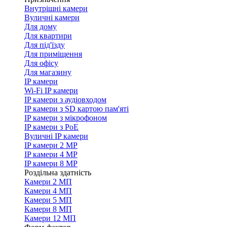
Внутрішні камери
Вуличні камери
Для дому
Для квартири
Для під'їзду
Для приміщення
Для офісу
Для магазину
IP камери
Wi-Fi IP камери
IP камери з аудіовходом
IP камери з SD картою пам'яті
IP камери з мікрофоном
IP камери з PoE
Вуличні IP камери
IP камери 2 MP
IP камери 4 MP
IP камери 8 MP
Роздільна здатність
Камери 2 МП
Камери 4 МП
Камери 5 МП
Камери 8 МП
Камери 12 МП