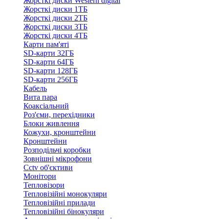
Жорсткі диски Western digital
Жорсткі диски 1ТБ
Жорсткі диски 2ТБ
Жорсткі диски 3ТБ
Жорсткі диски 4ТБ
Карти пам'яті
SD-карти 32ГБ
SD-карти 64ГБ
SD-карти 128ГБ
SD-карти 256ГБ
Кабель
Вита пара
Коаксіальний
Роз'єми, перехідники
Блоки живлення
Кожухи, кронштейни
Кронштейни
Розподільчі коробки
Зовнішні мікрофони
Cctv об'єктиви
Монітори
Тепловізори
Тепловізійні монокуляри
Тепловізійні прилади
Тепловізійні бінокуляри