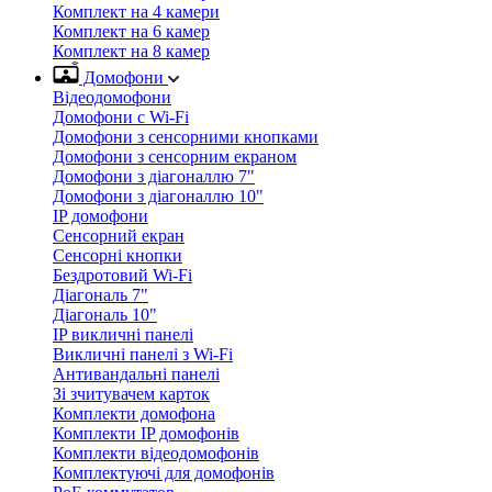
Комплект на 4 камери
Комплект на 6 камер
Комплект на 8 камер
Домофони
Відеодомофони
Домофони с Wi-Fi
Домофони з сенсорними кнопками
Домофони з сенсорним екраном
Домофони з діагоналлю 7"
Домофони з діагоналлю 10"
IP домофони
Сенсорний екран
Сенсорні кнопки
Бездротовий Wi-Fi
Діагональ 7"
Діагональ 10"
IP викличні панелі
Викличні панелі з Wi-Fi
Антивандальні панелі
Зі зчитувачем карток
Комплекти домофона
Комплекти IP домофонів
Комплекти відеодомофонів
Комплектуючі для домофонів