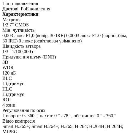
Тип підключення
Дротові, PoE живлення
Характеристики
Матриця
1/2.7" CMOS
Мін. чутливість
0,003 люкс F1,0 (колір, 30 IRE) 0,0003 люкс F1.0 (чорно -біла,
30 IRE) 0 люкс (освітлювач увімкнено)
Швидкість затвора
1/3 –1/100,000 с
Придушення шуму (DNR)
3D
WDR
120 дБ
BLC
Підтримує
HLC
Підтримує
ROI
4 зони
Регулювання по осях
Поворот: 0- 360 °, нахил: 0 ° - 78 °, обертання: 0 ° - 360 °
Відео компресія
Smart H.265+; Smart H.264+; H.265; H.264; H.264H; H.264B;
MJPEG