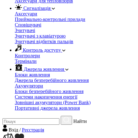
Аксесуари для тепловізорів
Сигналізація
Аксесуари
Приймально-контрольні прилади
Сповіщувачі
Зчитувачі
Зчитувачі з клавіатурою
Зчитувачі відбитків пальців
Контроль доступу
Контролери
Термінали
Джерела живлення
Блоки живлення
Джерела безперебійного живлення
Акумулятори
Блоки безперебійного живлення
Системи накопичення енергії
Зовнішні акумулятори (Power Bank)
Портативні джерела живлення
Найти
Вхiд
/
Реєстрація