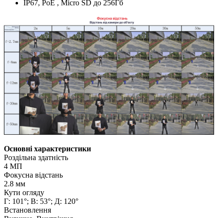
IP67, PoE , Micro SD до 256Гб
Основні характеристики
Роздільна здатність
4 МП
Фокусна відстань
2.8 мм
Кути огляду
Г: 101°; В: 53°; Д: 120°
Встановлення