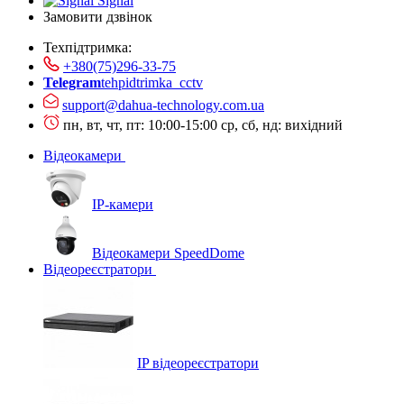
Signal
Замовити дзвінок
Техпідтримка:
+380(75)296-33-75
Telegram
tehpidtrimka_cctv
support@dahua-technology.com.ua
пн, вт, чт, пт: 10:00-15:00
ср, сб, нд: вихідний
Відеокамери
IP-камери
Відеокамери SpeedDome
Відеореєстратори
IP відеореєстратори