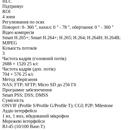
HLC
Підтримує
ROI
4 зони
Регулювання по осях
Поворот: 0- 360 °, нахил: 0 ° - 78 °, обертання: 0 ° - 360 °
Відео компресія
Smart H.265+; Smart H.264+; H.265; H.264; H.264H; H.264B;
MJPEG
Кількість потоків
3
Частота кадрів (головний потік)
2688 × 1520 25 к/с
Частота кадрів (доп. потік)
704 × 576 25 к/с
Метод зберігання
NAS; FTP; SFTP; Micro SD до 256 Гб
Програмне забезпечення
Smart PSS; DSS; DMSS
Сумісність
ONVIF (Profile S/Profile G/Profile T); CGI; P2P; Milestone
Аудіо інтерфейси
1 вх, 1 вих, вбудований мікрофон
Мережеві інтерфейси
RJ-45 (10/100 Base-T)