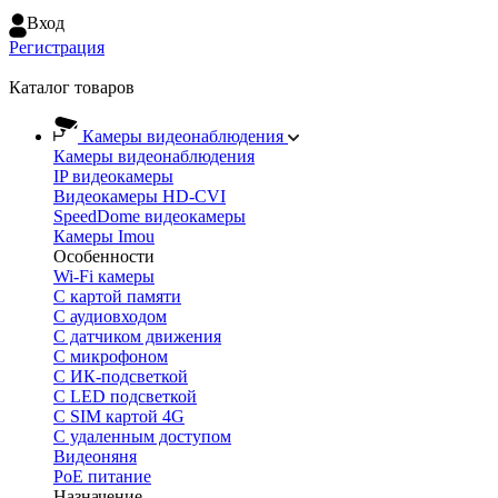
Вход
Регистрация
Каталог товаров
Камеры видеонаблюдения
Камеры видеонаблюдения
IP видеокамеры
Видеокамеры HD-CVI
SpeedDome видеокамеры
Камеры Imou
Особенности
Wi-Fi камеры
С картой памяти
С аудиовходом
С датчиком движения
С микрофоном
С ИК-подсветкой
С LED подсветкой
C SIM картой 4G
C удаленным доступом
Видеоняня
PoE питание
Назначение