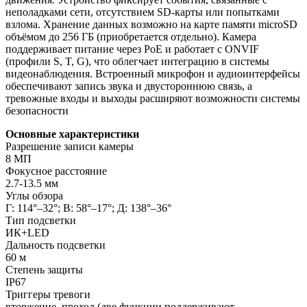
неполадками сети, отсутствием SD-карты или попытками
взлома. Хранение данных возможно на карте памяти microSD
объёмом до 256 ГБ (приобретается отдельно). Камера
поддерживает питание через PoE и работает с ONVIF
(профили S, T, G), что облегчает интеграцию в системы
видеонаблюдения. Встроенный микрофон и аудиоинтерфейсы
обеспечивают запись звука и двустороннюю связь, а
тревожные входы и выходы расширяют возможности системы
безопасности
Основные характеристики
Разрешение записи камеры
8 МП
Фокусное расстояние
2.7-13.5 мм
Углы обзора
Г: 114°–32°; В: 58°–17°; Д: 138°–36°
Тип подсветки
ИК+LED
Дальность подсветки
60 м
Степень защиты
IP67
Триггеры тревоги
вторжение, проход (две функции поддерживают