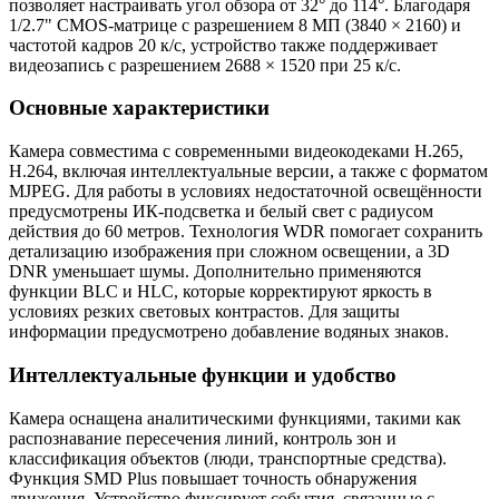
позволяет настраивать угол обзора от 32° до 114°. Благодаря
1/2.7" CMOS-матрице с разрешением 8 МП (3840 × 2160) и
частотой кадров 20 к/с, устройство также поддерживает
видеозапись с разрешением 2688 × 1520 при 25 к/с.
Основные характеристики
Камера совместима с современными видеокодеками H.265,
H.264, включая интеллектуальные версии, а также с форматом
MJPEG. Для работы в условиях недостаточной освещённости
предусмотрены ИК-подсветка и белый свет с радиусом
действия до 60 метров. Технология WDR помогает сохранить
детализацию изображения при сложном освещении, а 3D
DNR уменьшает шумы. Дополнительно применяются
функции BLC и HLC, которые корректируют яркость в
условиях резких световых контрастов. Для защиты
информации предусмотрено добавление водяных знаков.
Интеллектуальные функции и удобство
Камера оснащена аналитическими функциями, такими как
распознавание пересечения линий, контроль зон и
классификация объектов (люди, транспортные средства).
Функция SMD Plus повышает точность обнаружения
движения. Устройство фиксирует события, связанные с