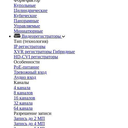
Форм-фактор
Купольные
Цилиндрические
Кубические
Панорамные
Управляемые
Миниатюрные
Видеорегистраторы
Тип (технология)
IP регистраторы
XVR регистраторы Гибридные
HD-CVI регистраторы
Особенности
PoE-питание
Тревожный вход
Аудио вход
Каналы
4 канала
8 каналов
16 каналов
32 канала
64 канала
Разрешение записи
Запись до 2 МП
Запись до 4 МП