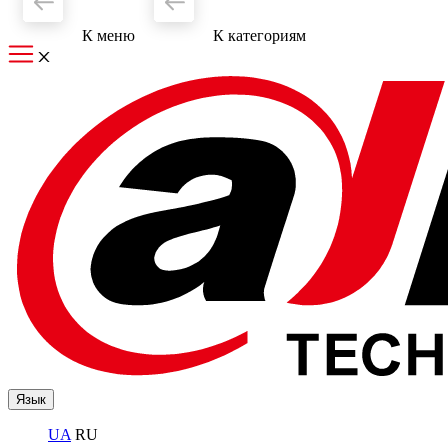
К меню
К категориям
Язык
UA
RU