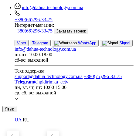
info@dahua-technology.com.ua
+380(66)296-33-75
Интернет-магазин:
+380(66)296-33-75
Заказать звонок
Viber
Telegram
WhatsApp
Signal
info@dahua-technology.com.ua
пн-пт: 10:00-18:00
сб-вс: выходной
Техподдержка:
support@dahua-technology.com.ua
+380(75)296-33-75
Telegram
tehpidtrimka_cctv
пн, вт, чт, пт: 10:00-15:00
ср, сб, вс: выходной
Язык
UA
RU