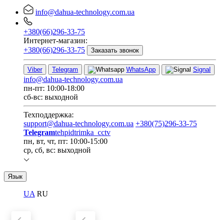
info@dahua-technology.com.ua
+380(66)296-33-75
Интернет-магазин:
+380(66)296-33-75
Заказать звонок
Viber
Telegram
WhatsApp
Signal
info@dahua-technology.com.ua
пн-пт: 10:00-18:00
сб-вс: выходной
Техподдержка:
support@dahua-technology.com.ua
+380(75)296-33-75
Telegram
tehpidtrimka_cctv
пн, вт, чт, пт: 10:00-15:00
ср, сб, вс: выходной
Язык
UA
RU