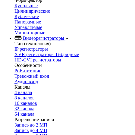
Форм-фактор
Купольные
Цилиндрические
Кубические
Панорамные
Управляемые
Миниатюрные
Видеорегистраторы
Тип (технология)
IP регистраторы
XVR регистраторы Гибридные
HD-CVI регистраторы
Особенности
PoE-питание
Тревожный вход
Аудио вход
Каналы
4 канала
8 каналов
16 каналов
32 канала
64 канала
Разрешение записи
Запись до 2 МП
Запись до 4 МП