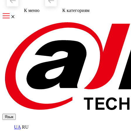
К меню
К категориям
Язык
UA
RU