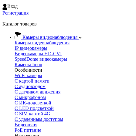
Вход
Регистрация
Каталог товаров
Камеры видеонаблюдения
Камеры видеонаблюдения
IP видеокамеры
Видеокамеры HD-CVI
SpeedDome видеокамеры
Камеры Imou
Особенности
Wi-Fi камеры
С картой памяти
С аудиовходом
С датчиком движения
С микрофоном
С ИК-подсветкой
С LED подсветкой
C SIM картой 4G
C удаленным доступом
Видеоняня
PoE питание
Назначение