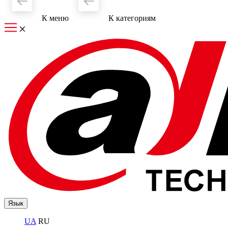
К меню
К категориям
Язык
UA
RU