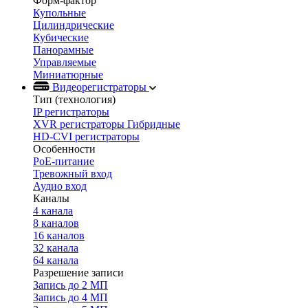
Форм-фактор
Купольные
Цилиндрические
Кубические
Панорамные
Управляемые
Миниатюрные
Видеорегистраторы
Тип (технология)
IP регистраторы
XVR регистраторы Гибридные
HD-CVI регистраторы
Особенности
PoE-питание
Тревожный вход
Аудио вход
Каналы
4 канала
8 каналов
16 каналов
32 канала
64 канала
Разрешение записи
Запись до 2 МП
Запись до 4 МП