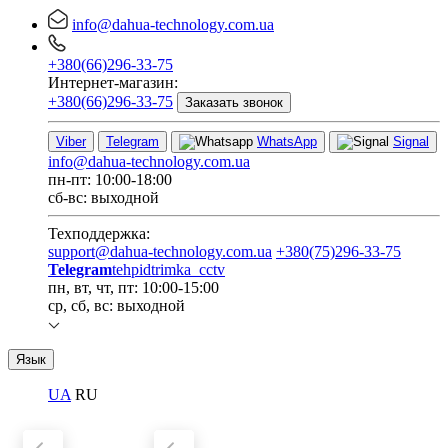
info@dahua-technology.com.ua
+380(66)296-33-75
Интернет-магазин:
+380(66)296-33-75
Заказать звонок
Viber
Telegram
WhatsApp
Signal
info@dahua-technology.com.ua
пн-пт: 10:00-18:00
сб-вс: выходной
Техподдержка:
support@dahua-technology.com.ua
+380(75)296-33-75
Telegram
tehpidtrimka_cctv
пн, вт, чт, пт: 10:00-15:00
ср, сб, вс: выходной
Язык
UA
RU