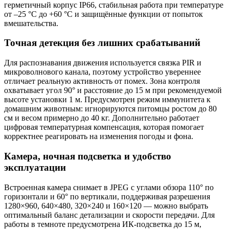
герметичный корпус IP66, стабильная работа при температуре
от –25 °C до +60 °C и защищённые функции от попыток
вмешательства.
Точная детекция без лишних срабатываний
Для распознавания движения используется связка PIR и
микроволнового канала, поэтому устройство увереннее
отличает реальную активность от помех. Зона контроля
охватывает угол 90° и расстояние до 15 м при рекомендуемой
высоте установки 1 м. Предусмотрен режим иммунитета к
домашним животным: игнорируются питомцы ростом до 80
см и весом примерно до 40 кг. Дополнительно работает
цифровая температурная компенсация, которая помогает
корректнее реагировать на изменения погоды и фона.
Камера, ночная подсветка и удобство
эксплуатации
Встроенная камера снимает в JPEG с углами обзора 110° по
горизонтали и 60° по вертикали, поддерживая разрешения
1280×960, 640×480, 320×240 и 160×120 — можно выбрать
оптимальный баланс детализации и скорости передачи. Для
работы в темноте предусмотрена ИК-подсветка до 15 м,