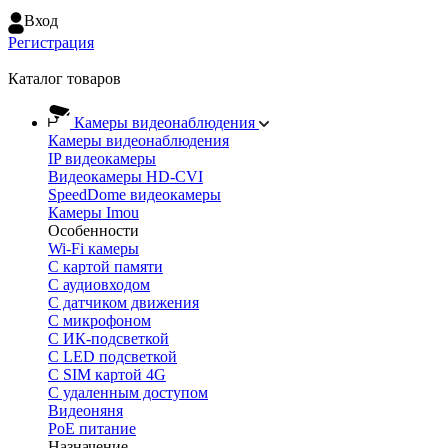
Вход
Регистрация
Каталог товаров
Камеры видеонаблюдения
Камеры видеонаблюдения
IP видеокамеры
Видеокамеры HD-CVI
SpeedDome видеокамеры
Камеры Imou
Особенности
Wi-Fi камеры
С картой памяти
С аудиовходом
С датчиком движения
С микрофоном
С ИК-подсветкой
С LED подсветкой
C SIM картой 4G
C удаленным доступом
Видеоняня
PoE питание
Назначение