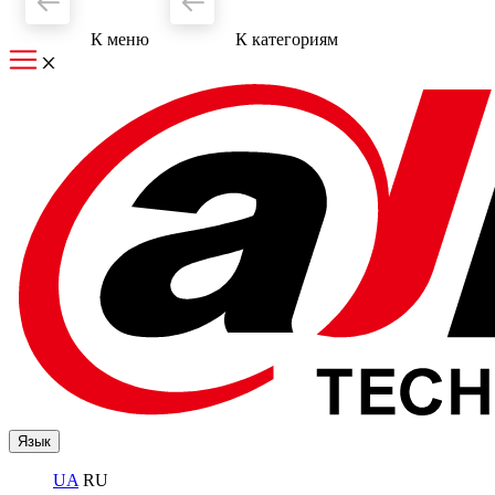
К меню
К категориям
Язык
UA
RU