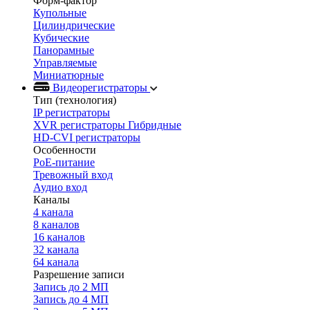
Форм-фактор
Купольные
Цилиндрические
Кубические
Панорамные
Управляемые
Миниатюрные
Видеорегистраторы
Тип (технология)
IP регистраторы
XVR регистраторы Гибридные
HD-CVI регистраторы
Особенности
PoE-питание
Тревожный вход
Аудио вход
Каналы
4 канала
8 каналов
16 каналов
32 канала
64 канала
Разрешение записи
Запись до 2 МП
Запись до 4 МП