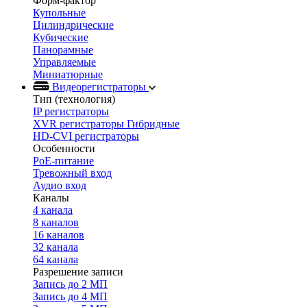
Форм-фактор
Купольные
Цилиндрические
Кубические
Панорамные
Управляемые
Миниатюрные
Видеорегистраторы
Тип (технология)
IP регистраторы
XVR регистраторы Гибридные
HD-CVI регистраторы
Особенности
PoE-питание
Тревожный вход
Аудио вход
Каналы
4 канала
8 каналов
16 каналов
32 канала
64 канала
Разрешение записи
Запись до 2 МП
Запись до 4 МП