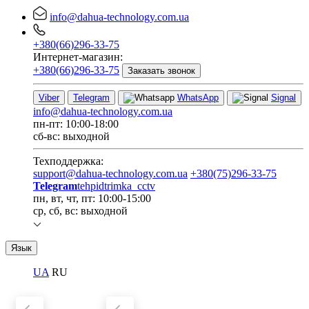
info@dahua-technology.com.ua
+380(66)296-33-75
Интернет-магазин:
+380(66)296-33-75
Заказать звонок
Viber
Telegram
WhatsApp
Signal
info@dahua-technology.com.ua
пн-пт: 10:00-18:00
сб-вс: выходной
Техподдержка:
support@dahua-technology.com.ua
+380(75)296-33-75
Telegram
tehpidtrimka_cctv
пн, вт, чт, пт: 10:00-15:00
ср, сб, вс: выходной
Язык
UA
RU