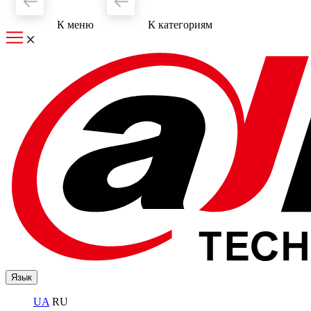
К меню
К категориям
Язык
UA
RU