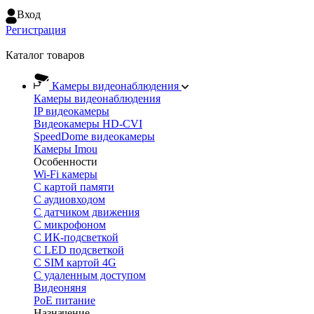
Вход
Регистрация
Каталог товаров
Камеры видеонаблюдения
Камеры видеонаблюдения
IP видеокамеры
Видеокамеры HD-CVI
SpeedDome видеокамеры
Камеры Imou
Особенности
Wi-Fi камеры
С картой памяти
С аудиовходом
С датчиком движения
С микрофоном
С ИК-подсветкой
С LED подсветкой
C SIM картой 4G
C удаленным доступом
Видеоняня
PoE питание
Назначение