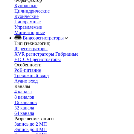
Форм-фактор
Купольные
Цилиндрические
Кубические
Панорамные
Управляемые
Миниатюрные
Видеорегистраторы
Тип (технология)
IP регистраторы
XVR регистраторы Гибридные
HD-CVI регистраторы
Особенности
PoE-питание
Тревожный вход
Аудио вход
Каналы
4 канала
8 каналов
16 каналов
32 канала
64 канала
Разрешение записи
Запись до 2 МП
Запись до 4 МП