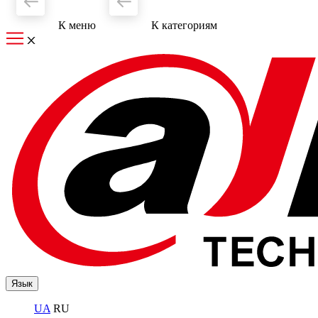
К меню
К категориям
Язык
UA
RU