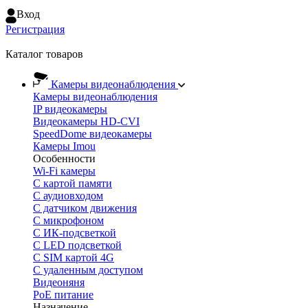
Вход
Регистрация
Каталог товаров
Камеры видеонаблюдения
Камеры видеонаблюдения
IP видеокамеры
Видеокамеры HD-CVI
SpeedDome видеокамеры
Камеры Imou
Особенности
Wi-Fi камеры
С картой памяти
С аудиовходом
С датчиком движения
С микрофоном
С ИК-подсветкой
С LED подсветкой
C SIM картой 4G
C удаленным доступом
Видеоняня
PoE питание
Назначение