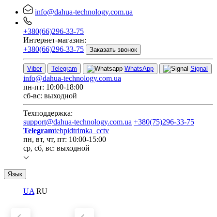
info@dahua-technology.com.ua
+380(66)296-33-75
Интернет-магазин:
+380(66)296-33-75
Заказать звонок
Viber
Telegram
WhatsApp
Signal
info@dahua-technology.com.ua
пн-пт: 10:00-18:00
сб-вс: выходной
Техподдержка:
support@dahua-technology.com.ua
+380(75)296-33-75
Telegram
tehpidtrimka_cctv
пн, вт, чт, пт: 10:00-15:00
ср, сб, вс: выходной
Язык
UA
RU