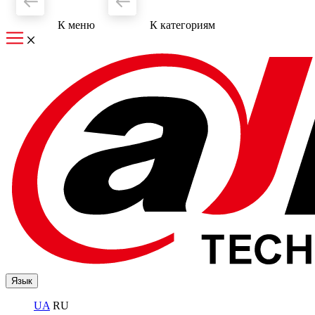
К меню
К категориям
Язык
UA
RU