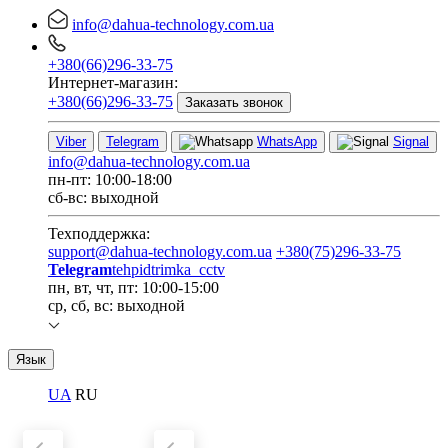
info@dahua-technology.com.ua
+380(66)296-33-75
Интернет-магазин:
+380(66)296-33-75
Заказать звонок
Viber
Telegram
WhatsApp
Signal
info@dahua-technology.com.ua
пн-пт: 10:00-18:00
сб-вс: выходной
Техподдержка:
support@dahua-technology.com.ua
+380(75)296-33-75
Telegram
tehpidtrimka_cctv
пн, вт, чт, пт: 10:00-15:00
ср, сб, вс: выходной
Язык
UA
RU