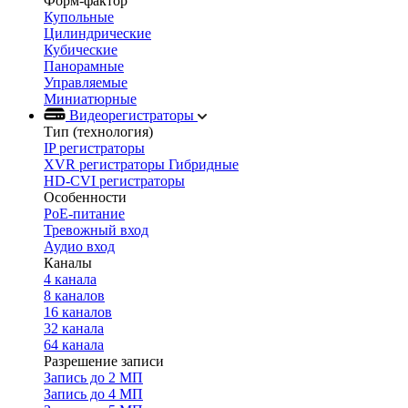
Форм-фактор
Купольные
Цилиндрические
Кубические
Панорамные
Управляемые
Миниатюрные
Видеорегистраторы
Тип (технология)
IP регистраторы
XVR регистраторы Гибридные
HD-CVI регистраторы
Особенности
PoE-питание
Тревожный вход
Аудио вход
Каналы
4 канала
8 каналов
16 каналов
32 канала
64 канала
Разрешение записи
Запись до 2 МП
Запись до 4 МП