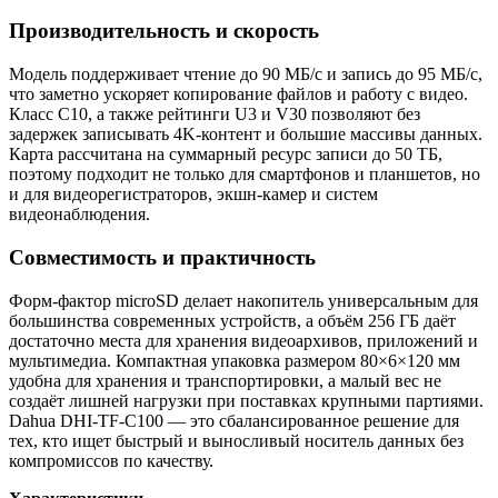
Производительность и скорость
Модель поддерживает чтение до 90 МБ/с и запись до 95 МБ/с,
что заметно ускоряет копирование файлов и работу с видео.
Класс C10, а также рейтинги U3 и V30 позволяют без
задержек записывать 4K-контент и большие массивы данных.
Карта рассчитана на суммарный ресурс записи до 50 ТБ,
поэтому подходит не только для смартфонов и планшетов, но
и для видеорегистраторов, экшн-камер и систем
видеонаблюдения.
Совместимость и практичность
Форм-фактор microSD делает накопитель универсальным для
большинства современных устройств, а объём 256 ГБ даёт
достаточно места для хранения видеоархивов, приложений и
мультимедиа. Компактная упаковка размером 80×6×120 мм
удобна для хранения и транспортировки, а малый вес не
создаёт лишней нагрузки при поставках крупными партиями.
Dahua DHI-TF-C100 — это сбалансированное решение для
тех, кто ищет быстрый и выносливый носитель данных без
компромиссов по качеству.