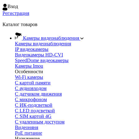
Вход
Регистрация
Каталог товаров
Камеры видеонаблюдения
Камеры видеонаблюдения
IP видеокамеры
Видеокамеры HD-CVI
SpeedDome видеокамеры
Камеры Imou
Особенности
Wi-Fi камеры
С картой памяти
С аудиовходом
С датчиком движения
С микрофоном
С ИК-подсветкой
С LED подсветкой
C SIM картой 4G
C удаленным доступом
Видеоняня
PoE питание
Назначение