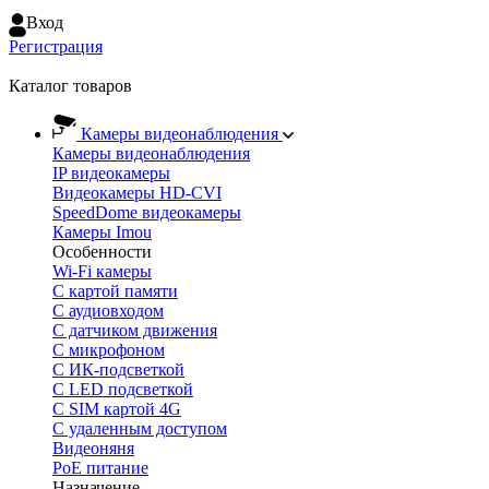
Вход
Регистрация
Каталог товаров
Камеры видеонаблюдения
Камеры видеонаблюдения
IP видеокамеры
Видеокамеры HD-CVI
SpeedDome видеокамеры
Камеры Imou
Особенности
Wi-Fi камеры
С картой памяти
С аудиовходом
С датчиком движения
С микрофоном
С ИК-подсветкой
С LED подсветкой
C SIM картой 4G
C удаленным доступом
Видеоняня
PoE питание
Назначение