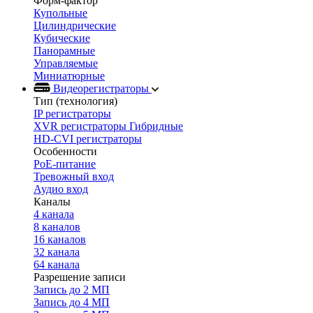
Форм-фактор
Купольные
Цилиндрические
Кубические
Панорамные
Управляемые
Миниатюрные
Видеорегистраторы
Тип (технология)
IP регистраторы
XVR регистраторы Гибридные
HD-CVI регистраторы
Особенности
PoE-питание
Тревожный вход
Аудио вход
Каналы
4 канала
8 каналов
16 каналов
32 канала
64 канала
Разрешение записи
Запись до 2 МП
Запись до 4 МП