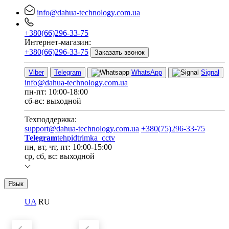
info@dahua-technology.com.ua
+380(66)296-33-75
Интернет-магазин:
+380(66)296-33-75
Заказать звонок
Viber
Telegram
WhatsApp
Signal
info@dahua-technology.com.ua
пн-пт: 10:00-18:00
сб-вс: выходной
Техподдержка:
support@dahua-technology.com.ua
+380(75)296-33-75
Telegram
tehpidtrimka_cctv
пн, вт, чт, пт: 10:00-15:00
ср, сб, вс: выходной
Язык
UA
RU