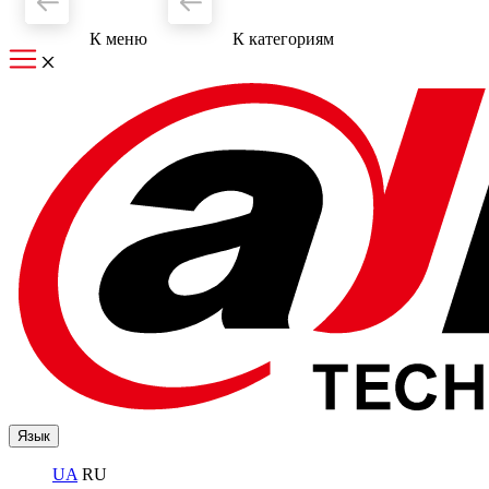
К меню
К категориям
Язык
UA
RU