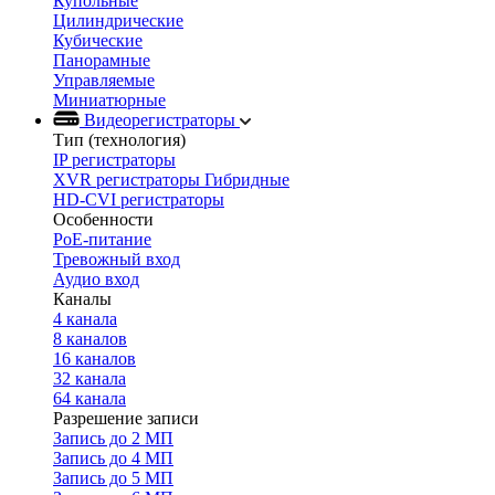
Купольные
Цилиндрические
Кубические
Панорамные
Управляемые
Миниатюрные
Видеорегистраторы
Тип (технология)
IP регистраторы
XVR регистраторы Гибридные
HD-CVI регистраторы
Особенности
PoE-питание
Тревожный вход
Аудио вход
Каналы
4 канала
8 каналов
16 каналов
32 канала
64 канала
Разрешение записи
Запись до 2 МП
Запись до 4 МП
Запись до 5 МП