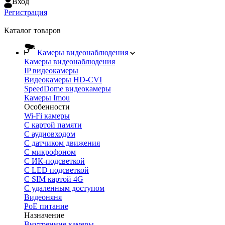
Вход
Регистрация
Каталог товаров
Камеры видеонаблюдения
Камеры видеонаблюдения
IP видеокамеры
Видеокамеры HD-CVI
SpeedDome видеокамеры
Камеры Imou
Особенности
Wi-Fi камеры
С картой памяти
С аудиовходом
С датчиком движения
С микрофоном
С ИК-подсветкой
С LED подсветкой
C SIM картой 4G
C удаленным доступом
Видеоняня
PoE питание
Назначение
Внутренние камеры