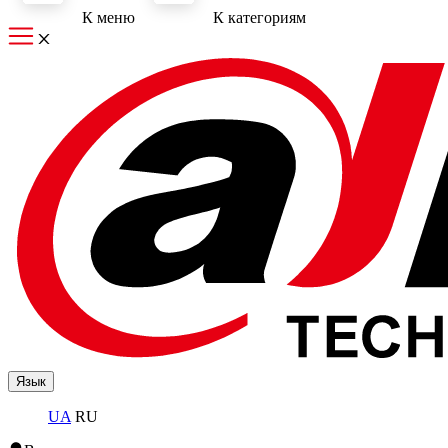
К меню
К категориям
Язык
UA
RU