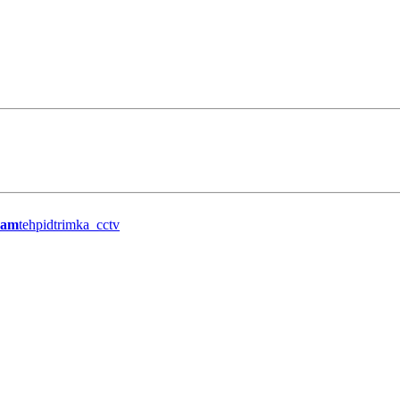
ram
tehpidtrimka_cctv