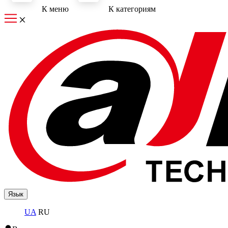
К меню
К категориям
Язык
UA
RU