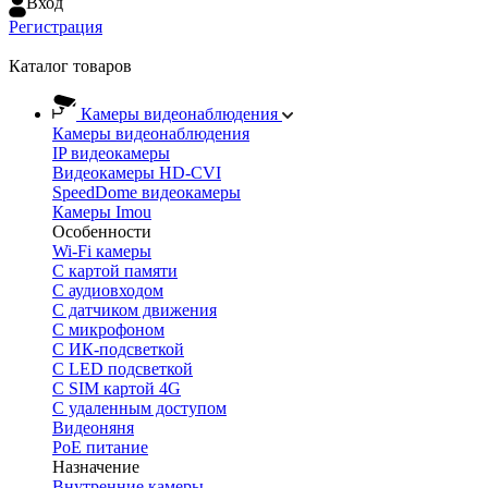
Вход
Регистрация
Каталог товаров
Камеры видеонаблюдения
Камеры видеонаблюдения
IP видеокамеры
Видеокамеры HD-CVI
SpeedDome видеокамеры
Камеры Imou
Особенности
Wi-Fi камеры
С картой памяти
С аудиовходом
С датчиком движения
С микрофоном
С ИК-подсветкой
С LED подсветкой
C SIM картой 4G
C удаленным доступом
Видеоняня
PoE питание
Назначение
Внутренние камеры