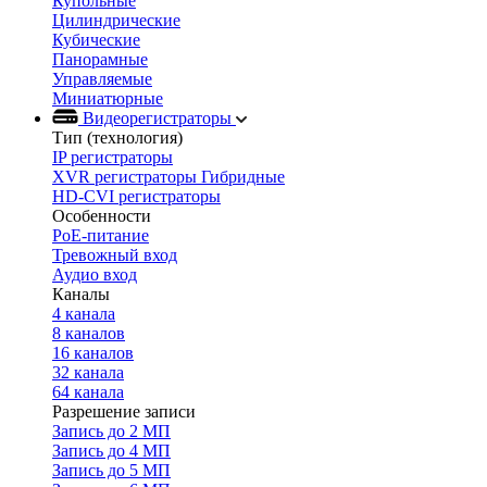
Купольные
Цилиндрические
Кубические
Панорамные
Управляемые
Миниатюрные
Видеорегистраторы
Тип (технология)
IP регистраторы
XVR регистраторы Гибридные
HD-CVI регистраторы
Особенности
PoE-питание
Тревожный вход
Аудио вход
Каналы
4 канала
8 каналов
16 каналов
32 канала
64 канала
Разрешение записи
Запись до 2 МП
Запись до 4 МП
Запись до 5 МП