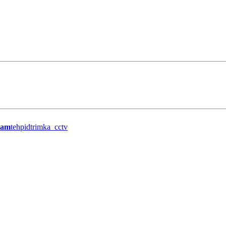
ram
tehpidtrimka_cctv