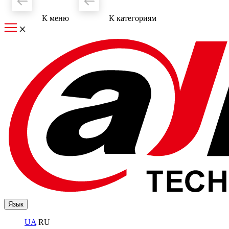
К меню
К категориям
Язык
UA
RU