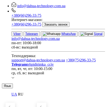
info@dahua-technology.com.ua
+380(66)296-33-75
Интернет-магазин:
+380(66)296-33-75
Заказать звонок
Viber
Telegram
WhatsApp
Signal
info@dahua-technology.com.ua
пн-пт: 10:00-18:00
сб-вс: выходной
Техподдержка:
support@dahua-technology.com.ua
+380(75)296-33-75
Telegram
tehpidtrimka_cctv
пн, вт, чт, пт: 10:00-15:00
ср, сб, вс: выходной
Язык
UA
RU