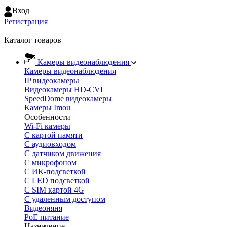
Вход
Регистрация
Каталог товаров
Камеры видеонаблюдения
Камеры видеонаблюдения
IP видеокамеры
Видеокамеры HD-CVI
SpeedDome видеокамеры
Камеры Imou
Особенности
Wi-Fi камеры
С картой памяти
С аудиовходом
С датчиком движения
С микрофоном
С ИК-подсветкой
С LED подсветкой
C SIM картой 4G
C удаленным доступом
Видеоняня
PoE питание
Назначение