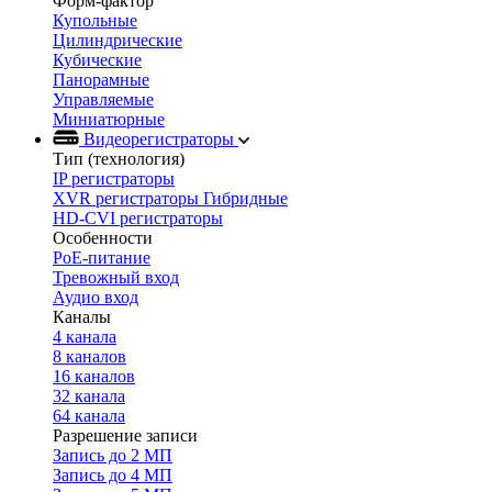
Форм-фактор
Купольные
Цилиндрические
Кубические
Панорамные
Управляемые
Миниатюрные
Видеорегистраторы
Тип (технология)
IP регистраторы
XVR регистраторы Гибридные
HD-CVI регистраторы
Особенности
PoE-питание
Тревожный вход
Аудио вход
Каналы
4 канала
8 каналов
16 каналов
32 канала
64 канала
Разрешение записи
Запись до 2 МП
Запись до 4 МП