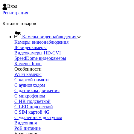
Вход
Регистрация
Каталог товаров
Камеры видеонаблюдения
Камеры видеонаблюдения
IP видеокамеры
Видеокамеры HD-CVI
SpeedDome видеокамеры
Камеры Imou
Особенности
Wi-Fi камеры
С картой памяти
С аудиовходом
С датчиком движения
С микрофоном
С ИК-подсветкой
С LED подсветкой
C SIM картой 4G
C удаленным доступом
Видеоняня
PoE питание
Назначение