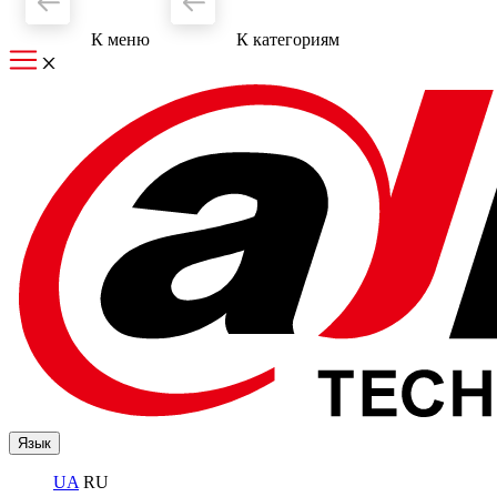
К меню
К категориям
Язык
UA
RU