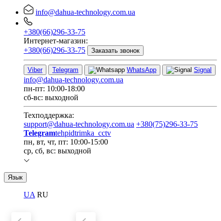
info@dahua-technology.com.ua
+380(66)296-33-75
Интернет-магазин:
+380(66)296-33-75
Заказать звонок
Viber
Telegram
WhatsApp
Signal
info@dahua-technology.com.ua
пн-пт: 10:00-18:00
сб-вс: выходной
Техподдержка:
support@dahua-technology.com.ua
+380(75)296-33-75
Telegram
tehpidtrimka_cctv
пн, вт, чт, пт: 10:00-15:00
ср, сб, вс: выходной
Язык
UA
RU