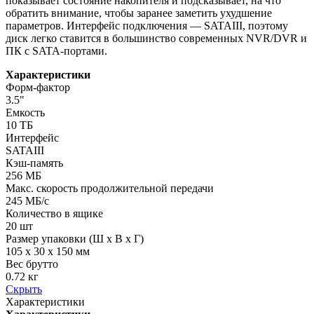
показывает состояние накопителя и подсказывает, на что
обратить внимание, чтобы заранее заметить ухудшение
параметров. Интерфейс подключения — SATAIII, поэтому
диск легко ставится в большинство современных NVR/DVR и
ПК с SATA-портами.
Характеристики
Форм-фактор
3.5"
Емкость
10 ТБ
Интерфейc
SATAIII
Кэш-память
256 МБ
Макс. скорость продолжительной передачи
245 МБ/c
Количество в ящике
20 шт
Размер упаковки (Ш х В х Г)
105 x 30 x 150 мм
Вес брутто
0.72 кг
Скрыть
Характеристики