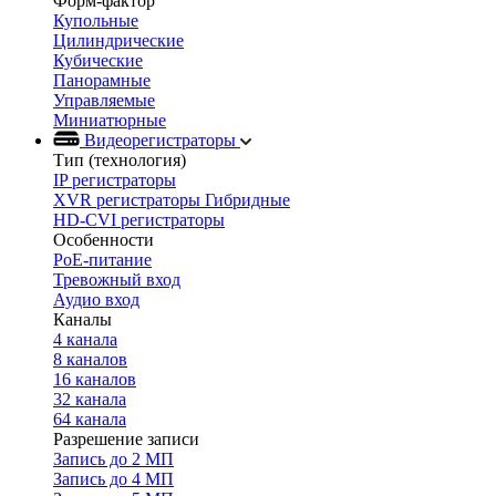
Форм-фактор
Купольные
Цилиндрические
Кубические
Панорамные
Управляемые
Миниатюрные
Видеорегистраторы
Тип (технология)
IP регистраторы
XVR регистраторы Гибридные
HD-CVI регистраторы
Особенности
PoE-питание
Тревожный вход
Аудио вход
Каналы
4 канала
8 каналов
16 каналов
32 канала
64 канала
Разрешение записи
Запись до 2 МП
Запись до 4 МП