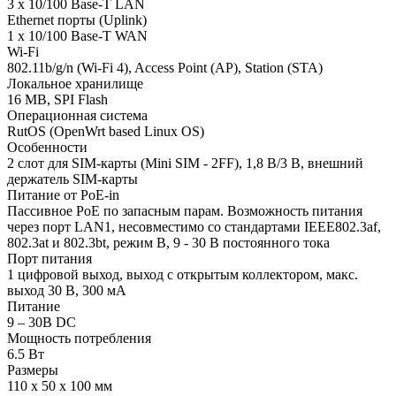
3 x 10/100 Base-T LAN
Ethernet порты (Uplink)
1 x 10/100 Base-T WAN
Wi-Fi
802.11b/g/n (Wi-Fi 4), Access Point (AP), Station (STA)
Локальное хранилище
16 MB, SPI Flash
Операционная система
RutOS (OpenWrt based Linux OS)
Особенности
2 слот для SIM-карты (Mini SIM - 2FF), 1,8 В/3 В, внешний
держатель SIM-карты
Питание от PoE-in
Пассивное PoE по запасным парам. Возможность питания
через порт LAN1, несовместимо со стандартами IEEE802.3af,
802.3at и 802.3bt, режим B, 9 - 30 В постоянного тока
Порт питания
1 цифровой выход, выход с открытым коллектором, макс.
выход 30 В, 300 мА
Питание
9 – 30В DC
Мощность потребления
6.5 Вт
Размеры
110 x 50 x 100 мм