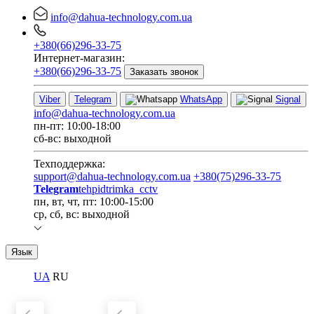
info@dahua-technology.com.ua
+380(66)296-33-75
Интернет-магазин:
+380(66)296-33-75
Заказать звонок
Viber
Telegram
WhatsApp
Signal
info@dahua-technology.com.ua
пн-пт: 10:00-18:00
сб-вс: выходной
Техподдержка:
support@dahua-technology.com.ua
+380(75)296-33-75
Telegram
tehpidtrimka_cctv
пн, вт, чт, пт: 10:00-15:00
ср, сб, вс: выходной
Язык
UA
RU