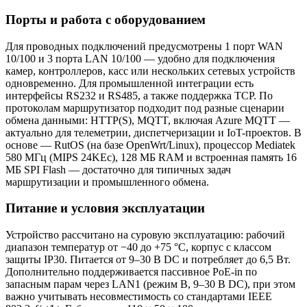
Порты и работа с оборудованием
Для проводных подключений предусмотрены 1 порт WAN
10/100 и 3 порта LAN 10/100 — удобно для подключения
камер, контроллеров, касс или нескольких сетевых устройств
одновременно. Для промышленной интеграции есть
интерфейсы RS232 и RS485, а также поддержка TCP. По
протоколам маршрутизатор подходит под разные сценарии
обмена данными: HTTP(S), MQTT, включая Azure MQTT —
актуально для телеметрии, диспетчеризации и IoT-проектов. В
основе — RutOS (на базе OpenWrt/Linux), процессор Mediatek
580 МГц (MIPS 24KEc), 128 МБ RAM и встроенная память 16
МБ SPI Flash — достаточно для типичных задач
маршрутизации и промышленного обмена.
Питание и условия эксплуатации
Устройство рассчитано на суровую эксплуатацию: рабочий
диапазон температур от −40 до +75 °C, корпус с классом
защиты IP30. Питается от 9–30 В DC и потребляет до 6,5 Вт.
Дополнительно поддерживается пассивное PoE-in по
запасным парам через LAN1 (режим B, 9–30 В DC), при этом
важно учитывать несовместимость со стандартами IEEE