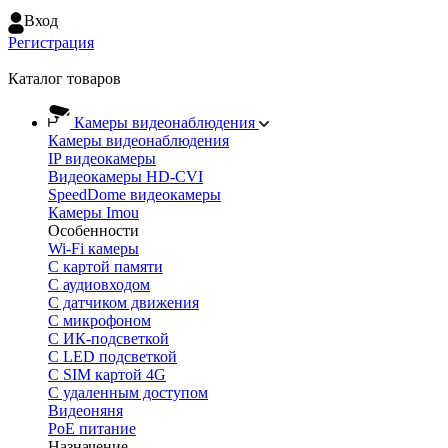
Вход
Регистрация
Каталог товаров
Камеры видеонаблюдения
Камеры видеонаблюдения
IP видеокамеры
Видеокамеры HD-CVI
SpeedDome видеокамеры
Камеры Imou
Особенности
Wi-Fi камеры
С картой памяти
С аудиовходом
С датчиком движения
С микрофоном
С ИК-подсветкой
С LED подсветкой
C SIM картой 4G
C удаленным доступом
Видеоняня
PoE питание
Назначение