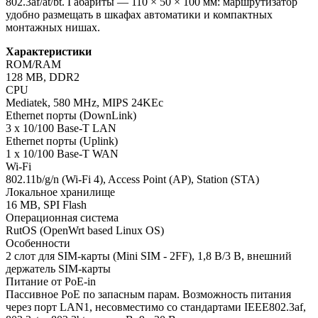
802.3af/at/bt. Габариты — 110 × 50 × 100 мм: маршрутизатор
удобно размещать в шкафах автоматики и компактных
монтажных нишах.
Характеристики
ROM/RAM
128 MB, DDR2
CPU
Mediatek, 580 MHz, MIPS 24KEc
Ethernet порты (DownLink)
3 x 10/100 Base-T LAN
Ethernet порты (Uplink)
1 x 10/100 Base-T WAN
Wi-Fi
802.11b/g/n (Wi-Fi 4), Access Point (AP), Station (STA)
Локальное хранилище
16 MB, SPI Flash
Операционная система
RutOS (OpenWrt based Linux OS)
Особенности
2 слот для SIM-карты (Mini SIM - 2FF), 1,8 В/3 В, внешний
держатель SIM-карты
Питание от PoE-in
Пассивное PoE по запасным парам. Возможность питания
через порт LAN1, несовместимо со стандартами IEEE802.3af,