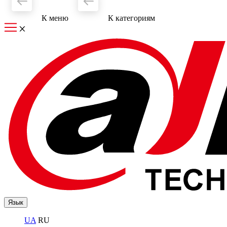
К меню
К категориям
Язык
UA
RU