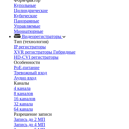
Форм-фактор
Купольные
Цилиндрические
Кубические
Панорамные
Управляемые
Миниатюрные
Видеорегистраторы
Тип (технология)
IP регистраторы
XVR регистраторы Гибридные
HD-CVI регистраторы
Особенности
PoE-питание
Тревожный вход
Аудио вход
Каналы
4 канала
8 каналов
16 каналов
32 канала
64 канала
Разрешение записи
Запись до 2 МП
Запись до 4 МП