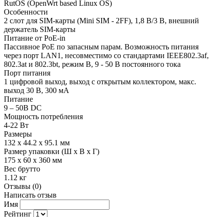
RutOS (OpenWrt based Linux OS)
Особенности
2 слот для SIM-карты (Mini SIM - 2FF), 1,8 В/3 В, внешний
держатель SIM-карты
Питание от PoE-in
Пассивное PoE по запасным парам. Возможность питания
через порт LAN1, несовместимо со стандартами IEEE802.3af,
802.3at и 802.3bt, режим B, 9 - 50 В постоянного тока
Порт питания
1 цифровой выход, выход с открытым коллектором, макс.
выход 30 В, 300 мА
Питание
9 – 50В DC
Мощность потребления
4-22 Вт
Размеры
132 x 44.2 x 95.1 мм
Размер упаковки (Ш х В х Г)
175 x 60 x 360 мм
Вес брутто
1.12 кг
Отзывы (0)
Написать отзыв
Имя
Рейтинг