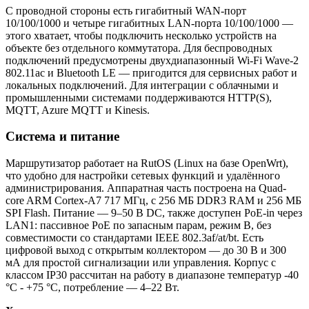
С проводной стороны есть гигабитный WAN-порт
10/100/1000 и четыре гигабитных LAN-порта 10/100/1000 —
этого хватает, чтобы подключить несколько устройств на
объекте без отдельного коммутатора. Для беспроводных
подключений предусмотрены двухдиапазонный Wi-Fi Wave-2
802.11ac и Bluetooth LE — пригодится для сервисных работ и
локальных подключений. Для интеграции с облачными и
промышленными системами поддерживаются HTTP(S),
MQTT, Azure MQTT и Kinesis.
Система и питание
Маршрутизатор работает на RutOS (Linux на базе OpenWrt),
что удобно для настройки сетевых функций и удалённого
администрирования. Аппаратная часть построена на Quad-
core ARM Cortex-A7 717 МГц, с 256 МБ DDR3 RAM и 256 МБ
SPI Flash. Питание — 9–50 В DC, также доступен PoE-in через
LAN1: пассивное PoE по запасным парам, режим B, без
совместимости со стандартами IEEE 802.3af/at/bt. Есть
цифровой выход с открытым коллектором — до 30 В и 300
мА для простой сигнализации или управления. Корпус с
классом IP30 рассчитан на работу в диапазоне температур -40
°C - +75 °C, потребление — 4–22 Вт.