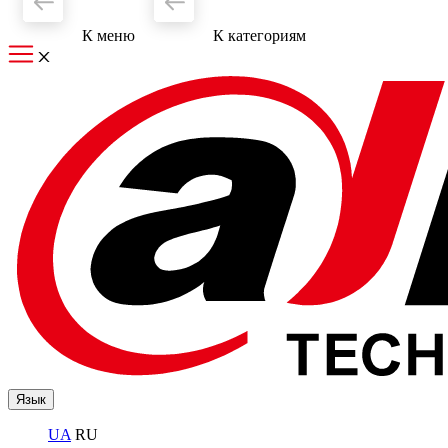
К меню
К категориям
Язык
UA
RU