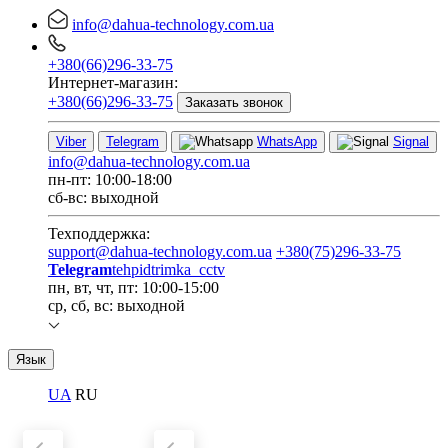
info@dahua-technology.com.ua
+380(66)296-33-75
Интернет-магазин:
+380(66)296-33-75
Заказать звонок
Viber
Telegram
WhatsApp
Signal
info@dahua-technology.com.ua
пн-пт: 10:00-18:00
сб-вс: выходной
Техподдержка:
support@dahua-technology.com.ua
+380(75)296-33-75
Telegram
tehpidtrimka_cctv
пн, вт, чт, пт: 10:00-15:00
ср, сб, вс: выходной
Язык
UA
RU