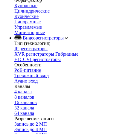
Форм-фактор
Купольные
Цилиндрические
Кубические
Панорамные
Управляемые
Миниатюрные
Видеорегистраторы
Тип (технология)
IP регистраторы
XVR регистраторы Гибридные
HD-CVI регистраторы
Особенности
PoE-питание
Тревожный вход
Аудио вход
Каналы
4 канала
8 каналов
16 каналов
32 канала
64 канала
Разрешение записи
Запись до 2 МП
Запись до 4 МП