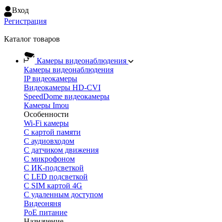
Вход
Регистрация
Каталог товаров
Камеры видеонаблюдения
Камеры видеонаблюдения
IP видеокамеры
Видеокамеры HD-CVI
SpeedDome видеокамеры
Камеры Imou
Особенности
Wi-Fi камеры
С картой памяти
С аудиовходом
С датчиком движения
С микрофоном
С ИК-подсветкой
С LED подсветкой
C SIM картой 4G
C удаленным доступом
Видеоняня
PoE питание
Назначение