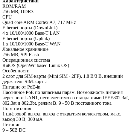
Характеристики
ROM/RAM
256 MB, DDR3
CPU
Quad-core ARM Cortex A7, 717 MHz
Ethernet порты (DownLink)
4 x 10/100/1000 Base-T LAN
Ethernet порты (Uplink)
1 x 10/100/1000 Base-T WAN
Локальное хранилище
256 MB, SPI Flash
Операционная система
RutOS (OpenWrt based Linux OS)
Особенности
2 слот для SIM-карты (Mini SIM - 2FF), 1,8 В/3 В, внешний
держатель SIM-карты
Питание от PoE-in
Пассивное PoE по запасным парам. Возможность питания
через порт LAN1, несовместимо со стандартами IEEE802.3af,
802.3at и 802.3bt, режим B, 9 - 50 В постоянного тока
Порт питания
1 цифровой выход, выход с открытым коллектором, макс.
выход 30 В, 300 мА
Питание
9 – 50В DC