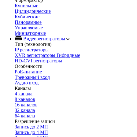
Форм-фактор
Купольные
Цилиндрические
Кубические
Панорамные
Управляемые
Миниатюрные
Видеорегистраторы
Тип (технология)
IP регистраторы
XVR регистраторы Гибридные
HD-CVI регистраторы
Особенности
PoE-питание
Тревожный вход
Аудио вход
Каналы
4 канала
8 каналов
16 каналов
32 канала
64 канала
Разрешение записи
Запись до 2 МП
Запись до 4 МП