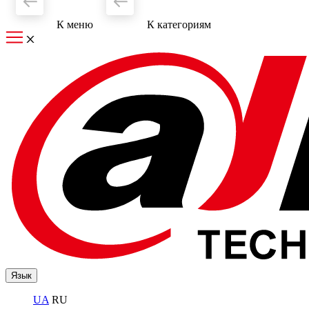
К меню
К категориям
Язык
UA
RU