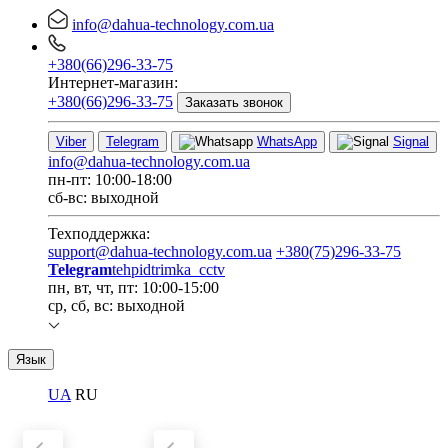
info@dahua-technology.com.ua
+380(66)296-33-75
Интернет-магазин:
+380(66)296-33-75
Заказать звонок
Viber
Telegram
WhatsApp
Signal
info@dahua-technology.com.ua
пн-пт: 10:00-18:00
сб-вс: выходной
Техподдержка:
support@dahua-technology.com.ua
+380(75)296-33-75
Telegram
tehpidtrimka_cctv
пн, вт, чт, пт: 10:00-15:00
ср, сб, вс: выходной
Язык
UA
RU