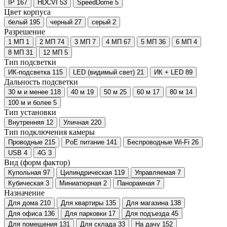
IP
167
HDCVI
53
SpeedDome
5
Цвет корпуса
белый
195
черный
27
серый
2
Разрешение
1 МП
1
2 МП
74
3 МП
7
4 МП
67
5 МП
36
6 МП
4
8 МП
31
12 МП
5
Тип подсветки
ИК-подсветка
115
LED (видимый свет)
21
ИК + LED
89
Дальность подсветки
30 м и менее
118
40 м
19
50 м
25
60 м
17
80 м
14
100 м и более
5
Тип установки
Внутренняя
12
Уличная
220
Тип подключения камеры
Проводные
215
PoE питание
141
Беспроводные Wi-Fi
26
USB
4
4G
3
Вид (форм фактор)
Купольная
97
Цилиндрическая
119
Управляемая
7
Кубическая
3
Миниатюрная
2
Панорамная
7
Назначение
Для дома
210
Для квартиры
135
Для магазина
138
Для офиса
136
Для парковки
17
Для подъезда
45
Для помещения
131
Для склада
33
На дачу
152