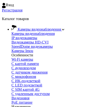
Вход
Регистрация
Каталог товаров
Камеры видеонаблюдения
Камеры видеонаблюдения
IP видеокамеры
Видеокамеры HD-CVI
SpeedDome видеокамеры
Камеры Imou
Особенности
Wi-Fi камеры
С картой памяти
С аудиовходом
С датчиком движения
С микрофоном
С ИК-подсветкой
С LED подсветкой
C SIM картой 4G
C удаленным доступом
Видеоняня
PoE питание
Назначение