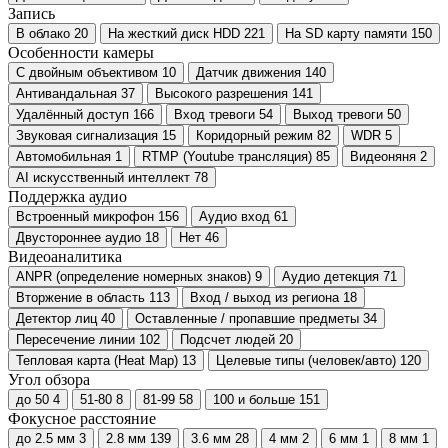
Запись
В облако
20
На жесткий диск HDD
221
На SD карту памяти
150
Особенности камеры
С двойным объективом
10
Датчик движения
140
Антивандальная
37
Высокого разрешения
141
Удалённый доступ
166
Вход тревоги
54
Выход тревоги
50
Звуковая сигнализация
15
Коридорный режим
82
WDR
5
Автомобильная
1
RTMP (Youtube трансляция)
85
Видеоняня
2
AI искусственный интеллект
78
Поддержка аудио
Встроенный микрофон
156
Аудио вход
61
Двустороннее аудио
18
Нет
46
Видеоаналитика
ANPR (определение номерных знаков)
9
Аудио детекция
71
Вторжение в область
113
Вход / выход из региона
18
Детектор лиц
40
Оставленные / пропавшие предметы
34
Пересечение линии
102
Подсчет людей
20
Тепловая карта (Heat Map)
13
Целевые типы (человек/авто)
120
Угол обзора
до 50
4
51-80
8
81-99
58
100 и больше
151
Фокусное расстояние
до 2.5 мм
3
2.8 мм
139
3.6 мм
28
4 мм
2
6 мм
1
8 мм
1