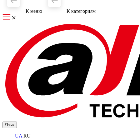
К меню
К категориям
Язык
UA
RU