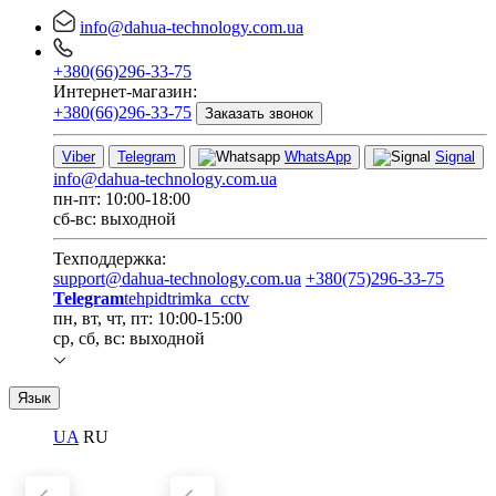
info@dahua-technology.com.ua
+380(66)296-33-75
Интернет-магазин:
+380(66)296-33-75
Заказать звонок
Viber
Telegram
WhatsApp
Signal
info@dahua-technology.com.ua
пн-пт: 10:00-18:00
сб-вс: выходной
Техподдержка:
support@dahua-technology.com.ua
+380(75)296-33-75
Telegram
tehpidtrimka_cctv
пн, вт, чт, пт: 10:00-15:00
ср, сб, вс: выходной
Язык
UA
RU