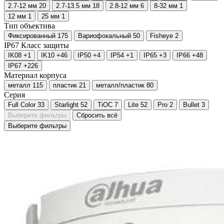
2.7-12 мм
20
2.7-13.5 мм
18
2.8-12 мм
6
8-32 мм
1
12 мм
1
25 мм
1
Тип объектива
Фиксированный
175
Вариофокальный
50
Fisheye
2
IP67
Класс защиты
IK08
+1
IK10
+46
IP50
+4
IP54
+1
IP65
+3
IP66
+48
IP67
+226
Материал корпуса
металл
115
пластик
21
металл/пластик
80
Серия
Full Color
33
Starlight
52
TiOC
7
Lite
52
Pro
2
Bullet
3
Выберите фильтры
Сбросить всё
Выберите фильтры