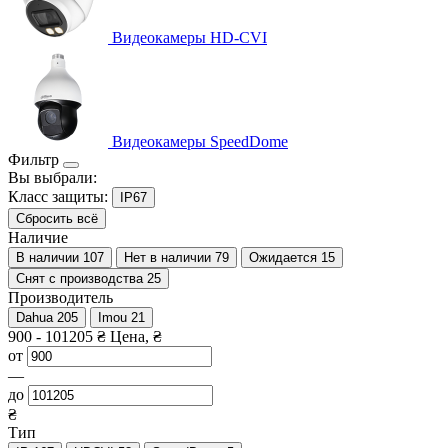
Видеокамеры HD-CVI
Видеокамеры SpeedDome
Фильтр
Вы выбрали:
Класс защиты:
IP67
Сбросить всё
Наличие
В наличии
107
Нет в наличии
79
Ожидается
15
Снят с производства
25
Производитель
Dahua
205
Imou
21
900
-
101205
₴
Цена, ₴
от
—
до
₴
Тип