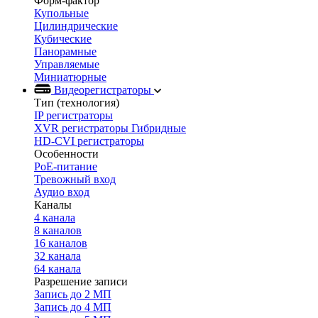
Форм-фактор
Купольные
Цилиндрические
Кубические
Панорамные
Управляемые
Миниатюрные
Видеорегистраторы
Тип (технология)
IP регистраторы
XVR регистраторы Гибридные
HD-CVI регистраторы
Особенности
PoE-питание
Тревожный вход
Аудио вход
Каналы
4 канала
8 каналов
16 каналов
32 канала
64 канала
Разрешение записи
Запись до 2 МП
Запись до 4 МП