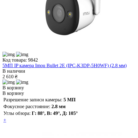
Код товара: 9842
5МП IP камера Imou Bullet 2E (IPC-K3DP-5H0WF) (2.8 мм)
В наличии
2 610 ₴
В корзину
В корзину
Разрешение записи камеры:
5 МП
Фокусное расстояние:
2.8 мм
Углы обзора:
Г: 88°, В: 49°, Д: 105°
+