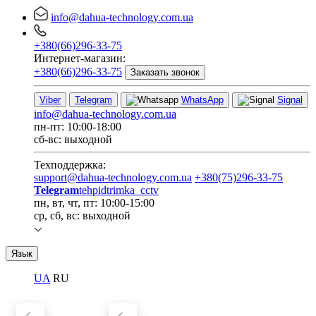
info@dahua-technology.com.ua
+380(66)296-33-75
Интернет-магазин:
+380(66)296-33-75
Заказать звонок
Viber
Telegram
WhatsApp
Signal
info@dahua-technology.com.ua
пн-пт: 10:00-18:00
сб-вс: выходной
Техподдержка:
support@dahua-technology.com.ua
+380(75)296-33-75
Telegram
tehpidtrimka_cctv
пн, вт, чт, пт: 10:00-15:00
ср, сб, вс: выходной
Язык
UA
RU