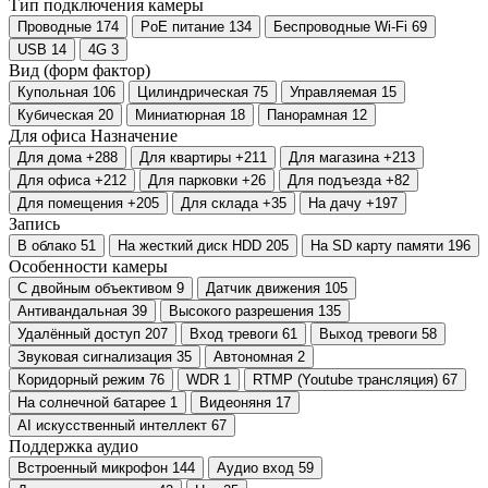
Тип подключения камеры
Проводные
174
PoE питание
134
Беспроводные Wi-Fi
69
USB
14
4G
3
Вид (форм фактор)
Купольная
106
Цилиндрическая
75
Управляемая
15
Кубическая
20
Миниатюрная
18
Панорамная
12
Для офиса
Назначение
Для дома
+288
Для квартиры
+211
Для магазина
+213
Для офиса
+212
Для парковки
+26
Для подъезда
+82
Для помещения
+205
Для склада
+35
На дачу
+197
Запись
В облако
51
На жесткий диск HDD
205
На SD карту памяти
196
Особенности камеры
С двойным объективом
9
Датчик движения
105
Антивандальная
39
Высокого разрешения
135
Удалённый доступ
207
Вход тревоги
61
Выход тревоги
58
Звуковая сигнализация
35
Автономная
2
Коридорный режим
76
WDR
1
RTMP (Youtube трансляция)
67
На солнечной батарее
1
Видеоняня
17
AI искусственный интеллект
67
Поддержка аудио
Встроенный микрофон
144
Аудио вход
59