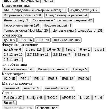
Двустороннее аудио
42
Нет
25
Видеоаналитика
ANPR (определение номерных знаков)
10
Аудио детекция
63
Вторжение в область
131
Вход / выход из региона
24
Детектор лиц
63
Оставленные / пропавшие предметы
42
Пересечение линии
120
Подсчет людей
41
Тепловая карта (Heat Map)
20
Целевые типы (человек/авто)
131
Угол обзора
до 50
8
51-80
14
81-99
70
100 и больше
108
Фокусное расстояние
до 2.5 мм
6
2.8 мм
116
3.6 мм
37
4 мм
6
6 мм
1
8 мм
1
2.7-12 мм
10
2.7-13.5 мм
13
2.8-12 мм
7
8-32 мм
3
2.7-11 мм
1
Тип объектива
Фиксированный
170
Вариофокальный
38
Fisheye
5
Класс защиты
IK10
15
IP50
1
IP54
1
IP65
3
IP66
12
IP67
96
Материал корпуса
металл
91
пластик
48
металл/пластик
53
Серия
Full Color
27
Starlight
48
TiOC
2
ePOE
10
Lite
22
Pro
6
Bullet
3
Выберите фильтры
Сбросить всё