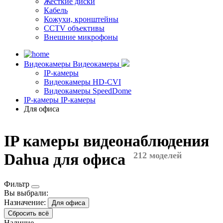
Жесткие диски
Кабель
Кожухи, кронштейны
CCTV объективы
Внешние микрофоны
Видеокамеры
Видеокамеры
IP-камеры
Видеокамеры HD-CVI
Видеокамеры SpeedDome
IP-камеры
IP-камеры
Для офиса
IP камеры видеонаблюдения
Dahua для офиса
212 моделей
Фильтр
Вы выбрали:
Назначение:
Для офиса
Сбросить всё
Наличие