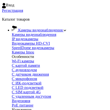
Вход
Регистрация
Каталог товаров
Камеры видеонаблюдения
Камеры видеонаблюдения
IP видеокамеры
Видеокамеры HD-CVI
SpeedDome видеокамеры
Камеры Imou
Особенности
Wi-Fi камеры
С картой памяти
С аудиовходом
С датчиком движения
С микрофоном
С ИК-подсветкой
С LED подсветкой
C SIM картой 4G
C удаленным доступом
Видеоняня
PoE питание
Назначение