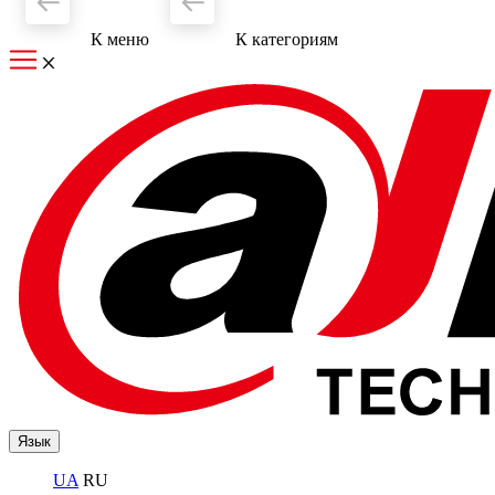
К меню
К категориям
Язык
UA
RU