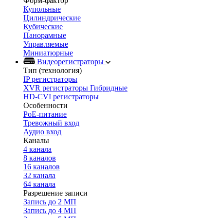
Форм-фактор
Купольные
Цилиндрические
Кубические
Панорамные
Управляемые
Миниатюрные
Видеорегистраторы
Тип (технология)
IP регистраторы
XVR регистраторы Гибридные
HD-CVI регистраторы
Особенности
PoE-питание
Тревожный вход
Аудио вход
Каналы
4 канала
8 каналов
16 каналов
32 канала
64 канала
Разрешение записи
Запись до 2 МП
Запись до 4 МП