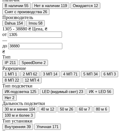
В наличии
55
Нет в наличии
119
Ожидается
12
Снят с производства
26
Производитель
Dahua
154
Imou
58
1305
-
38880
₴
Цена, ₴
от
—
до
₴
Тип
IP
211
SpeedDome
2
Разрешение
1 МП
1
2 МП
62
3 МП
14
4 МП
71
5 МП
34
6 МП
3
8 МП
22
12 МП
4
Тип подсветки
ИК-подсветка
125
LED (видимый свет)
23
ИК + LED
56
Нет
2
Дальность подсветки
30 м и менее
104
40 м
12
50 м
26
60 м
7
80 м
6
100 м и более
3
Тип установки
Внутренняя
39
Уличная
171