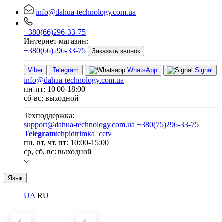
info@dahua-technology.com.ua
+380(66)296-33-75
Интернет-магазин:
+380(66)296-33-75
Заказать звонок
Viber
Telegram
WhatsApp
Signal
info@dahua-technology.com.ua
пн-пт: 10:00-18:00
сб-вс: выходной
Техподдержка:
support@dahua-technology.com.ua
+380(75)296-33-75
Telegram
tehpidtrimka_cctv
пн, вт, чт, пт: 10:00-15:00
ср, сб, вс: выходной
Язык
UA
RU