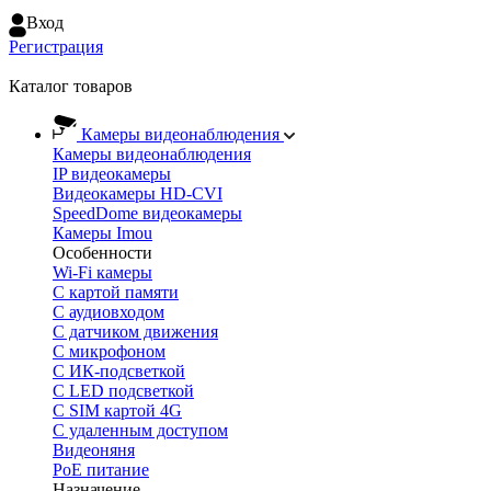
Вход
Регистрация
Каталог товаров
Камеры видеонаблюдения
Камеры видеонаблюдения
IP видеокамеры
Видеокамеры HD-CVI
SpeedDome видеокамеры
Камеры Imou
Особенности
Wi-Fi камеры
С картой памяти
С аудиовходом
С датчиком движения
С микрофоном
С ИК-подсветкой
С LED подсветкой
C SIM картой 4G
C удаленным доступом
Видеоняня
PoE питание
Назначение