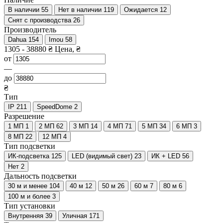
В наличии
55
Нет в наличии
119
Ожидается
12
Снят с производства
26
Производитель
Dahua
154
Imou
58
1305
-
38880
₴
Цена, ₴
от
—
до
₴
Тип
IP
211
SpeedDome
2
Разрешение
1 МП
1
2 МП
62
3 МП
14
4 МП
71
5 МП
34
6 МП
3
8 МП
22
12 МП
4
Тип подсветки
ИК-подсветка
125
LED (видимый свет)
23
ИК + LED
56
Нет
2
Дальность подсветки
30 м и менее
104
40 м
12
50 м
26
60 м
7
80 м
6
100 м и более
3
Тип установки
Внутренняя
39
Уличная
171