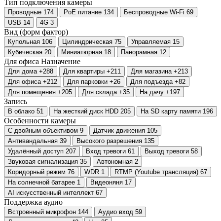
Тип подключения камеры
Проводные
174
PoE питание
134
Беспроводные Wi-Fi
69
USB
14
4G
3
Вид (форм фактор)
Купольная
106
Цилиндрическая
75
Управляемая
15
Кубическая
20
Миниатюрная
18
Панорамная
12
Для офиса
Назначение
Для дома
+288
Для квартиры
+211
Для магазина
+213
Для офиса
+212
Для парковки
+26
Для подъезда
+82
Для помещения
+205
Для склада
+35
На дачу
+197
Запись
В облако
51
На жесткий диск HDD
205
На SD карту памяти
196
Особенности камеры
С двойным объективом
9
Датчик движения
105
Антивандальная
39
Высокого разрешения
135
Удалённый доступ
207
Вход тревоги
61
Выход тревоги
58
Звуковая сигнализация
35
Автономная
2
Коридорный режим
76
WDR
1
RTMP (Youtube трансляция)
67
На солнечной батарее
1
Видеоняня
17
AI искусственный интеллект
67
Поддержка аудио
Встроенный микрофон
144
Аудио вход
59