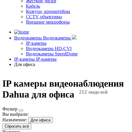
Жесткие диски
Кабель
Кожухи, кронштейны
CCTV объективы
Внешние микрофоны
Видеокамеры
Видеокамеры
IP-камеры
Видеокамеры HD-CVI
Видеокамеры SpeedDome
IP-камеры
IP-камеры
Для офиса
IP камеры видеонаблюдения
Dahua для офиса
212 моделей
Фильтр
Вы выбрали:
Назначение:
Для офиса
Сбросить всё
Наличие