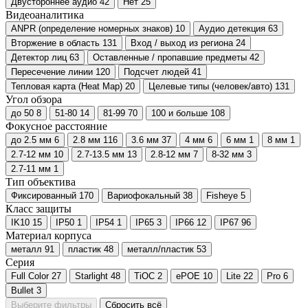
Двустороннее аудио
42
Нет
25
Видеоаналитика
ANPR (определение номерных знаков)
10
Аудио детекция
63
Вторжение в область
131
Вход / выход из региона
24
Детектор лиц
63
Оставленные / пропавшие предметы
42
Пересечение линии
120
Подсчет людей
41
Тепловая карта (Heat Map)
20
Целевые типы (человек/авто)
131
Угол обзора
до 50
8
51-80
14
81-99
70
100 и больше
108
Фокусное расстояние
до 2.5 мм
6
2.8 мм
116
3.6 мм
37
4 мм
6
6 мм
1
8 мм
1
2.7-12 мм
10
2.7-13.5 мм
13
2.8-12 мм
7
8-32 мм
3
2.7-11 мм
1
Тип объектива
Фиксированный
170
Вариофокальный
38
Fisheye
5
Класс защиты
IK10
15
IP50
1
IP54
1
IP65
3
IP66
12
IP67
96
Материал корпуса
металл
91
пластик
48
металл/пластик
53
Серия
Full Color
27
Starlight
48
TiOC
2
ePOE
10
Lite
22
Pro
6
Bullet
3
Выберите фильтры
Сбросить всё