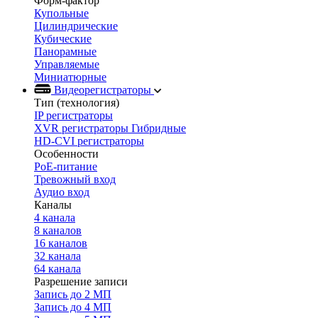
Форм-фактор
Купольные
Цилиндрические
Кубические
Панорамные
Управляемые
Миниатюрные
Видеорегистраторы
Тип (технология)
IP регистраторы
XVR регистраторы Гибридные
HD-CVI регистраторы
Особенности
PoE-питание
Тревожный вход
Аудио вход
Каналы
4 канала
8 каналов
16 каналов
32 канала
64 канала
Разрешение записи
Запись до 2 МП
Запись до 4 МП