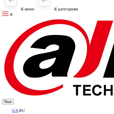
К меню
К категориям
Язык
UA
RU