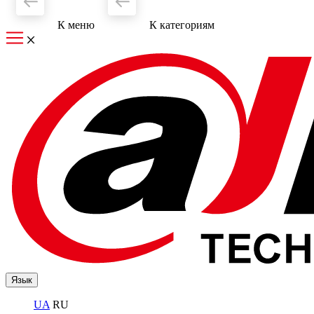
К меню
К категориям
Язык
UA
RU