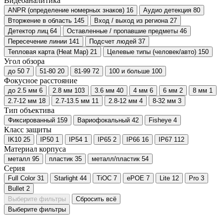
Видеоаналитика
ANPR (определение номерных знаков)
16
Аудио детекция
80
Вторжение в область
145
Вход / выход из региона
27
Детектор лиц
64
Оставленные / пропавшие предметы
46
Пересечение линии
141
Подсчет людей
37
Тепловая карта (Heat Map)
21
Целевые типы (человек/авто)
150
Угол обзора
до 50
7
51-80
20
81-99
72
100 и больше
100
Фокусное расстояние
до 2.5 мм
6
2.8 мм
103
3.6 мм
40
4 мм
6
6 мм
2
8 мм
1
2.7-12 мм
18
2.7-13.5 мм
11
2.8-12 мм
4
8-32 мм
3
Тип объектива
Фиксированный
159
Вариофокальный
42
Fisheye
4
Класс защиты
IK10
25
IP50
1
IP54
1
IP65
2
IP66
16
IP67
112
Материал корпуса
металл
95
пластик
35
металл/пластик
54
Серия
Full Color
31
Starlight
44
TiOC
7
ePOE
7
Lite
12
Pro
3
Bullet
2
Выберите фильтры
Сбросить всё
Выберите фильтры