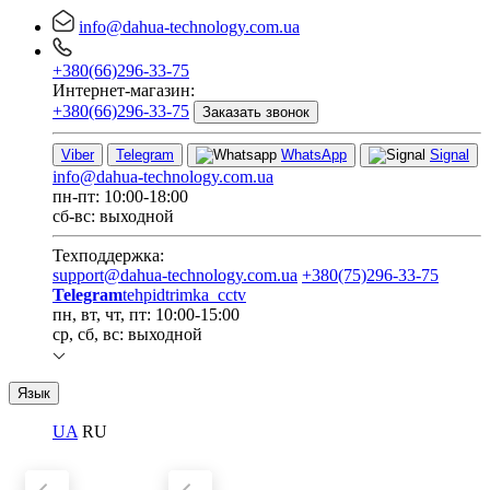
info@dahua-technology.com.ua
+380(66)296-33-75
Интернет-магазин:
+380(66)296-33-75
Заказать звонок
Viber
Telegram
WhatsApp
Signal
info@dahua-technology.com.ua
пн-пт: 10:00-18:00
сб-вс: выходной
Техподдержка:
support@dahua-technology.com.ua
+380(75)296-33-75
Telegram
tehpidtrimka_cctv
пн, вт, чт, пт: 10:00-15:00
ср, сб, вс: выходной
Язык
UA
RU