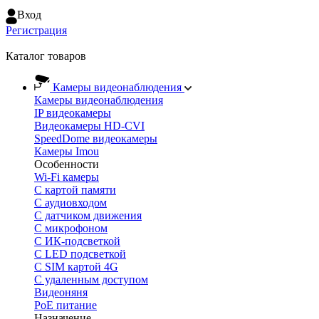
Вход
Регистрация
Каталог товаров
Камеры видеонаблюдения
Камеры видеонаблюдения
IP видеокамеры
Видеокамеры HD-CVI
SpeedDome видеокамеры
Камеры Imou
Особенности
Wi-Fi камеры
С картой памяти
С аудиовходом
С датчиком движения
С микрофоном
С ИК-подсветкой
С LED подсветкой
C SIM картой 4G
C удаленным доступом
Видеоняня
PoE питание
Назначение