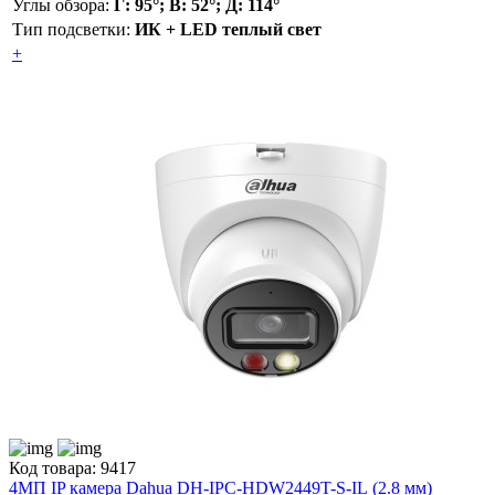
Углы обзора:
Г: 95°; В: 52°; Д: 114°
Тип подсветки:
ИК + LED теплый свет
+
Код товара: 9417
4МП IP камера Dahua DH-IPC-HDW2449T-S-IL (2.8 мм)