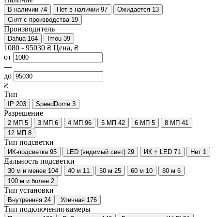
В наличии
74
Нет в наличии
97
Ожидается
13
Снят с производства
19
Производитель
Dahua
164
Imou
39
1080
-
95030
₴
Цена, ₴
от
—
до
₴
Тип
IP
203
SpeedDome
3
Разрешение
2 МП
5
3 МП
6
4 МП
96
5 МП
42
6 МП
5
8 МП
41
12 МП
8
Тип подсветки
ИК-подсветка
95
LED (видимый свет)
29
ИК + LED
71
Нет
1
Дальность подсветки
30 м и менее
104
40 м
11
50 м
25
60 м
10
80 м
6
100 м и более
2
Тип установки
Внутренняя
24
Уличная
176
Тип подключения камеры