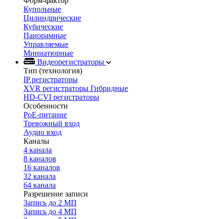
Форм-фактор
Купольные
Цилиндрические
Кубические
Панорамные
Управляемые
Миниатюрные
Видеорегистраторы
Тип (технология)
IP регистраторы
XVR регистраторы Гибридные
HD-CVI регистраторы
Особенности
PoE-питание
Тревожный вход
Аудио вход
Каналы
4 канала
8 каналов
16 каналов
32 канала
64 канала
Разрешение записи
Запись до 2 МП
Запись до 4 МП