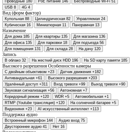
Проводные
180
PoE питание
146
Беспроводные Wi-Fi
51
USB
8
4G
4
Вид (форм фактор)
Купольная
88
Цилиндрическая
82
Управляемая
24
Кубическая
16
Миниатюрная
11
Панорамная
13
Назначение
Для дома
185
Для квартиры
135
Для магазина
136
Для офиса
135
Для парковки
18
Для подъезда
56
Для помещения
131
Для склада
28
На дачу
120
Запись
В облако
32
На жесткий диск HDD
196
На SD карту памяти
185
Высокого разрешения
Особенности камеры
С двойным объективом
+23
Датчик движения
+182
Антивандальная
+61
Высокого разрешения
+203
Удалённый доступ
+311
Вход тревоги
+99
Выход тревоги
+90
Звуковая сигнализация
+56
Автономная
+7
Коридорный режим
+120
WDR
+5
Автомобильная
+1
RTMP (Youtube трансляция)
+120
На солнечной батарее
+5
Видеоняня
+23
AI искусственный интеллект
+113
Поддержка аудио
Встроенный микрофон
144
Аудио вход
75
Двустороннее аудио
41
Нет
16