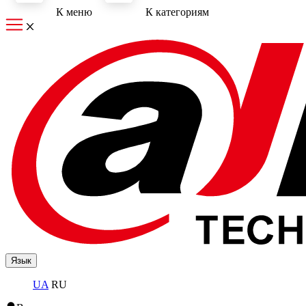
К меню
К категориям
Язык
UA
RU