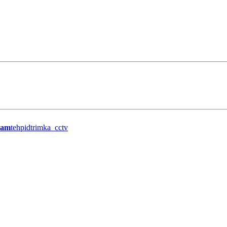
ram
tehpidtrimka_cctv