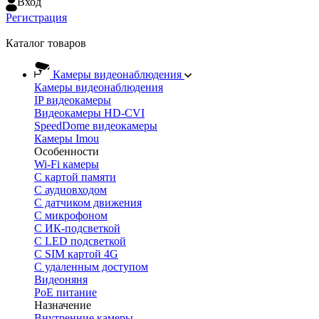
Вход
Регистрация
Каталог товаров
Камеры видеонаблюдения
Камеры видеонаблюдения
IP видеокамеры
Видеокамеры HD-CVI
SpeedDome видеокамеры
Камеры Imou
Особенности
Wi-Fi камеры
С картой памяти
С аудиовходом
С датчиком движения
С микрофоном
С ИК-подсветкой
С LED подсветкой
C SIM картой 4G
C удаленным доступом
Видеоняня
PoE питание
Назначение
Внутренние камеры