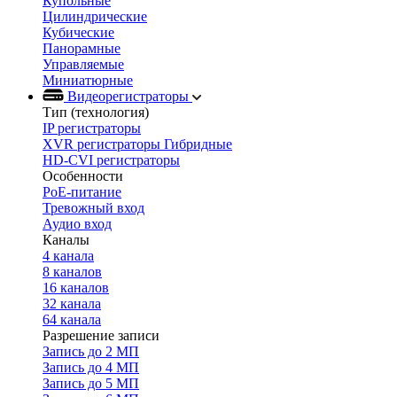
Купольные
Цилиндрические
Кубические
Панорамные
Управляемые
Миниатюрные
Видеорегистраторы
Тип (технология)
IP регистраторы
XVR регистраторы Гибридные
HD-CVI регистраторы
Особенности
PoE-питание
Тревожный вход
Аудио вход
Каналы
4 канала
8 каналов
16 каналов
32 канала
64 канала
Разрешение записи
Запись до 2 МП
Запись до 4 МП
Запись до 5 МП