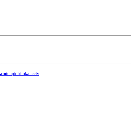
ram
tehpidtrimka_cctv