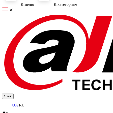
К меню
К категориям
Язык
UA
RU