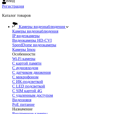
Вход
Регистрация
Каталог товаров
Камеры видеонаблюдения
Камеры видеонаблюдения
IP видеокамеры
Видеокамеры HD-CVI
SpeedDome видеокамеры
Камеры Imou
Особенности
Wi-Fi камеры
С картой памяти
С аудиовходом
С датчиком движения
С микрофоном
С ИК-подсветкой
С LED подсветкой
C SIM картой 4G
C удаленным доступом
Видеоняня
PoE питание
Назначение
Внутренние камеры