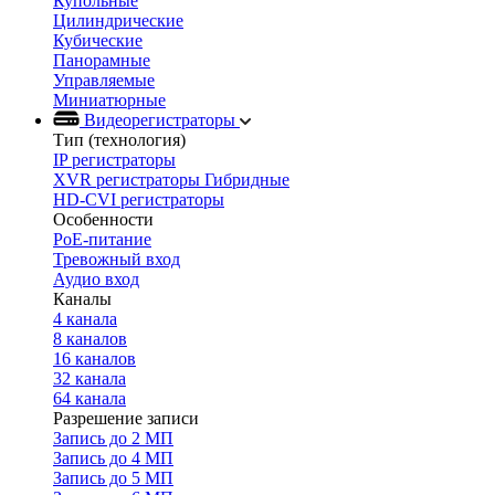
Купольные
Цилиндрические
Кубические
Панорамные
Управляемые
Миниатюрные
Видеорегистраторы
Тип (технология)
IP регистраторы
XVR регистраторы Гибридные
HD-CVI регистраторы
Особенности
PoE-питание
Тревожный вход
Аудио вход
Каналы
4 канала
8 каналов
16 каналов
32 канала
64 канала
Разрешение записи
Запись до 2 МП
Запись до 4 МП
Запись до 5 МП