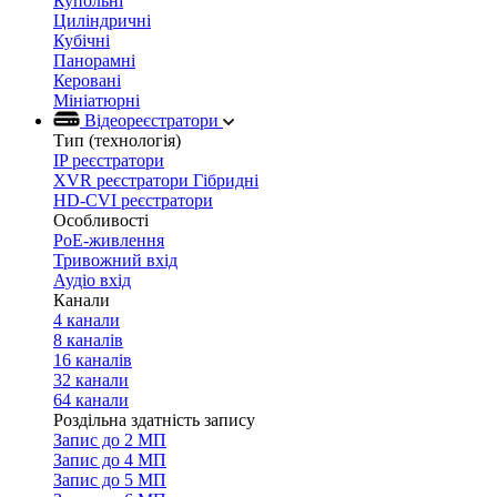
Купольні
Циліндричні
Кубічні
Панорамні
Керовані
Мініатюрні
Відеореєстратори
Тип (технологія)
IP реєстратори
XVR реєстратори Гібридні
HD-CVI реєстратори
Особливості
PoE-живлення
Тривожний вхід
Аудіо вхід
Канали
4 канали
8 каналів
16 каналів
32 канали
64 канали
Роздільна здатність запису
Запис до 2 МП
Запис до 4 МП
Запис до 5 МП