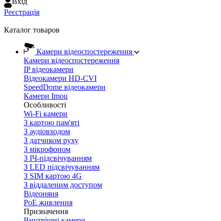
Вхiд
Реєстрація
Каталог товаров
Камери відеоспостереження
Камери відеоспостереження
IP відеокамери
Відеокамери HD-CVI
SpeedDome відеокамери
Камери Imou
Особливості
Wi-Fi камери
З картою пам'яті
З аудіовходом
З датчиком руху
З мікрофоном
З ІЧ-підсвічуванням
З LED підсвічуванням
З SIM картою 4G
З віддаленим доступом
Відеоняня
PoE живлення
Призначення
Внутрішні камери