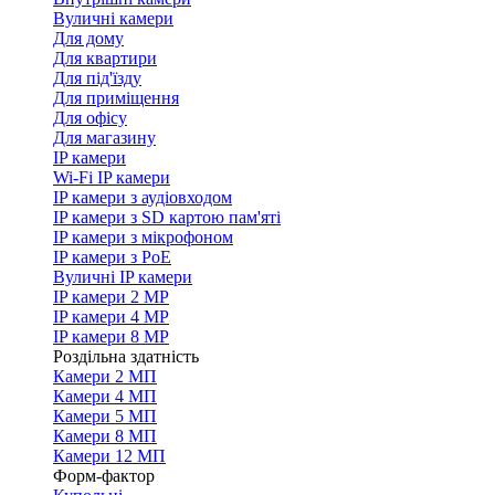
Вуличні камери
Для дому
Для квартири
Для під'їзду
Для приміщення
Для офісу
Для магазину
IP камери
Wi-Fi IP камери
IP камери з аудіовходом
IP камери з SD картою пам'яті
IP камери з мікрофоном
IP камери з PoE
Вуличні IP камери
IP камери 2 MP
IP камери 4 MP
IP камери 8 MP
Роздільна здатність
Камери 2 МП
Камери 4 МП
Камери 5 МП
Камери 8 МП
Камери 12 МП
Форм-фактор