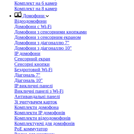
Комплект на 6 камер
Комплект на 8 камер
Домофони
Відеодомофони
Домофони с Wi-Fi
Домофони з сенсорними кнопками
Домофони з сенсорним екраном
Домофони з діагоналлю 7"
Домофони з діагоналлю 10"
IP домофони
Сенсорний екран
Сенсорні кнопки
Бездротовий Wi-Fi
Діагональ 7"
Діагональ 10"
IP викличні панелі
Викличні панелі з Wi-Fi
Антивандальні панелі
Зі зчитувачем карток
Комплекти домофона
Комплекти IP домофонів
Комплекти відеодомофонів
Комплектуючі для домофонів
PoE коммутатор