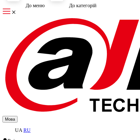
До меню
До категорiй
Мова
UA
RU