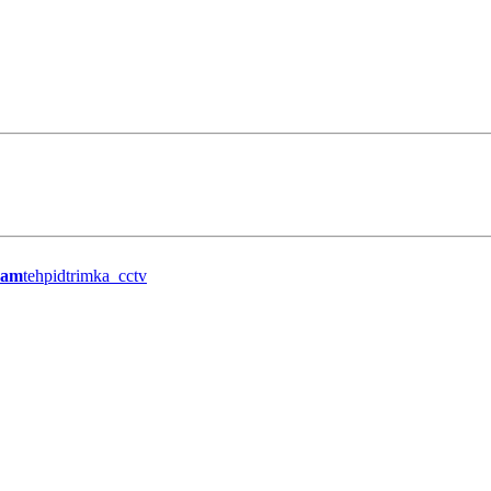
ram
tehpidtrimka_cctv