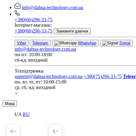
info@dahua-technology.com.ua
+380(66)296-33-75
Інтернет-магазин:
+380(66)296-33-75
Замовити дзвінок
Viber
Telegram
WhatsApp
Signal
info@dahua-technology.com.ua
пн-пт: 10:00-18:00
сб-нд: вихідний
Техпідтримка:
support@dahua-technology.com.ua
+380(75)296-33-75
Teleg
пн, вт, чт, пт: 10:00-15:00
ср, сб, нд: вихідний
Мова
UA
RU