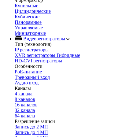
Форм-фактор
Купольные
Цилиндрические
Кубические
Панорамные
Управляемые
Миниатюрные
Видеорегистраторы
Тип (технология)
IP регистраторы
XVR регистраторы Гибридные
HD-CVI регистраторы
Особенности
PoE-питание
Тревожный вход
Аудио вход
Каналы
4 канала
8 каналов
16 каналов
32 канала
64 канала
Разрешение записи
Запись до 2 МП
Запись до 4 МП