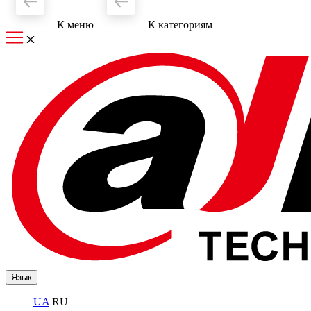
К меню
К категориям
Язык
UA
RU