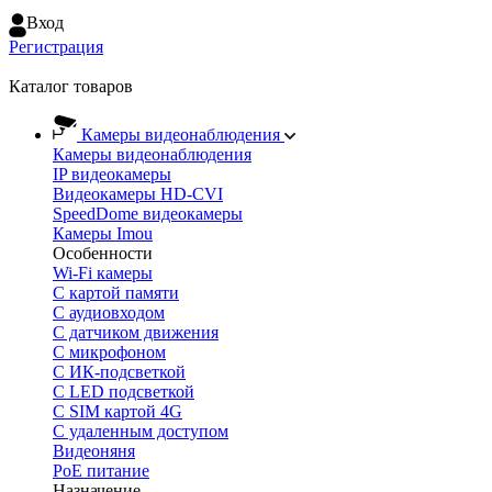
Вход
Регистрация
Каталог товаров
Камеры видеонаблюдения
Камеры видеонаблюдения
IP видеокамеры
Видеокамеры HD-CVI
SpeedDome видеокамеры
Камеры Imou
Особенности
Wi-Fi камеры
С картой памяти
С аудиовходом
С датчиком движения
С микрофоном
С ИК-подсветкой
С LED подсветкой
C SIM картой 4G
C удаленным доступом
Видеоняня
PoE питание
Назначение