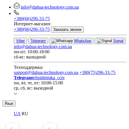
info@dahua-technology.com.ua
+380(66)296-33-75
Интернет-магазин:
+380(66)296-33-75
Заказать звонок
Viber
Telegram
WhatsApp
Signal
info@dahua-technology.com.ua
пн-пт: 10:00-18:00
сб-вс: выходной
Техподдержка:
support@dahua-technology.com.ua
+380(75)296-33-75
Telegram
tehpidtrimka_cctv
пн, вт, чт, пт: 10:00-15:00
ср, сб, вс: выходной
Язык
UA
RU