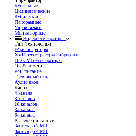
Форм-фактор
Купольные
Цилиндрические
Кубические
Панорамные
Управляемые
Миниатюрные
Видеорегистраторы
Тип (технология)
IP регистраторы
XVR регистраторы Гибридные
HD-CVI регистраторы
Особенности
PoE-питание
Тревожный вход
Аудио вход
Каналы
4 канала
8 каналов
16 каналов
32 канала
64 канала
Разрешение записи
Запись до 2 МП
Запись до 4 МП