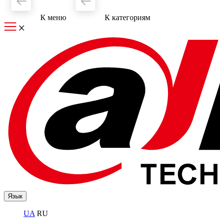
К меню
К категориям
Язык
UA
RU