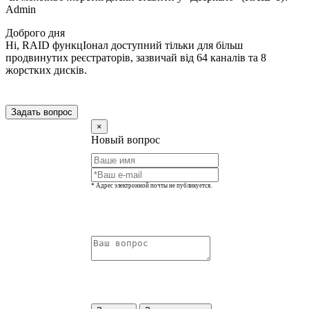
Admin
Доброго дня
Ні, RAID функцІонал доступний тільки для більш
продвинутих реєстраторів, зазвичай від 64 каналів та 8
жорстких дисків.
Задать вопрос
×
Новый вопрос
* Адрес электронной почты не публикуется.