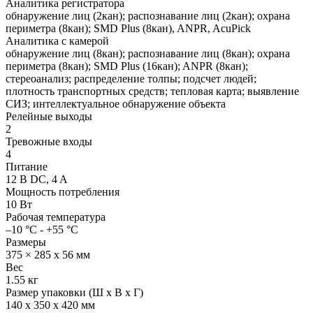
Аналитика регистратора
обнаружение лиц (2кан); распознавание лиц (2кан); охрана
периметра (8кан); SMD Plus (8кан), ANPR, AcuPick
Аналитика с камерой
обнаружение лиц (8кан); распознавание лиц (8кан); охрана
периметра (8кан); SMD Plus (16кан); ANPR (8кан);
стереоанализ; распределение толпы; подсчет людей;
плотность транспортных средств; тепловая карта; выявление
СИЗ; интеллектуальное обнаружение объекта
Релейные выходы
2
Тревожные входы
4
Питание
12 В DC, 4 A
Мощность потребления
10 Вт
Рабочая температура
–10 °C - +55 °C
Размеры
375 × 285 x 56 мм
Вес
1.55 кг
Размер упаковки (Ш х В х Г)
140 x 350 x 420 мм