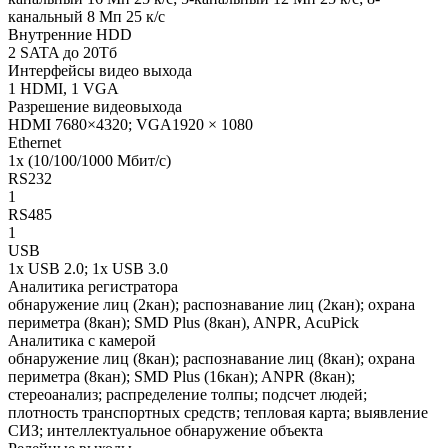
канальный 8 Мп 25 к/с
Внутренние HDD
2 SATA до 20Тб
Интерфейсы видео выхода
1 HDMI, 1 VGA
Разрешение видеовыхода
HDMI 7680×4320; VGA1920 × 1080
Ethernet
1х (10/100/1000 Mбит/с)
RS232
1
RS485
1
USB
1х USB 2.0; 1х USB 3.0
Аналитика регистратора
обнаружение лиц (2кан); распознавание лиц (2кан); охрана
периметра (8кан); SMD Plus (8кан), ANPR, AcuPick
Аналитика с камерой
обнаружение лиц (8кан); распознавание лиц (8кан); охрана
периметра (8кан); SMD Plus (16кан); ANPR (8кан);
стереоанализ; распределение толпы; подсчет людей;
плотность транспортных средств; тепловая карта; выявление
СИЗ; интеллектуальное обнаружение объекта