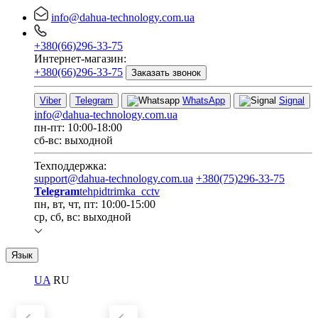
info@dahua-technology.com.ua
+380(66)296-33-75
Интернет-магазин:
+380(66)296-33-75
Заказать звонок
Viber
Telegram
WhatsApp
Signal
info@dahua-technology.com.ua
пн-пт: 10:00-18:00
сб-вс: выходной
Техподдержка:
support@dahua-technology.com.ua
+380(75)296-33-75
Telegram
tehpidtrimka_cctv
пн, вт, чт, пт: 10:00-15:00
ср, сб, вс: выходной
Язык
UA
RU