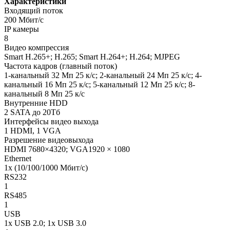
Характеристики
Входящий поток
200 Мбит/с
IP камеры
8
Видео компрессия
Smart H.265+; H.265; Smart H.264+; H.264; MJPEG
Частота кадров (главный поток)
1-канальный 32 Мп 25 к/с; 2-канальный 24 Мп 25 к/с; 4-
канальный 16 Мп 25 к/с; 5-канальный 12 Мп 25 к/с; 8-
канальный 8 Мп 25 к/с
Внутренние HDD
2 SATA до 20Тб
Интерфейсы видео выхода
1 HDMI, 1 VGA
Разрешение видеовыхода
HDMI 7680×4320; VGA1920 × 1080
Ethernet
1х (10/100/1000 Mбит/с)
RS232
1
RS485
1
USB
1х USB 2.0; 1х USB 3.0