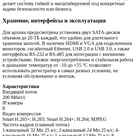
делает систему гибкой и масштабируемой под конкретные
задачи безопасности или бизнеса.
Хранение, интерфейсы и эксплуатация
Для архива предусмотрена установка двух SATA-дисков
объемом до 20 ТБ каждый, что удобно для длительного
хранения записей. В наличии HDMI и VGA для подключения
мониторов, гигабитный Ethernet, USB 2.0 и USB 3.0, а также
интерфейсы RS-232 и RS-485 для интеграции с внешними
устройствами. Низкое энергопотребление и стабильная работа
в диапазоне температур от –10 до +55 °C позволяют
использовать регистратор в самых разных условиях, не
усложняя обслуживание и монтаж.
Характеристики
Входящий поток
200 Мбит/с
IP камеры
8
Видео компрессия
Smart H.265+; H.265; Smart H.264+; H.264; MJPEG
Частота кадров (главный поток)
1-канальный 32 Мп 25 к/с; 2-канальный 24 Мп 25 к/с; 4-
канальный 16 Мп 25 к/с; 5-канальный 12 Мп 25 к/с; 8-