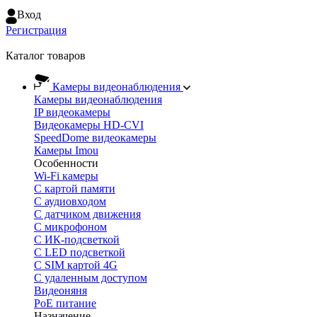
Вход
Регистрация
Каталог товаров
Камеры видеонаблюдения
Камеры видеонаблюдения
IP видеокамеры
Видеокамеры HD-CVI
SpeedDome видеокамеры
Камеры Imou
Особенности
Wi-Fi камеры
С картой памяти
С аудиовходом
С датчиком движения
С микрофоном
С ИК-подсветкой
С LED подсветкой
C SIM картой 4G
C удаленным доступом
Видеоняня
PoE питание
Назначение