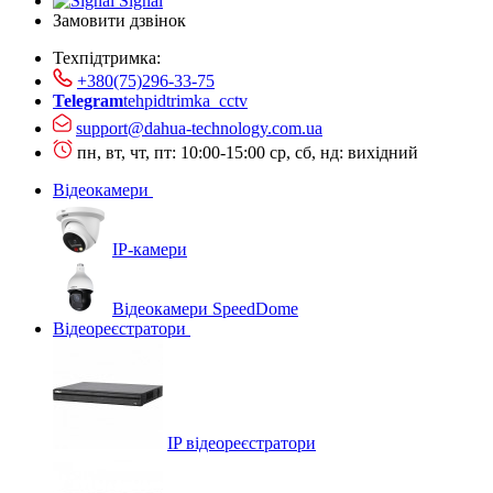
Signal
Замовити дзвінок
Техпідтримка:
+380(75)296-33-75
Telegram
tehpidtrimka_cctv
support@dahua-technology.com.ua
пн, вт, чт, пт: 10:00-15:00
ср, сб, нд: вихідний
Відеокамери
IP-камери
Відеокамери SpeedDome
Відеореєстратори
IP відеореєстратори