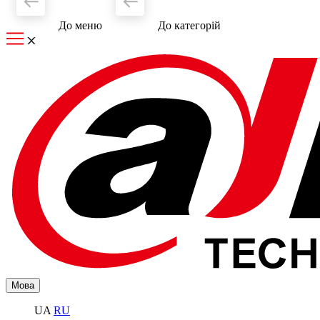
До меню
До категорiй
Мова
UA
RU