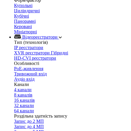
Форм-фактор
Купольні
Циліндричні
Кубічні
Панорамні
Керовані
Мініатюрні
Відеореєстратори
Тип (технологія)
IP реєстратори
XVR реєстратори Гібридні
HD-CVI реєстратори
Особливості
PoE-живлення
Тривожний вхід
Аудіо вхід
Канали
4 канали
8 каналів
16 каналів
32 канали
64 канали
Роздільна здатність запису
Запис до 2 МП
Запис до 4 МП