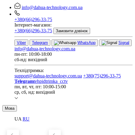
info@dahua-technology.com.ua
+380(66)296-33-75
Інтернет-магазин:
+380(66)296-33-75
Замовити дзвінок
Viber
Telegram
WhatsApp
Signal
info@dahua-technology.com.ua
пн-пт: 10:00-18:00
сб-нд: вихідний
Техпідтримка:
support@dahua-technology.com.ua
+380(75)296-33-75
Telegram
tehpidtrimka_cctv
пн, вт, чт, пт: 10:00-15:00
ср, сб, нд: вихідний
Мова
UA
RU