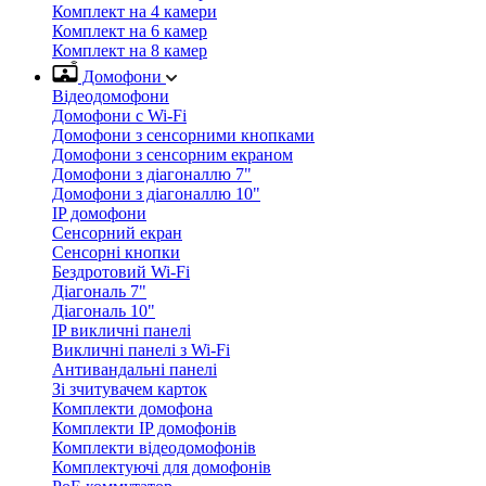
Комплект на 4 камери
Комплект на 6 камер
Комплект на 8 камер
Домофони
Відеодомофони
Домофони с Wi-Fi
Домофони з сенсорними кнопками
Домофони з сенсорним екраном
Домофони з діагоналлю 7"
Домофони з діагоналлю 10"
IP домофони
Сенсорний екран
Сенсорні кнопки
Бездротовий Wi-Fi
Діагональ 7"
Діагональ 10"
IP викличні панелі
Викличні панелі з Wi-Fi
Антивандальні панелі
Зі зчитувачем карток
Комплекти домофона
Комплекти IP домофонів
Комплекти відеодомофонів
Комплектуючі для домофонів