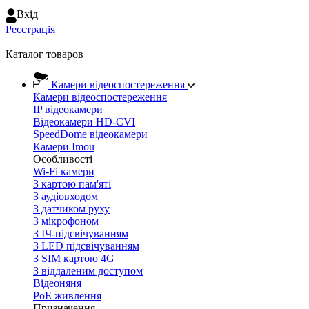
Вхiд
Реєстрація
Каталог товаров
Камери відеоспостереження
Камери відеоспостереження
IP відеокамери
Відеокамери HD-CVI
SpeedDome відеокамери
Камери Imou
Особливості
Wi-Fi камери
З картою пам'яті
З аудіовходом
З датчиком руху
З мікрофоном
З ІЧ-підсвічуванням
З LED підсвічуванням
З SIM картою 4G
З віддаленим доступом
Відеоняня
PoE живлення
Призначення