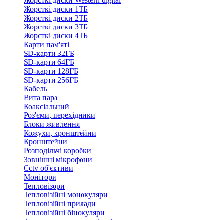
Жорсткі диски Western digital
Жорсткі диски 1ТБ
Жорсткі диски 2ТБ
Жорсткі диски 3ТБ
Жорсткі диски 4ТБ
Карти пам'яті
SD-карти 32ГБ
SD-карти 64ГБ
SD-карти 128ГБ
SD-карти 256ГБ
Кабель
Вита пара
Коаксіальний
Роз'єми, перехідники
Блоки живлення
Кожухи, кронштейни
Кронштейни
Розподільчі коробки
Зовнішні мікрофони
Cctv об'єктиви
Монітори
Тепловізори
Тепловізійні монокуляри
Тепловізійні прилади
Тепловізійні бінокуляри