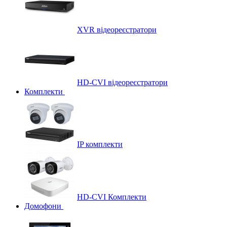
XVR відеореєстратори
HD-CVI відеореєстратори
Комплекти
IP комплекти
HD-CVI Комплекти
Домофони