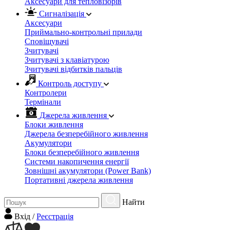
Аксесуари для тепловізорів
Сигналізація
Аксесуари
Приймально-контрольні прилади
Сповіщувачі
Зчитувачі
Зчитувачі з клавіатурою
Зчитувачі відбитків пальців
Контроль доступу
Контролери
Термінали
Джерела живлення
Блоки живлення
Джерела безперебійного живлення
Акумулятори
Блоки безперебійного живлення
Системи накопичення енергії
Зовнішні акумулятори (Power Bank)
Портативні джерела живлення
Найти
Вхiд
/
Реєстрація