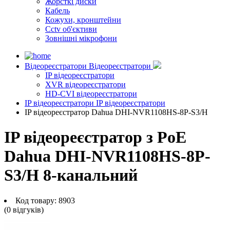
Жорсткі диски
Кабель
Кожухи, кронштейни
Cctv об'єктиви
Зовнішні мікрофони
Відеореєстратори
Відеореєстратори
IP відеореєстратори
XVR відеореєстратори
HD-CVI відеореєстратори
IP відеореєстратори
IP відеореєстратори
IP відеореєстратор Dahua DHI-NVR1108HS-8P-S3/H
IP відеореєстратор з PoE
Dahua DHI-NVR1108HS-8P-
S3/H 8-канальний
Код товару:
8903
(0 вiдгукiв)