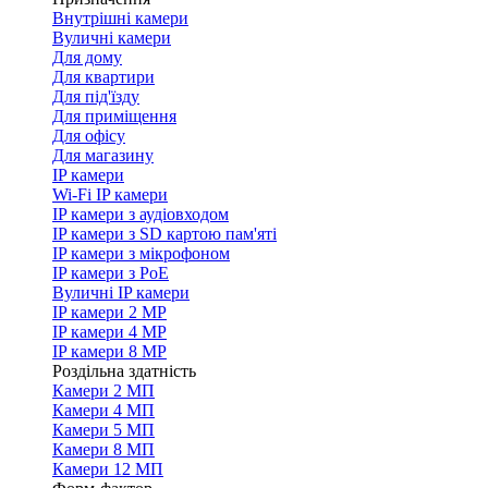
Внутрішні камери
Вуличні камери
Для дому
Для квартири
Для під'їзду
Для приміщення
Для офісу
Для магазину
IP камери
Wi-Fi IP камери
IP камери з аудіовходом
IP камери з SD картою пам'яті
IP камери з мікрофоном
IP камери з PoE
Вуличні IP камери
IP камери 2 MP
IP камери 4 MP
IP камери 8 MP
Роздільна здатність
Камери 2 МП
Камери 4 МП
Камери 5 МП
Камери 8 МП
Камери 12 МП