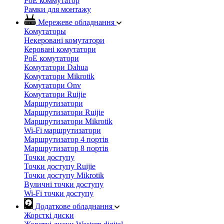
PoE коммутатор
Рамки для монтажу
Мережеве обладнання
Комутаторы
Некеровані комутатори
Керовані комутатори
PoE комутатори
Комутатори Dahua
Комутатори Mikrotik
Комутатори Onv
Комутатори Ruijie
Маршрутизатори
Маршрутизатори Ruijie
Маршрутизатори Mikrotik
Wi-Fi маршрутизатори
Маршрутизатор 4 портів
Маршрутизатор 8 портів
Точки доступу
Точки доступу Ruijie
Точки доступу Mikrotik
Вуличні точки доступу
Wi-Fi точки доступу
Додаткове обладнання
Жорсткі диски