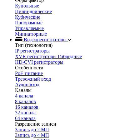
Форм-фактор
Купольные
Цилиндрические
Кубические
Панорамные
Управляемые
Миниатюрные
Видеорегистраторы
Тип (технология)
IP регистраторы
XVR регистраторы Гибридные
HD-CVI регистраторы
Особенности
PoE-питание
Тревожный вход
Аудио вход
Каналы
4 канала
8 каналов
16 каналов
32 канала
64 канала
Разрешение записи
Запись до 2 МП
Запись до 4 МП