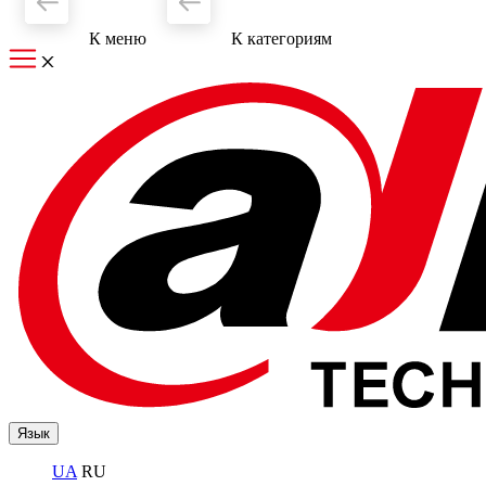
К меню
К категориям
Язык
UA
RU