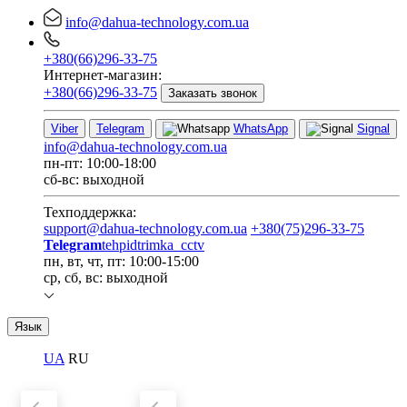
info@dahua-technology.com.ua
+380(66)296-33-75
Интернет-магазин:
+380(66)296-33-75
Заказать звонок
Viber
Telegram
WhatsApp
Signal
info@dahua-technology.com.ua
пн-пт: 10:00-18:00
сб-вс: выходной
Техподдержка:
support@dahua-technology.com.ua
+380(75)296-33-75
Telegram
tehpidtrimka_cctv
пн, вт, чт, пт: 10:00-15:00
ср, сб, вс: выходной
Язык
UA
RU