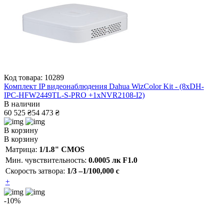
Код товара: 10289
Комплект IP видеонаблюдения Dahua WizColor Kit - (8хDH-
IPC-HFW2449TL-S-PRO +1хNVR2108-I2)
В наличии
60 525 ₴
54 473 ₴
В корзину
В корзину
Матрица:
1/1.8" CMOS
Мин. чувствительность:
0.0005 лк F1.0
Скорость затвора:
1/3 –1/100,000 с
+
-10%