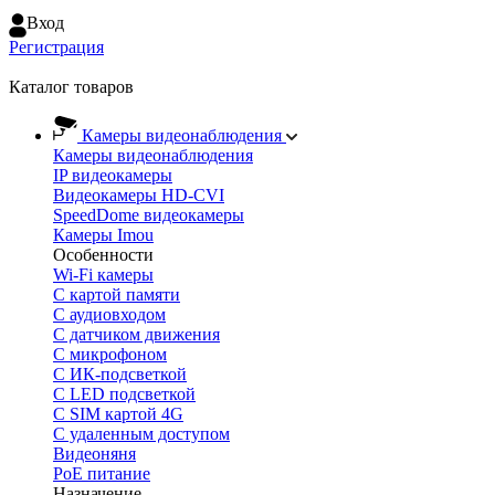
Вход
Регистрация
Каталог товаров
Камеры видеонаблюдения
Камеры видеонаблюдения
IP видеокамеры
Видеокамеры HD-CVI
SpeedDome видеокамеры
Камеры Imou
Особенности
Wi-Fi камеры
С картой памяти
С аудиовходом
С датчиком движения
С микрофоном
С ИК-подсветкой
С LED подсветкой
C SIM картой 4G
C удаленным доступом
Видеоняня
PoE питание
Назначение