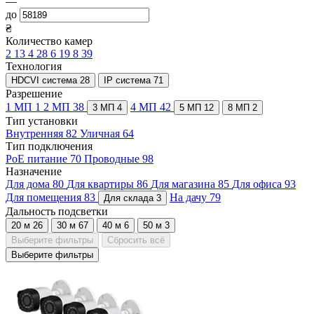
—
до
₴
Количество камер
2
13
4
28
6
19
8
39
Технология
HDCVI система
28
IP система
71
Разрешение
1 МП
1
2 МП
38
4 МП
42
3 МП
4
5 МП
12
8 МП
2
Тип установки
Внутренняя
82
Уличная
64
Тип подключения
PoE питание
70
Проводные
98
Назначение
Для дома
80
Для квартиры
86
Для магазина
85
Для офиса
93
Для помещения
83
На дачу
79
Для склада
3
Дальность подсветки
20 м
26
30 м
67
40 м
6
50 м
3
Выберите фильтры
Сбросить всё
Выберите фильтры