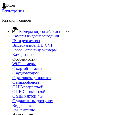
Вход
Регистрация
Каталог товаров
Камеры видеонаблюдения
Камеры видеонаблюдения
IP видеокамеры
Видеокамеры HD-CVI
SpeedDome видеокамеры
Камеры Imou
Особенности
Wi-Fi камеры
С картой памяти
С аудиовходом
С датчиком движения
С микрофоном
С ИК-подсветкой
С LED подсветкой
C SIM картой 4G
C удаленным доступом
Видеоняня
PoE питание
Назначение