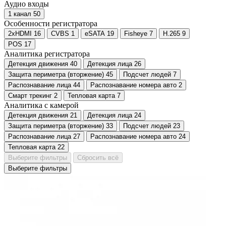
Аудио входы
1 канал
50
Особенности регистратора
2хHDMI
16
CVBS
1
eSATA
19
Fisheye
7
H.265
9
POS
17
Аналитика регистратора
Детекция движения
40
Детекция лица
26
Защита периметра (вторжение)
45
Подсчет людей
7
Распознавание лица
44
Распознавание номера авто
2
Смарт трекинг
2
Тепловая карта
7
Аналитика c камерой
Детекция движения
21
Детекция лица
24
Защита периметра (вторжение)
33
Подсчет людей
23
Распознавание лица
27
Распознавание номера авто
24
Тепловая карта
22
Выберите фильтры
Сбросить всё
Выберите фильтры