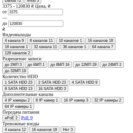
Dahua
72
Imou
3
3375
-
120830
₴
Цена, ₴
от
—
до
₴
Видеовыходы
4 канала
9
8 каналов
11
10 каналов
1
16 каналов
18
18 каналов
1
32 канала
11
36 каналов
1
64 канала
7
128 каналов
2
Разрешение записи
до 2МП
3
до 6МП
1
до 8МП
16
до 12МП
29
до 24МП
2
до 32МП
19
Количество HDD
1 SATA HDD
23
2 SATA HDD
23
4 SATA HDD
9
8 SATA HDD
13
16 SATA HDD
3
Дополнительные каналы
4 IP камеры
2
8 IP камер
1
16 IP камер
3
32 IP камеры
2
64 IP камеры
1
Передача питания
PoE
9
ePoE
2
Тревожные входы
4 канала
12
16 каналов
18
Нет
3