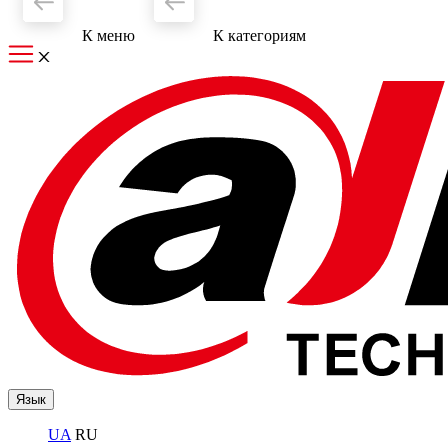
К меню
К категориям
Язык
UA
RU