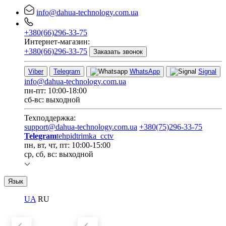
info@dahua-technology.com.ua
+380(66)296-33-75
Интернет-магазин:
+380(66)296-33-75
Заказать звонок
Viber
Telegram
WhatsApp
Signal
info@dahua-technology.com.ua
пн-пт: 10:00-18:00
сб-вс: выходной
Техподдержка:
support@dahua-technology.com.ua
+380(75)296-33-75
Telegram
tehpidtrimka_cctv
пн, вт, чт, пт: 10:00-15:00
ср, сб, вс: выходной
Язык
UA
RU