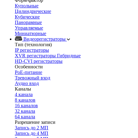
Форм-фактор
Купольные
Цилиндрические
Кубические
Панорамные
Управляемые
Миниатюрные
Видеорегистраторы
Тип (технология)
IP регистраторы
XVR регистраторы Гибридные
HD-CVI регистраторы
Особенности
PoE-питание
Тревожный вход
Аудио вход
Каналы
4 канала
8 каналов
16 каналов
32 канала
64 канала
Разрешение записи
Запись до 2 МП
Запись до 4 МП