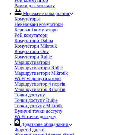
PoE коммутатор
Рамки для монтажу
Мережеве обладнання
Комутаторы
Некеровані комутатори
Керовані комутатори
PoE комутатори
Комутатори Dahua
Комутатори Mikrotik
Комутатори Onv
Комутатори Ruijie
Маршрутизатори
Маршрутизатори Ruijie
Маршрутизатори Mikrotik
Wi-Fi маршрутизатори
Маршрутизатор 4 портів
Маршрутизатор 8 портів
Точки доступу
Точки доступу Ruijie
Точки доступу Mikrotik
Вуличні точки доступу
Wi-Fi точки доступу
Додаткове обладнання
Жорсткі диски