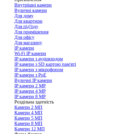
Внутрішні камери
Вуличні камери
Для дому
Для квартири
Для під'їзду
Для приміщення
Для офісу
Для магазину
IP камери
Wi-Fi IP камери
IP камери з аудіовходом
IP камери з SD картою пам'яті
IP камери з мікрофоном
IP камери з PoE
Вуличні IP камери
IP камери 2 MP
IP камери 4 MP
IP камери 8 MP
Роздільна здатність
Камери 2 МП
Камери 4 МП
Камери 5 МП
Камери 8 МП
Камери 12 МП