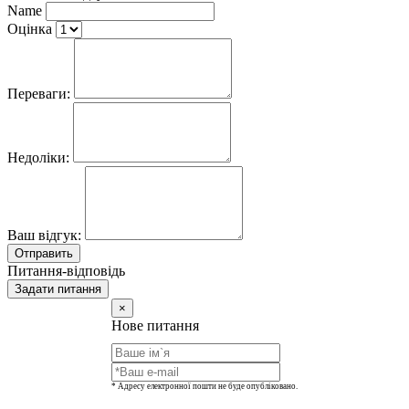
Name
Оцінка
Переваги:
Недоліки:
Ваш відгук:
Отправить
Питання-відповідь
Задати питання
×
Нове питання
* Адресу електронної пошти не буде опубліковано.