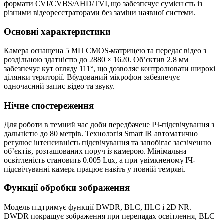
формати CVI/CVBS/AHD/TVI, що забезпечує сумісність із
різними відеореєстраторами без заміни наявної системи.
Основні характеристики
Камера оснащена 5 МП CMOS-матрицею та передає відео з
роздільною здатністю до 2880 × 1620. Об’єктив 2.8 мм
забезпечує кут огляду 111°, що дозволяє контролювати широкі
ділянки території. Вбудований мікрофон забезпечує
одночасний запис відео та звуку.
Нічне спостереження
Для роботи в темний час доби передбачене ІЧ-підсвічування з
дальністю до 80 метрів. Технологія Smart IR автоматично
регулює інтенсивність підсвічування та запобігає засвіченню
об’єктів, розташованих поруч із камерою. Мінімальна
освітленість становить 0.005 Lux, а при увімкненому ІЧ-
підсвічуванні камера працює навіть у повній темряві.
Функції обробки зображення
Модель підтримує функції DWDR, BLC, HLC і 2D NR.
DWDR покращує зображення при перепадах освітлення, BLC