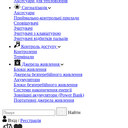
Аксесуари для тепловізорів
Сигналізація
Аксесуари
Приймально-контрольні прилади
Сповіщувачі
Зчитувачі
Зчитувачі з клавіатурою
Зчитувачі відбитків пальців
Контроль доступу
Контролери
Термінали
Джерела живлення
Блоки живлення
Джерела безперебійного живлення
Акумулятори
Блоки безперебійного живлення
Системи накопичення енергії
Зовнішні акумулятори (Power Bank)
Портативні джерела живлення
Найти
Вхiд
/
Реєстрація