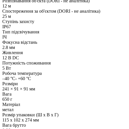
Розпізнавання об'єкта (DORI - не аналітика)
12 м
Спостереження за об'єктом (DORI - не аналітика)
25 м
Ступінь захисту
IP67
Тип підсвічування
ІЧ
Фокусна відстань
2.8 мм
Живлення
12 В DC
Потужність споживання
5 Вт
Робоча температура
–40 °C- +60 °C
Розміри
241 × 91 × 91 мм
Вага
650 г
Матеріал
метал
Розмір упаковки (Ш х В х Г)
115 x 102 x 274 мм
Вага брутто