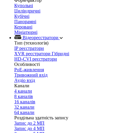
Форм-фактор
Купольні
Циліндричні
Кубічні
Панорамні
Керовані
Мініатюрні
Відеореєстратори
Тип (технологія)
IP реєстратори
XVR реєстратори Гібридні
HD-CVI реєстратори
Особливості
PoE-живлення
Тривожний вхід
Аудіо вхід
Канали
4 канали
8 каналів
16 каналів
32 канали
64 канали
Роздільна здатність запису
Запис до 2 МП
Запис до 4 МП