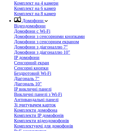
Комплект на 4 камери
Комплект на 6 камер
Комплект на 8 камер
Домофони
Відеодомофони
Домофони с Wi-Fi
Домофони з сенсорними кнопками
Домофони з сенсорним екраном
Домофони з діагоналлю 7"
Домофони з діагоналлю 10"
IP домофони
Сенсорний екран
Сенсорні кнопки
Бездротовий Wi-Fi
Діагональ 7"
Діагональ 10"
IP викличні панелі
Викличні панелі з Wi-Fi
Антивандальні панелі
Зі зчитувачем карток
Комплекти домофона
Комплекти IP домофонів
Комплекти відеодомофонів
Комплектуючі для домофонів