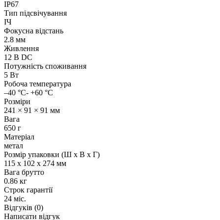
IP67
Тип підсвічування
ІЧ
Фокусна відстань
2.8 мм
Живлення
12 В DC
Потужність споживання
5 Вт
Робоча температура
–40 °C- +60 °C
Розміри
241 × 91 × 91 мм
Вага
650 г
Матеріал
метал
Розмір упаковки (Ш х В х Г)
115 x 102 x 274 мм
Вага брутто
0.86 кг
Строк гарантії
24 міс.
Відгуків (0)
Написати відгук