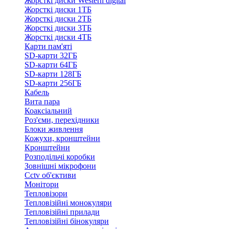
Жорсткі диски Western digital
Жорсткі диски 1ТБ
Жорсткі диски 2ТБ
Жорсткі диски 3ТБ
Жорсткі диски 4ТБ
Карти пам'яті
SD-карти 32ГБ
SD-карти 64ГБ
SD-карти 128ГБ
SD-карти 256ГБ
Кабель
Вита пара
Коаксіальний
Роз'єми, перехідники
Блоки живлення
Кожухи, кронштейни
Кронштейни
Розподільчі коробки
Зовнішні мікрофони
Cctv об'єктиви
Монітори
Тепловізори
Тепловізійні монокуляри
Тепловізійні прилади
Тепловізійні бінокуляри