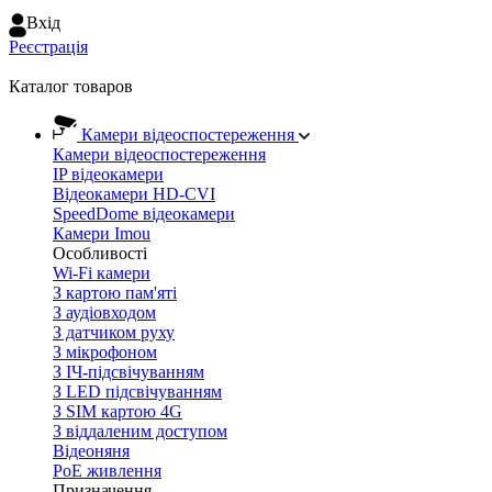
Вхiд
Реєстрація
Каталог товаров
Камери відеоспостереження
Камери відеоспостереження
IP відеокамери
Відеокамери HD-CVI
SpeedDome відеокамери
Камери Imou
Особливості
Wi-Fi камери
З картою пам'яті
З аудіовходом
З датчиком руху
З мікрофоном
З ІЧ-підсвічуванням
З LED підсвічуванням
З SIM картою 4G
З віддаленим доступом
Відеоняня
PoE живлення
Призначення