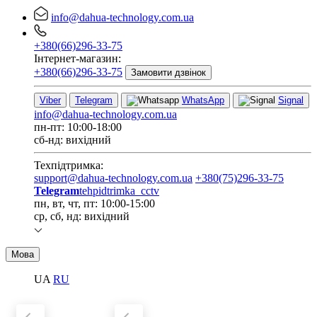
info@dahua-technology.com.ua
+380(66)296-33-75
Інтернет-магазин:
+380(66)296-33-75
Замовити дзвінок
Viber
Telegram
WhatsApp
Signal
info@dahua-technology.com.ua
пн-пт: 10:00-18:00
сб-нд: вихідний
Техпідтримка:
support@dahua-technology.com.ua
+380(75)296-33-75
Telegram
tehpidtrimka_cctv
пн, вт, чт, пт: 10:00-15:00
ср, сб, нд: вихідний
Мова
UA
RU