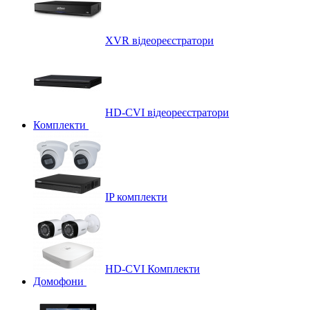
XVR відеореєстратори
HD-CVI відеореєстратори
Комплекти
IP комплекти
HD-CVI Комплекти
Домофони