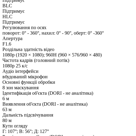
Підтримує
BLC
Підтримує
HLC
Підтримує
Регулювання по осях
поворот: 0° - 360°, нахил: 0° - 90°, оберт: 0° -360°
Апертура
F1.6
Роздільна здатність відео
1080p (1920 × 1080); 960H (960 × 576/960 × 480)
Частота кадрів (головний потік)
1080p 25 к/с
Аудіо інтерфейси
вбудований мікрофон
Основні функції обробки
8 зон маскування
Ідентифікація об'єкта (DORI - не аналітика)
6 м
Виявлення об'єкта (DORI - не аналітика)
63 м
Дальність підсвічування
80 м
Кути огляду
Г: 107°; В: 56°; Д: 127°