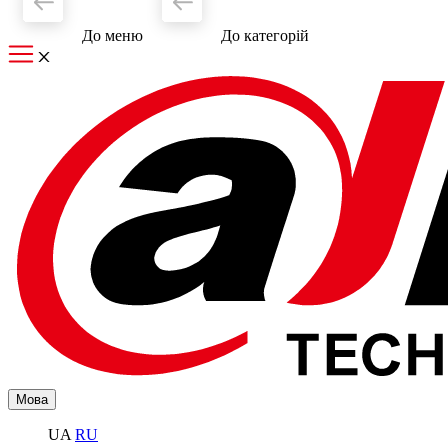
До меню
До категорiй
Мова
UA
RU