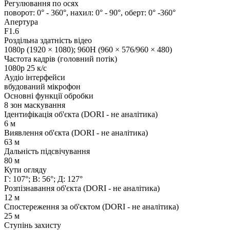
Регулювання по осях
поворот: 0° - 360°, нахил: 0° - 90°, оберт: 0° -360°
Апертура
F1.6
Роздільна здатність відео
1080p (1920 × 1080); 960H (960 × 576/960 × 480)
Частота кадрів (головний потік)
1080p 25 к/с
Аудіо інтерфейси
вбудований мікрофон
Основні функції обробки
8 зон маскування
Ідентифікація об'єкта (DORI - не аналітика)
6 м
Виявлення об'єкта (DORI - не аналітика)
63 м
Дальність підсвічування
80 м
Кути огляду
Г: 107°; В: 56°; Д: 127°
Розпізнавання об'єкта (DORI - не аналітика)
12 м
Спостереження за об'єктом (DORI - не аналітика)
25 м
Ступінь захисту