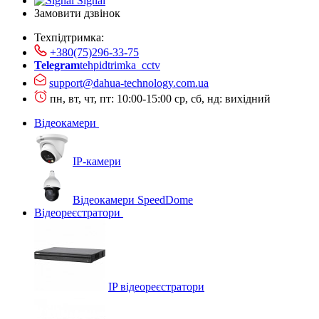
Signal
Замовити дзвінок
Техпідтримка:
+380(75)296-33-75
Telegram
tehpidtrimka_cctv
support@dahua-technology.com.ua
пн, вт, чт, пт: 10:00-15:00
ср, сб, нд: вихідний
Відеокамери
IP-камери
Відеокамери SpeedDome
Відеореєстратори
IP відеореєстратори