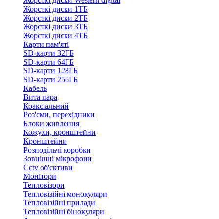
Жорсткі диски Western digital
Жорсткі диски 1ТБ
Жорсткі диски 2ТБ
Жорсткі диски 3ТБ
Жорсткі диски 4ТБ
Карти пам'яті
SD-карти 32ГБ
SD-карти 64ГБ
SD-карти 128ГБ
SD-карти 256ГБ
Кабель
Вита пара
Коаксіальний
Роз'єми, перехідники
Блоки живлення
Кожухи, кронштейни
Кронштейни
Розподільчі коробки
Зовнішні мікрофони
Cctv об'єктиви
Монітори
Тепловізори
Тепловізійні монокуляри
Тепловізійні прилади
Тепловізійні бінокуляри