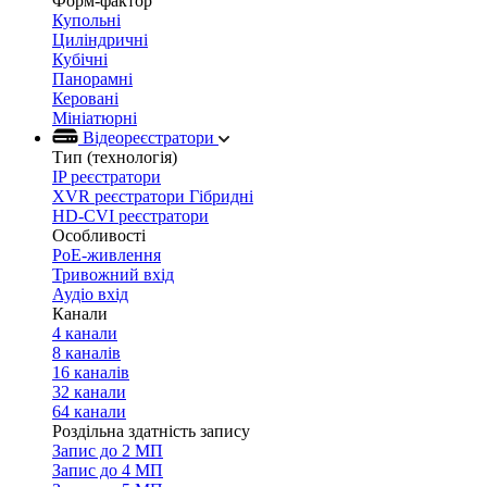
Форм-фактор
Купольні
Циліндричні
Кубічні
Панорамні
Керовані
Мініатюрні
Відеореєстратори
Тип (технологія)
IP реєстратори
XVR реєстратори Гібридні
HD-CVI реєстратори
Особливості
PoE-живлення
Тривожний вхід
Аудіо вхід
Канали
4 канали
8 каналів
16 каналів
32 канали
64 канали
Роздільна здатність запису
Запис до 2 МП
Запис до 4 МП