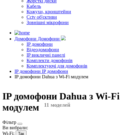
Жорсткі диски
Кабель
Кожухи, кронштейни
Cctv об'єктиви
Зовнішні мікрофони
Домофони
Домофони
IP домофони
Відеодомофони
IP викличні панелі
Комплекти домофонів
Комплектуючі для домофонів
IP домофони
IP домофони
IP домофони Dahua з Wi-Fi модулем
IP домофони Dahua з Wi-Fi
модулем
11 моделей
Фільтр
Ви вибрали:
Wi-Fi:
Так