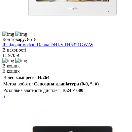
Код товару: 8618
IP відеодомофон Dahua DHI-VTH5321GW-W
В наявності
11 970 ₴
В кошик
В кошик
Відео компресія:
H.264
Метод роботи:
Сенсорна клавіатура (0-9, *, #)
Роздільна здатність дисплея:
1024 × 600
+