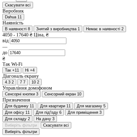
Скасувати всі
Виробник
Dahua
11
Наявність
В наявності
8
Знятий з виробництва
1
Немає в наявності
2
4050
-
17640
₴
Ціна, ₴
від
—
до
₴
Так
Wi-Fi
Так
+11
Ні
+4
Діагональ екрану
4.3
2
7
7
10
2
Управління домофоном
Сенсорні кнопки
3
Сенсорний екран
10
Призначення
Для будинку
11
Для квартири
11
Для магазину
5
Для офісу
11
Для під'їзду
6
Для приміщення
3
Для складу
2
На дачу
3
Виберіть фільтри
Скасувати всі
Виберіть фільтри