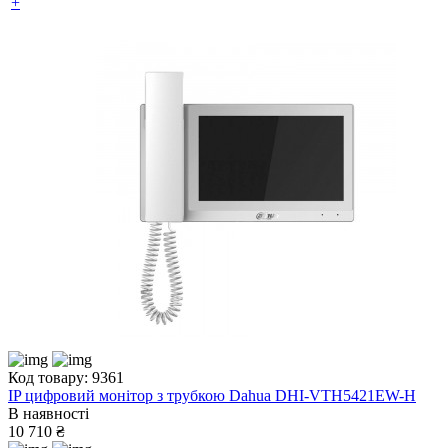
+
Код товару: 9361
IP цифровий монітор з трубкою Dahua DHI-VTH5421EW-H
В наявності
10 710 ₴