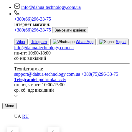
info@dahua-technology.com.ua
+380(66)296-33-75
Інтернет-магазин:
+380(66)296-33-75
Замовити дзвінок
Viber
Telegram
WhatsApp
Signal
info@dahua-technology.com.ua
пн-пт: 10:00-18:00
сб-нд: вихідний
Техпідтримка:
support@dahua-technology.com.ua
+380(75)296-33-75
Telegram
tehpidtrimka_cctv
пн, вт, чт, пт: 10:00-15:00
ср, сб, нд: вихідний
Мова
UA
RU