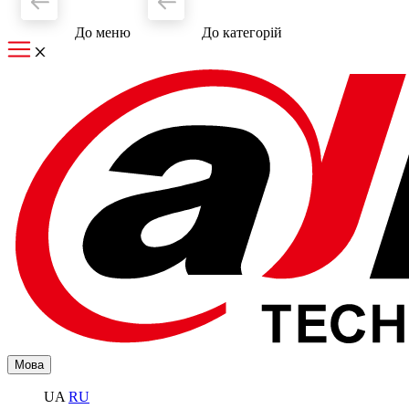
До меню
До категорiй
Мова
UA
RU