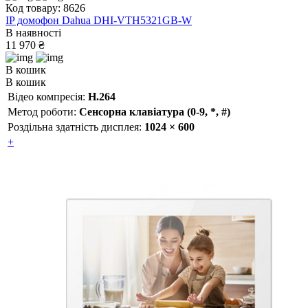
Код товару: 8626
IP домофон Dahua DHI-VTH5321GB-W
В наявності
11 970 ₴
В кошик
В кошик
Відео компресія:
H.264
Метод роботи:
Сенсорна клавіатура (0-9, *, #)
Роздільна здатність дисплея:
1024 × 600
+