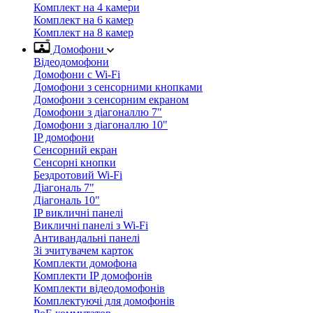
Комплект на 4 камери
Комплект на 6 камер
Комплект на 8 камер
Домофони
Відеодомофони
Домофони с Wi-Fi
Домофони з сенсорними кнопками
Домофони з сенсорним екраном
Домофони з діагоналлю 7"
Домофони з діагоналлю 10"
IP домофони
Сенсорний екран
Сенсорні кнопки
Бездротовий Wi-Fi
Діагональ 7"
Діагональ 10"
IP викличні панелі
Викличні панелі з Wi-Fi
Антивандальні панелі
Зі зчитувачем карток
Комплекти домофона
Комплекти IP домофонів
Комплекти відеодомофонів
Комплектуючі для домофонів