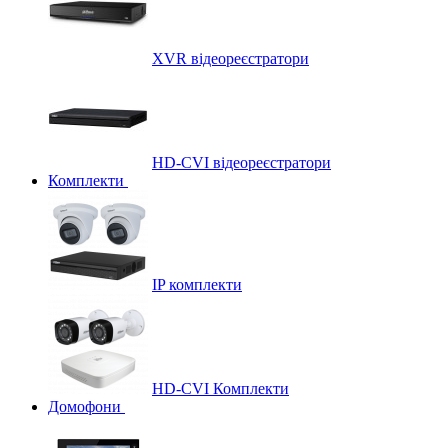
XVR відеореєстратори
HD-CVI відеореєстратори
Комплекти
IP комплекти
HD-CVI Комплекти
Домофони