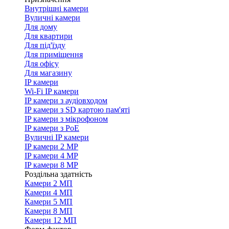
Внутрішні камери
Вуличні камери
Для дому
Для квартири
Для під'їзду
Для приміщення
Для офісу
Для магазину
IP камери
Wi-Fi IP камери
IP камери з аудіовходом
IP камери з SD картою пам'яті
IP камери з мікрофоном
IP камери з PoE
Вуличні IP камери
IP камери 2 MP
IP камери 4 MP
IP камери 8 MP
Роздільна здатність
Камери 2 МП
Камери 4 МП
Камери 5 МП
Камери 8 МП
Камери 12 МП