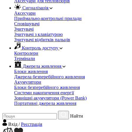
Аксесуари для тепловізорів
Сигналізація
Аксесуари
Приймально-контрольні прилади
Сповіщувачі
Зчитувачі
Зчитувачі з клавіатурою
Зчитувачі відбитків пальців
Контроль доступу
Контролери
Термінали
Джерела живлення
Блоки живлення
Джерела безперебійного живлення
Акумулятори
Блоки безперебійного живлення
Системи накопичення енергії
Зовнішні акумулятори (Power Bank)
Портативні джерела живлення
Найти
Вхiд
/
Реєстрація