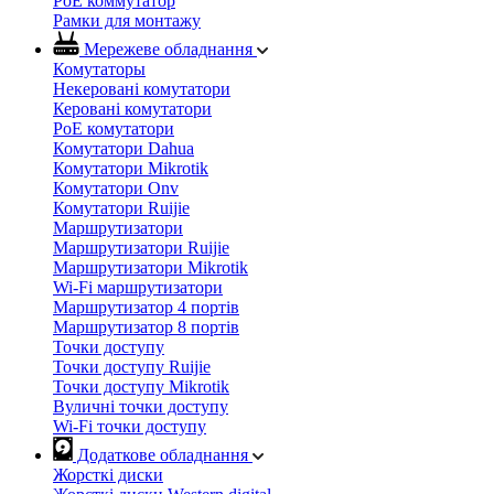
PoE коммутатор
Рамки для монтажу
Мережеве обладнання
Комутаторы
Некеровані комутатори
Керовані комутатори
PoE комутатори
Комутатори Dahua
Комутатори Mikrotik
Комутатори Onv
Комутатори Ruijie
Маршрутизатори
Маршрутизатори Ruijie
Маршрутизатори Mikrotik
Wi-Fi маршрутизатори
Маршрутизатор 4 портів
Маршрутизатор 8 портів
Точки доступу
Точки доступу Ruijie
Точки доступу Mikrotik
Вуличні точки доступу
Wi-Fi точки доступу
Додаткове обладнання
Жорсткі диски