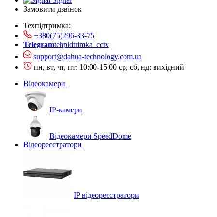
Signal
Замовити дзвінок
Техпідтримка:
+380(75)296-33-75
Telegram
tehpidtrimka_cctv
support@dahua-technology.com.ua
пн, вт, чт, пт: 10:00-15:00
ср, сб, нд: вихідний
Відеокамери
IP-камери
Відеокамери SpeedDome
Відеореєстратори
IP відеореєстратори