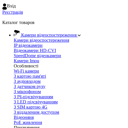
Вхiд
Реєстрація
Каталог товаров
Камери відеоспостереження
Камери відеоспостереження
IP відеокамери
Відеокамери HD-CVI
SpeedDome відеокамери
Камери Imou
Особливості
Wi-Fi камери
З картою пам'яті
З аудіовходом
З датчиком руху
З мікрофоном
З ІЧ-підсвічуванням
З LED підсвічуванням
З SIM картою 4G
З віддаленим доступом
Відеоняня
PoE живлення
Призначення