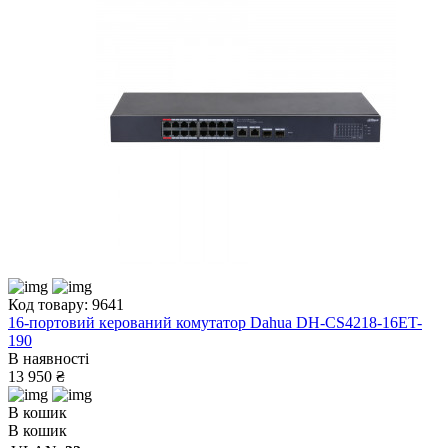
Код товару: 9641
16-портовий керований комутатор Dahua DH-CS4218-16ET-
190
В наявності
13 950 ₴
В кошик
В кошик