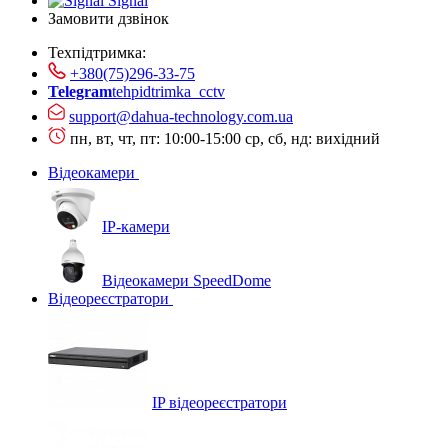
Signal
Замовити дзвінок
Техпідтримка:
+380(75)296-33-75
Telegram
tehpidtrimka_cctv
support@dahua-technology.com.ua
пн, вт, чт, пт: 10:00-15:00
ср, сб, нд: вихідний
Відеокамери
IP-камери
Відеокамери SpeedDome
Відеореєстратори
IP відеореєстратори