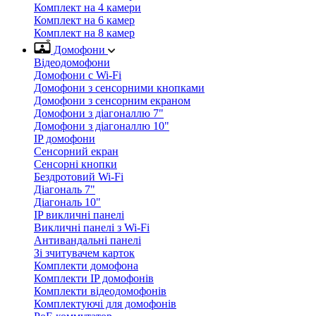
Комплект на 4 камери
Комплект на 6 камер
Комплект на 8 камер
Домофони
Відеодомофони
Домофони с Wi-Fi
Домофони з сенсорними кнопками
Домофони з сенсорним екраном
Домофони з діагоналлю 7"
Домофони з діагоналлю 10"
IP домофони
Сенсорний екран
Сенсорні кнопки
Бездротовий Wi-Fi
Діагональ 7"
Діагональ 10"
IP викличні панелі
Викличні панелі з Wi-Fi
Антивандальні панелі
Зі зчитувачем карток
Комплекти домофона
Комплекти IP домофонів
Комплекти відеодомофонів
Комплектуючі для домофонів