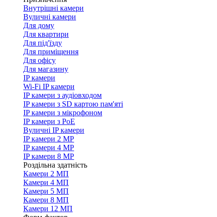
Внутрішні камери
Вуличні камери
Для дому
Для квартири
Для під'їзду
Для приміщення
Для офісу
Для магазину
IP камери
Wi-Fi IP камери
IP камери з аудіовходом
IP камери з SD картою пам'яті
IP камери з мікрофоном
IP камери з PoE
Вуличні IP камери
IP камери 2 MP
IP камери 4 MP
IP камери 8 MP
Роздільна здатність
Камери 2 МП
Камери 4 МП
Камери 5 МП
Камери 8 МП
Камери 12 МП