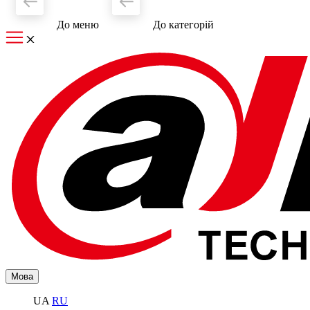
До меню
До категорiй
Мова
UA
RU