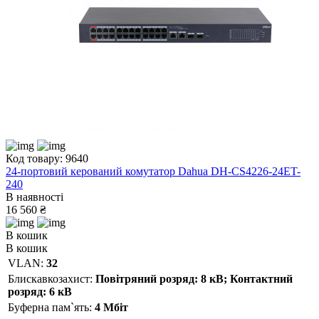
Код товару: 9640
24-портовий керований комутатор Dahua DH-CS4226-24ET-
240
В наявності
16 560 ₴
В кошик
В кошик
VLAN:
32
Блискавкозахист:
Повітряний розряд: 8 кВ; Контактний
розряд: 6 кВ
Буферна пам`ять:
4 Мбіт