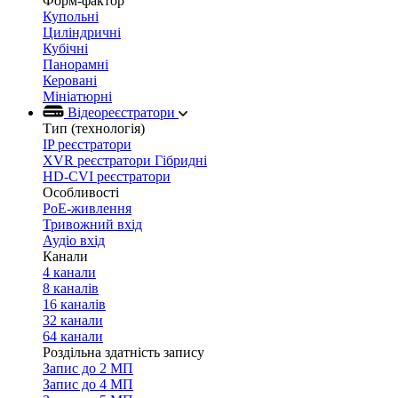
Форм-фактор
Купольні
Циліндричні
Кубічні
Панорамні
Керовані
Мініатюрні
Відеореєстратори
Тип (технологія)
IP реєстратори
XVR реєстратори Гібридні
HD-CVI реєстратори
Особливості
PoE-живлення
Тривожний вхід
Аудіо вхід
Канали
4 канали
8 каналів
16 каналів
32 канали
64 канали
Роздільна здатність запису
Запис до 2 МП
Запис до 4 МП