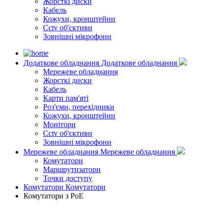
Жорсткі диски
Кабель
Кожухи, кронштейни
Cctv об'єктиви
Зовнішні мікрофони
Додаткове обладнання
Додаткове обладнання
Мережеве обладнання
Жорсткі диски
Кабель
Карти пам'яті
Роз'єми, перехідники
Кожухи, кронштейни
Монітори
Cctv об'єктиви
Зовнішні мікрофони
Мережеве обладнання
Мережеве обладнання
Комутатори
Маршрутизатори
Точки доступу
Комутатори
Комутатори
Комутатори з PoE