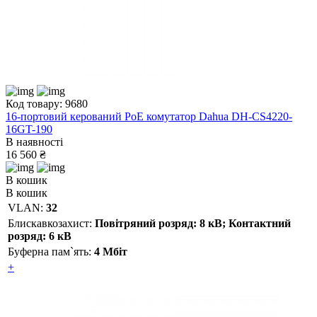
Код товару: 9680
16-портовий керований PoE комутатор Dahua DH-CS4220-
16GT-190
В наявності
16 560 ₴
В кошик
В кошик
VLAN:
32
Блискавкозахист:
Повітряний розряд: 8 кВ; Контактний
розряд: 6 кВ
Буферна пам`ять:
4 Мбіт
+