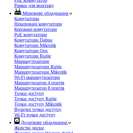
PoE коммутатор
Рамки для монтажу
Мережеве обладнання
Комутаторы
Некеровані комутатори
Керовані комутатори
PoE комутатори
Комутатори Dahua
Комутатори Mikrotik
Комутатори Onv
Комутатори Ruijie
Маршрутизатори
Маршрутизатори Ruijie
Маршрутизатори Mikrotik
Wi-Fi маршрутизатори
Маршрутизатор 4 портів
Маршрутизатор 8 портів
Точки доступу
Точки доступу Ruijie
Точки доступу Mikrotik
Вуличні точки доступу
Wi-Fi точки доступу
Додаткове обладнання
Жорсткі диски