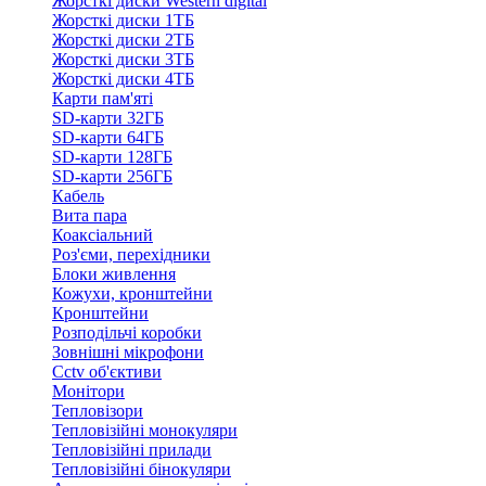
Жорсткі диски Western digital
Жорсткі диски 1ТБ
Жорсткі диски 2ТБ
Жорсткі диски 3ТБ
Жорсткі диски 4ТБ
Карти пам'яті
SD-карти 32ГБ
SD-карти 64ГБ
SD-карти 128ГБ
SD-карти 256ГБ
Кабель
Вита пара
Коаксіальний
Роз'єми, перехідники
Блоки живлення
Кожухи, кронштейни
Кронштейни
Розподільчі коробки
Зовнішні мікрофони
Cctv об'єктиви
Монітори
Тепловізори
Тепловізійні монокуляри
Тепловізійні прилади
Тепловізійні бінокуляри