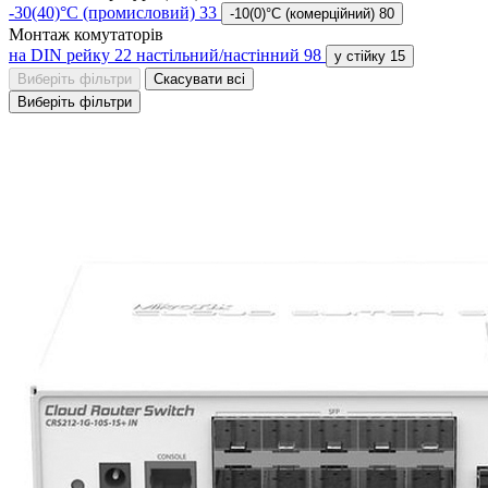
-30(40)°C (промисловий)
33
-10(0)°C (комерційний)
80
Монтаж комутаторів
на DIN рейку
22
настільний/настінний
98
у стійку
15
Виберіть фільтри
Скасувати всі
Виберіть фільтри