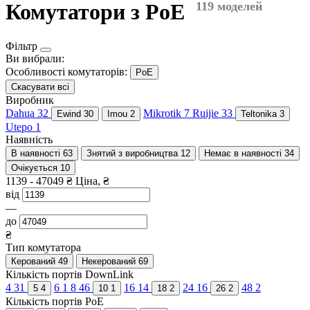
Комутатори з PoE
119 моделей
Фільтр
Ви вибрали:
Особливості комутаторів:
PoE
Скасувати всі
Виробник
Dahua
32
Mikrotik
7
Ruijie
33
Ewind
30
Imou
2
Teltonika
3
Utepo
1
Наявність
В наявності
63
Знятий з виробництва
12
Немає в наявності
34
Очікується
10
1139
-
47049
₴
Ціна, ₴
від
—
до
₴
Тип комутатора
Керований
49
Некерований
69
Кількість портів DownLink
4
31
6
1
8
46
16
14
24
16
48
2
5
4
10
1
18
2
26
2
Кількість портів PoE