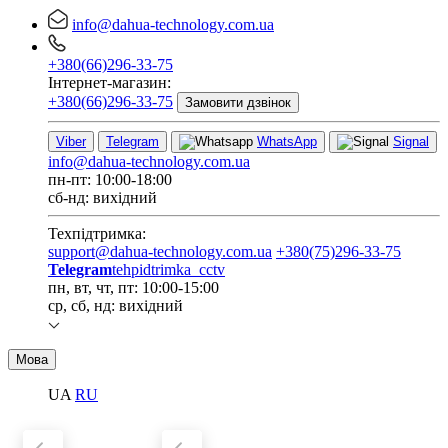
info@dahua-technology.com.ua
+380(66)296-33-75
Інтернет-магазин:
+380(66)296-33-75
Замовити дзвінок
Viber
Telegram
WhatsApp
Signal
info@dahua-technology.com.ua
пн-пт: 10:00-18:00
сб-нд: вихідний
Техпідтримка:
support@dahua-technology.com.ua
+380(75)296-33-75
Telegram
tehpidtrimka_cctv
пн, вт, чт, пт: 10:00-15:00
ср, сб, нд: вихідний
Мова
UA
RU