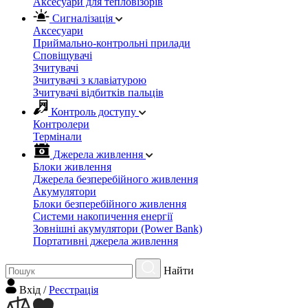
Аксесуари для тепловізорів
Сигналізація
Аксесуари
Приймально-контрольні прилади
Сповіщувачі
Зчитувачі
Зчитувачі з клавіатурою
Зчитувачі відбитків пальців
Контроль доступу
Контролери
Термінали
Джерела живлення
Блоки живлення
Джерела безперебійного живлення
Акумулятори
Блоки безперебійного живлення
Системи накопичення енергії
Зовнішні акумулятори (Power Bank)
Портативні джерела живлення
Найти
Вхiд
/
Реєстрація