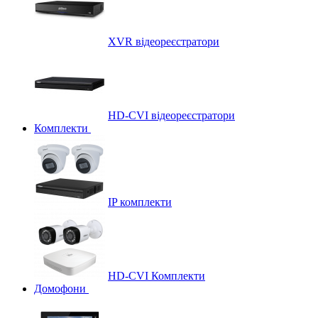
XVR відеореєстратори
HD-CVI відеореєстратори
Комплекти
IP комплекти
HD-CVI Комплекти
Домофони