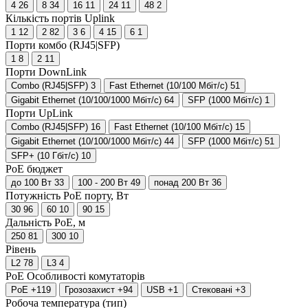
4
26
8
34
16
11
24
11
48
2
Кількість портів Uplink
1
12
2
82
3
6
4
15
6
1
Порти комбо (RJ45|SFP)
1
8
2
11
Порти DownLink
Combo (RJ45|SFP)
3
Fast Ethernet (10/100 Мбіт/с)
51
Gigabit Ethernet (10/100/1000 Мбіт/с)
64
SFP (1000 Мбіт/с)
1
Порти UpLink
Combo (RJ45|SFP)
16
Fast Ethernet (10/100 Мбіт/с)
15
Gigabit Ethernet (10/100/1000 Мбіт/с)
44
SFP (1000 Мбіт/с)
51
SFP+ (10 Гбіт/с)
10
PoE бюджет
до 100 Вт
33
100 - 200 Вт
49
понад 200 Вт
36
Потужність PoE порту, Вт
30
96
60
10
90
15
Дальність PoE, м
250
81
300
10
Рівень
L2
78
L3
4
PoE
Особливості комутаторів
PoE
+119
Грозозахист
+94
USB
+1
Стековані
+3
Робоча температура (тип)