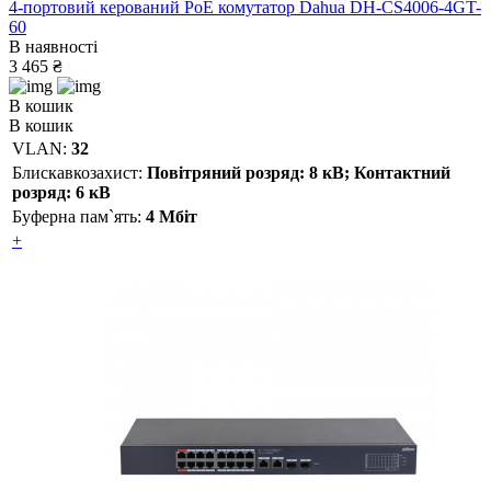
4-портовий керований PoE комутатор Dahua DH-CS4006-4GT-
60
В наявності
3 465 ₴
В кошик
В кошик
VLAN:
32
Блискавкозахист:
Повітряний розряд: 8 кВ; Контактний
розряд: 6 кВ
Буферна пам`ять:
4 Мбіт
+