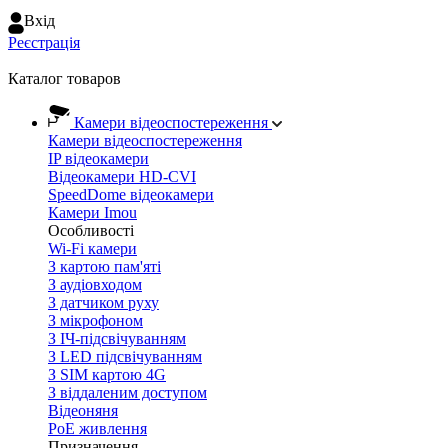
Вхiд
Реєстрація
Каталог товаров
Камери відеоспостереження
Камери відеоспостереження
IP відеокамери
Відеокамери HD-CVI
SpeedDome відеокамери
Камери Imou
Особливості
Wi-Fi камери
З картою пам'яті
З аудіовходом
З датчиком руху
З мікрофоном
З ІЧ-підсвічуванням
З LED підсвічуванням
З SIM картою 4G
З віддаленим доступом
Відеоняня
PoE живлення
Призначення