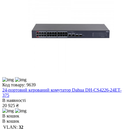
Код товару: 9639
24-портовий керований комутатор Dahua DH-CS4226-24ET-
375
В наявності
20 925 ₴
В кошик
В кошик
VLAN:
32