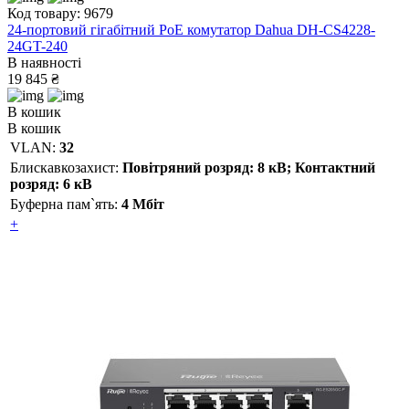
Код товару: 9679
24-портовий гігабітний PoE комутатор Dahua DH-CS4228-
24GT-240
В наявності
19 845 ₴
В кошик
В кошик
VLAN:
32
Блискавкозахист:
Повітряний розряд: 8 кВ; Контактний
розряд: 6 кВ
Буферна пам`ять:
4 Мбіт
+