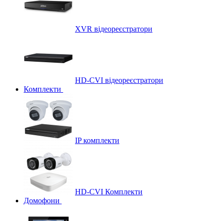
XVR відеореєстратори
HD-CVI відеореєстратори
Комплекти
IP комплекти
HD-CVI Комплекти
Домофони