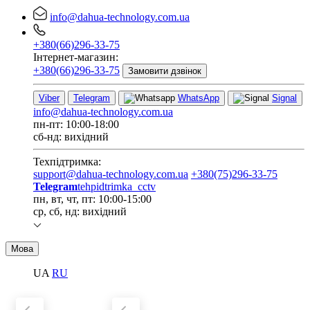
info@dahua-technology.com.ua
+380(66)296-33-75
Інтернет-магазин:
+380(66)296-33-75
Замовити дзвінок
Viber
Telegram
WhatsApp
Signal
info@dahua-technology.com.ua
пн-пт: 10:00-18:00
сб-нд: вихідний
Техпідтримка:
support@dahua-technology.com.ua
+380(75)296-33-75
Telegram
tehpidtrimka_cctv
пн, вт, чт, пт: 10:00-15:00
ср, сб, нд: вихідний
Мова
UA
RU