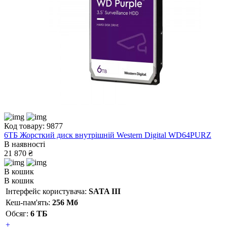
Код товару: 9877
6ТБ Жорсткий диск внутрішній Western Digital WD64PURZ
В наявності
21 870 ₴
В кошик
В кошик
Інтерфейс користувача:
SATA III
Кеш-пам'ять:
256 Мб
Обсяг:
6 ТБ
+