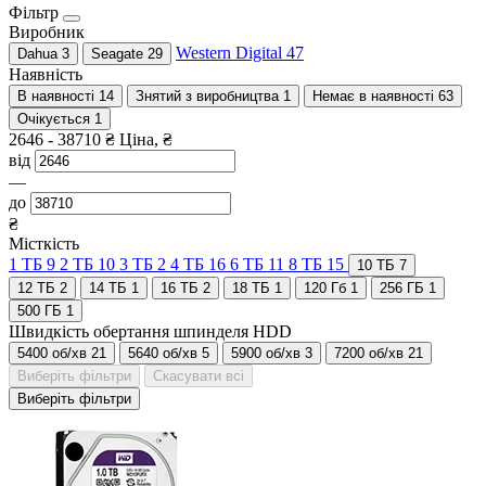
Фільтр
Виробник
Western Digital
47
Dahua
3
Seagate
29
Наявність
В наявності
14
Знятий з виробництва
1
Немає в наявності
63
Очікується
1
2646
-
38710
₴
Ціна, ₴
від
—
до
₴
Місткість
1 ТБ
9
2 ТБ
10
3 ТБ
2
4 ТБ
16
6 ТБ
11
8 ТБ
15
10 ТБ
7
12 ТБ
2
14 ТБ
1
16 ТБ
2
18 ТБ
1
120 Гб
1
256 ГБ
1
500 ГБ
1
Швидкість обертання шпинделя HDD
5400 об/хв
21
5640 об/хв
5
5900 об/хв
3
7200 об/хв
21
Виберіть фільтри
Скасувати всі
Виберіть фільтри