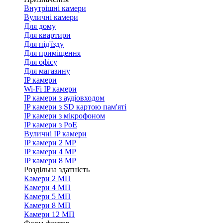
Внутрішні камери
Вуличні камери
Для дому
Для квартири
Для під'їзду
Для приміщення
Для офісу
Для магазину
IP камери
Wi-Fi IP камери
IP камери з аудіовходом
IP камери з SD картою пам'яті
IP камери з мікрофоном
IP камери з PoE
Вуличні IP камери
IP камери 2 MP
IP камери 4 MP
IP камери 8 MP
Роздільна здатність
Камери 2 МП
Камери 4 МП
Камери 5 МП
Камери 8 МП
Камери 12 МП