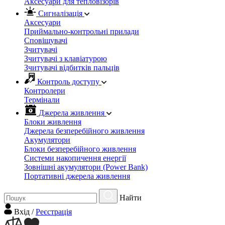
Аксесуари для тепловізорів
Сигналізація
Аксесуари
Приймально-контрольні прилади
Сповіщувачі
Зчитувачі
Зчитувачі з клавіатурою
Зчитувачі відбитків пальців
Контроль доступу
Контролери
Термінали
Джерела живлення
Блоки живлення
Джерела безперебійного живлення
Акумулятори
Блоки безперебійного живлення
Системи накопичення енергії
Зовнішні акумулятори (Power Bank)
Портативні джерела живлення
Найти
Вхiд
/
Реєстрація