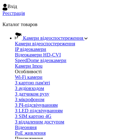
Вхiд
Реєстрація
Каталог товаров
Камери відеоспостереження
Камери відеоспостереження
IP відеокамери
Відеокамери HD-CVI
SpeedDome відеокамери
Камери Imou
Особливості
Wi-Fi камери
З картою пам'яті
З аудіовходом
З датчиком руху
З мікрофоном
З ІЧ-підсвічуванням
З LED підсвічуванням
З SIM картою 4G
З віддаленим доступом
Відеоняня
PoE живлення
Призначення