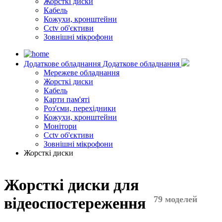
Жорсткі диски
Кабель
Кожухи, кронштейни
Cctv об'єктиви
Зовнішні мікрофони
Додаткове обладнання
Додаткове обладнання
Мережеве обладнання
Жорсткі диски
Кабель
Карти пам'яті
Роз'єми, перехідники
Кожухи, кронштейни
Монітори
Cctv об'єктиви
Зовнішні мікрофони
Жорсткі диски
Жорсткі диски для
відеоспостереження
79 моделей