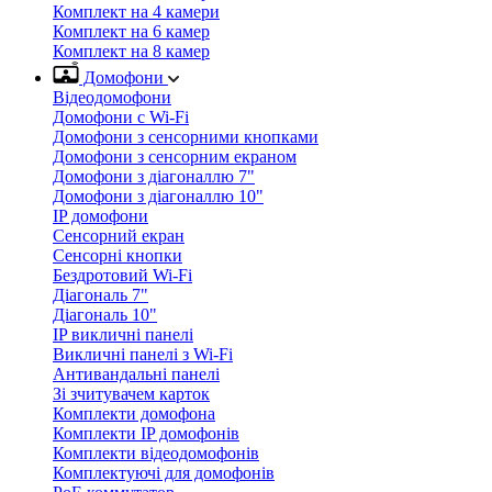
Комплект на 4 камери
Комплект на 6 камер
Комплект на 8 камер
Домофони
Відеодомофони
Домофони с Wi-Fi
Домофони з сенсорними кнопками
Домофони з сенсорним екраном
Домофони з діагоналлю 7"
Домофони з діагоналлю 10"
IP домофони
Сенсорний екран
Сенсорні кнопки
Бездротовий Wi-Fi
Діагональ 7"
Діагональ 10"
IP викличні панелі
Викличні панелі з Wi-Fi
Антивандальні панелі
Зі зчитувачем карток
Комплекти домофона
Комплекти IP домофонів
Комплекти відеодомофонів
Комплектуючі для домофонів