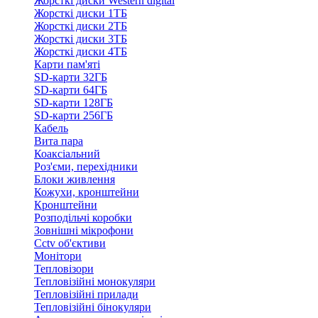
Жорсткі диски Western digital
Жорсткі диски 1ТБ
Жорсткі диски 2ТБ
Жорсткі диски 3ТБ
Жорсткі диски 4ТБ
Карти пам'яті
SD-карти 32ГБ
SD-карти 64ГБ
SD-карти 128ГБ
SD-карти 256ГБ
Кабель
Вита пара
Коаксіальний
Роз'єми, перехідники
Блоки живлення
Кожухи, кронштейни
Кронштейни
Розподільчі коробки
Зовнішні мікрофони
Cctv об'єктиви
Монітори
Тепловізори
Тепловізійні монокуляри
Тепловізійні прилади
Тепловізійні бінокуляри