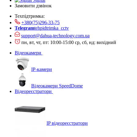
Signal
Замовити дзвінок
Техпідтримка:
+380(75)296-33-75
Telegram
tehpidtrimka_cctv
support@dahua-technology.com.ua
пн, вт, чт, пт: 10:00-15:00
ср, сб, нд: вихідний
Відеокамери
IP-камери
Відеокамери SpeedDome
Відеореєстратори
IP відеореєстратори