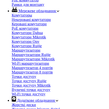
PoE коммутатор
Рамки для монтажу
Мережеве обладнання
Комутаторы
Некеровані комутатори
Керовані комутатори
PoE комутатори
Комутатори Dahua
Комутатори Mikrotik
Комутатори Onv
Комутатори Ruijie
Маршрутизатори
Маршрутизатори Ruijie
Маршрутизатори Mikrotik
Wi-Fi маршрутизатори
Маршрутизатор 4 портів
Маршрутизатор 8 портів
Точки доступу
Точки доступу Ruijie
Точки доступу Mikrotik
Вуличні точки доступу
Wi-Fi точки доступу
Додаткове обладнання
Жорсткі диски