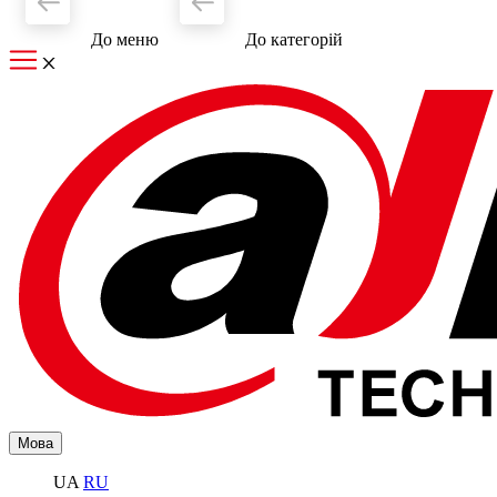
До меню
До категорiй
Мова
UA
RU