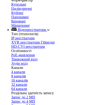
Форм-фактор
Купольні
Циліндричні
Кубічні
Панорамні
Керовані
Мініатюрні
Відеореєстратори
Тип (технологія)
IP реєстратори
XVR реєстратори Гібридні
HD-CVI реєстратори
Особливості
PoE-живлення
Тривожний вхід
Аудіо вхід
Канали
4 канали
8 каналів
16 каналів
32 канали
64 канали
Роздільна здатність запису
Запис до 2 МП
Запис до 4 МП