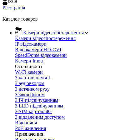
Вхiд
Реєстрація
Каталог товаров
Камери відеоспостереження
Камери відеоспостереження
IP відеокамери
Відеокамери HD-CVI
SpeedDome відеокамери
Камери Imou
Особливості
Wi-Fi камери
З картою пам'яті
З аудіовходом
З датчиком руху
З мікрофоном
З ІЧ-підсвічуванням
З LED підсвічуванням
З SIM картою 4G
З віддаленим доступом
Відеоняня
PoE живлення
Призначення
Внутрішні камери