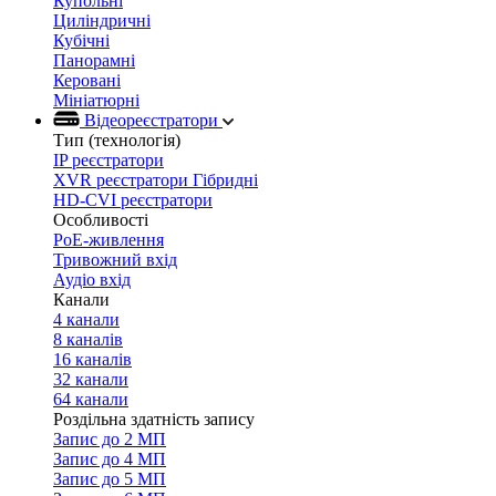
Купольні
Циліндричні
Кубічні
Панорамні
Керовані
Мініатюрні
Відеореєстратори
Тип (технологія)
IP реєстратори
XVR реєстратори Гібридні
HD-CVI реєстратори
Особливості
PoE-живлення
Тривожний вхід
Аудіо вхід
Канали
4 канали
8 каналів
16 каналів
32 канали
64 канали
Роздільна здатність запису
Запис до 2 МП
Запис до 4 МП
Запис до 5 МП