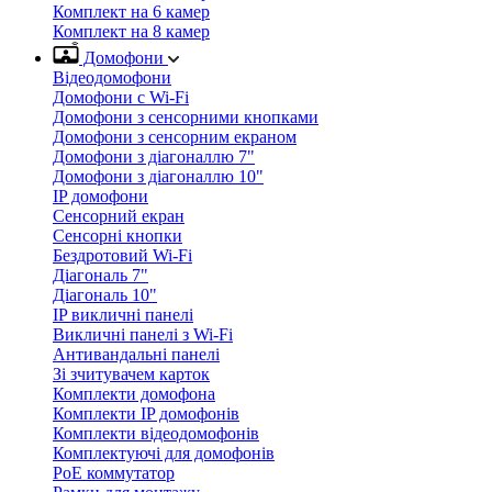
Комплект на 6 камер
Комплект на 8 камер
Домофони
Відеодомофони
Домофони с Wi-Fi
Домофони з сенсорними кнопками
Домофони з сенсорним екраном
Домофони з діагоналлю 7"
Домофони з діагоналлю 10"
IP домофони
Сенсорний екран
Сенсорні кнопки
Бездротовий Wi-Fi
Діагональ 7"
Діагональ 10"
IP викличні панелі
Викличні панелі з Wi-Fi
Антивандальні панелі
Зі зчитувачем карток
Комплекти домофона
Комплекти IP домофонів
Комплекти відеодомофонів
Комплектуючі для домофонів
PoE коммутатор