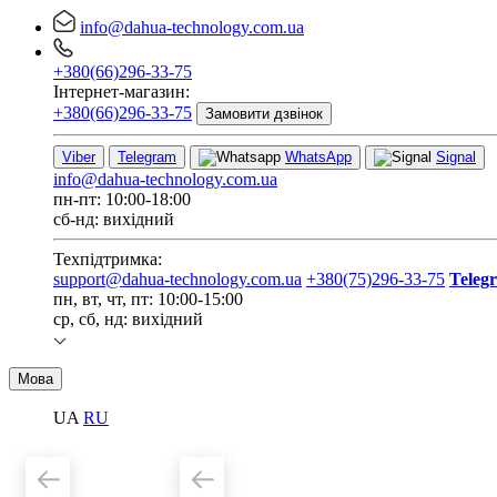
info@dahua-technology.com.ua
+380(66)296-33-75
Інтернет-магазин:
+380(66)296-33-75
Замовити дзвінок
Viber
Telegram
WhatsApp
Signal
info@dahua-technology.com.ua
пн-пт: 10:00-18:00
сб-нд: вихідний
Техпідтримка:
support@dahua-technology.com.ua
+380(75)296-33-75
Teleg
пн, вт, чт, пт: 10:00-15:00
ср, сб, нд: вихідний
Мова
UA
RU