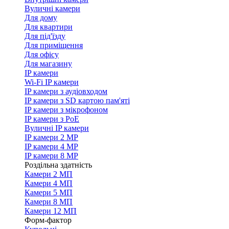
Вуличні камери
Для дому
Для квартири
Для під'їзду
Для приміщення
Для офісу
Для магазину
IP камери
Wi-Fi IP камери
IP камери з аудіовходом
IP камери з SD картою пам'яті
IP камери з мікрофоном
IP камери з PoE
Вуличні IP камери
IP камери 2 MP
IP камери 4 MP
IP камери 8 MP
Роздільна здатність
Камери 2 МП
Камери 4 МП
Камери 5 МП
Камери 8 МП
Камери 12 МП
Форм-фактор