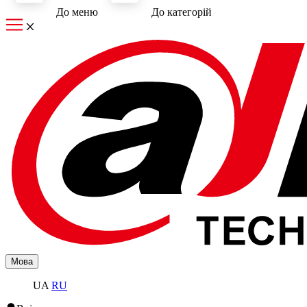
До меню
До категорiй
Мова
UA
RU