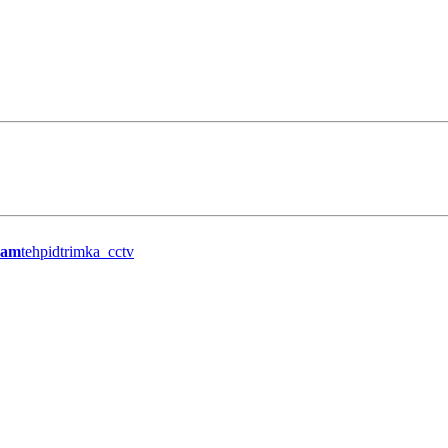
ram
tehpidtrimka_cctv