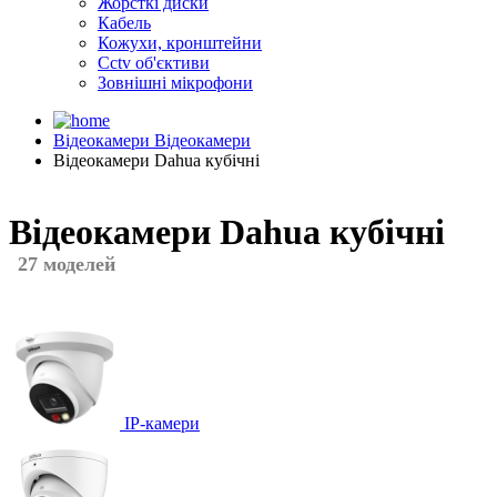
Жорсткі диски
Кабель
Кожухи, кронштейни
Cctv об'єктиви
Зовнішні мікрофони
Відеокамери
Відеокамери
Відеокамери Dahua кубічні
Відеокамери Dahua кубічні
27 моделей
IP-камери