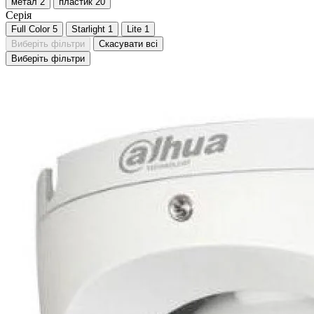
метал
2
пластик
20
Серія
Full Color
5
Starlight
1
Lite
1
Виберіть фільтри
Скасувати всі
Виберіть фільтри