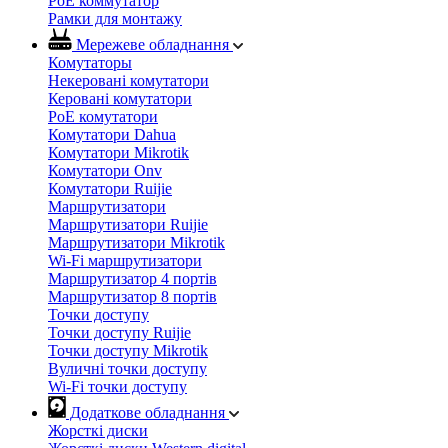
PoE коммутатор
Рамки для монтажу
Мережеве обладнання
Комутаторы
Некеровані комутатори
Керовані комутатори
PoE комутатори
Комутатори Dahua
Комутатори Mikrotik
Комутатори Onv
Комутатори Ruijie
Маршрутизатори
Маршрутизатори Ruijie
Маршрутизатори Mikrotik
Wi-Fi маршрутизатори
Маршрутизатор 4 портів
Маршрутизатор 8 портів
Точки доступу
Точки доступу Ruijie
Точки доступу Mikrotik
Вуличні точки доступу
Wi-Fi точки доступу
Додаткове обладнання
Жорсткі диски