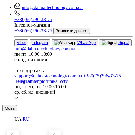
info@dahua-technology.com.ua
+380(66)296-33-75
Інтернет-магазин:
+380(66)296-33-75
Замовити дзвінок
Viber
Telegram
WhatsApp
Signal
info@dahua-technology.com.ua
пн-пт: 10:00-18:00
сб-нд: вихідний
Техпідтримка:
support@dahua-technology.com.ua
+380(75)296-33-75
Telegram
tehpidtrimka_cctv
пн, вт, чт, пт: 10:00-15:00
ср, сб, нд: вихідний
Мова
UA
RU