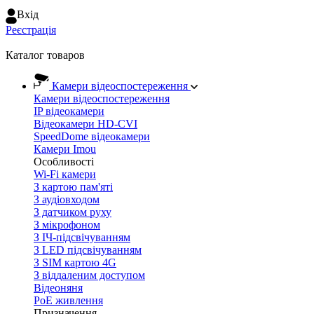
Вхiд
Реєстрація
Каталог товаров
Камери відеоспостереження
Камери відеоспостереження
IP відеокамери
Відеокамери HD-CVI
SpeedDome відеокамери
Камери Imou
Особливості
Wi-Fi камери
З картою пам'яті
З аудіовходом
З датчиком руху
З мікрофоном
З ІЧ-підсвічуванням
З LED підсвічуванням
З SIM картою 4G
З віддаленим доступом
Відеоняня
PoE живлення
Призначення