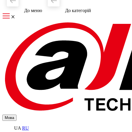
До меню
До категорiй
Мова
UA
RU