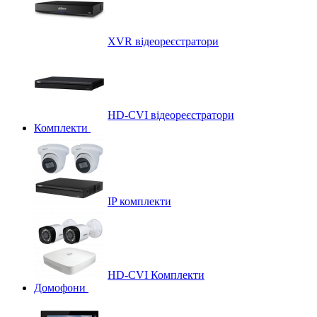
XVR відеореєстратори
HD-CVI відеореєстратори
Комплекти
IP комплекти
HD-CVI Комплекти
Домофони