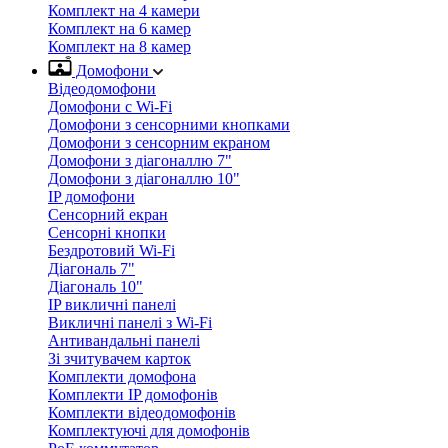
Комплект на 4 камери
Комплект на 6 камер
Комплект на 8 камер
Домофони
Відеодомофони
Домофони с Wi-Fi
Домофони з сенсорними кнопками
Домофони з сенсорним екраном
Домофони з діагоналлю 7"
Домофони з діагоналлю 10"
IP домофони
Сенсорний екран
Сенсорні кнопки
Бездротовий Wi-Fi
Діагональ 7"
Діагональ 10"
IP викличні панелі
Викличні панелі з Wi-Fi
Антивандальні панелі
Зі зчитувачем карток
Комплекти домофона
Комплекти IP домофонів
Комплекти відеодомофонів
Комплектуючі для домофонів