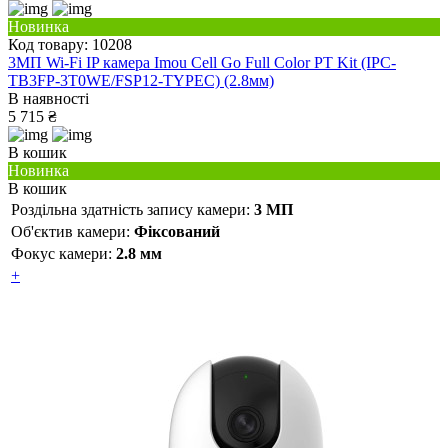
Новинка
Код товару: 10208
3МП Wi-Fi IP камера Imou Cell Go Full Color PT Kit (IPC-
TB3FP-3T0WE/FSP12-TYPEC) (2.8мм)
В наявності
5 715 ₴
В кошик
Новинка
В кошик
Роздільна здатність запису камери:
3 МП
Об'єктив камери:
Фіксований
Фокус камери:
2.8 мм
+