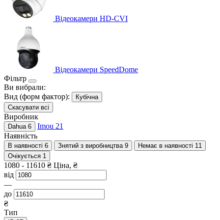
Відеокамери HD-CVI
Відеокамери SpeedDome
Фільтр
Ви вибрали:
Вид (форм фактор):
Кубічна
Скасувати всі
Виробник
Imou
21
Dahua
6
Наявність
В наявності
6
Знятий з виробництва
9
Немає в наявності
11
Очікується
1
1080
-
11610
₴
Ціна, ₴
від
—
до
₴
Тип