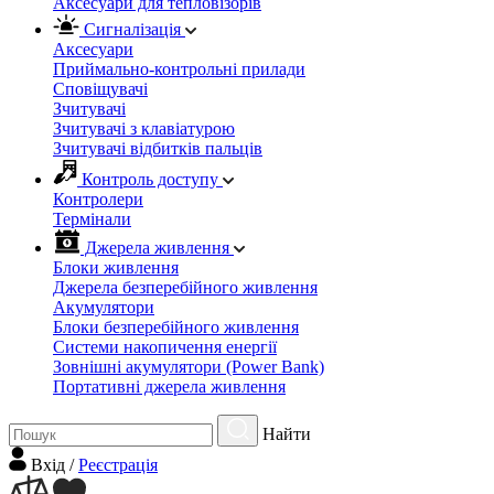
Аксесуари для тепловізорів
Сигналізація
Аксесуари
Приймально-контрольні прилади
Сповіщувачі
Зчитувачі
Зчитувачі з клавіатурою
Зчитувачі відбитків пальців
Контроль доступу
Контролери
Термінали
Джерела живлення
Блоки живлення
Джерела безперебійного живлення
Акумулятори
Блоки безперебійного живлення
Системи накопичення енергії
Зовнішні акумулятори (Power Bank)
Портативні джерела живлення
Найти
Вхiд
/
Реєстрація