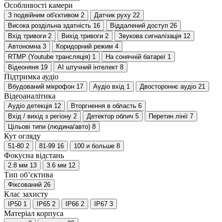
Особливості камери
З подвійним об'єктивом
2
Датчик руху
22
Висока роздільна здатність
16
Віддалений доступ
26
Вхід тривоги
2
Вихід тривоги
2
Звукова сигналізація
12
Автономна
3
Коридорний режим
4
RTMP (Youtube трансляція)
1
На сонячній батареї
1
Відеоняня
19
AI штучний інтелект
8
Підтримка аудіо
Вбудований мікрофон
17
Аудіо вхід
1
Двостороннє аудіо
21
Відеоаналітика
Аудіо детекція
12
Вторгнення в область
6
Вхід / вихід з регіону
2
Детектор облич
5
Перетин лінії
7
Цільові типи (людина/авто)
8
Кут огляду
51-80
2
81-99
16
100 и больше
8
Фокусна відстань
2.8 мм
13
3.6 мм
12
Тип об’єктива
Фіксований
26
Клас захисту
IP50
1
IP65
2
IP66
2
IP67
3
Матеріал корпуса