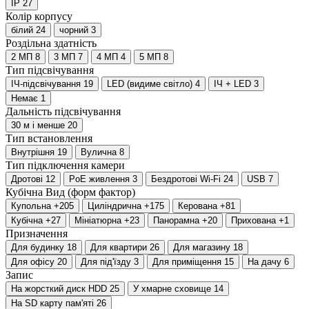
IP
27
Колір корпусу
білий
24
чорний
3
Роздільна здатність
2 МП
8
3 МП
7
4 МП
4
5 МП
8
Тип підсвічування
IЧ-підсвічування
19
LED (видиме світло)
4
ІЧ + LED
3
Немає
1
Дальність підсвічування
30 м і менше
20
Тип встановлення
Внутрішня
19
Вулична
8
Тип підключення камери
Дротові
12
PoE живлення
3
Бездротові Wi-Fi
24
USB
7
Кубічна
Вид (форм фактор)
Купольна
+205
Циліндрична
+175
Керована
+81
Кубічна
+27
Мініатюрна
+23
Панорамна
+20
Прихована
+1
Призначення
Для будинку
18
Для квартири
26
Для магазину
18
Для офісу
20
Для під'їзду
3
Для приміщення
15
На дачу
6
Запис
На жорсткий диск HDD
25
У хмарне сховище
14
На SD карту пам'яті
26