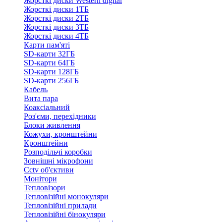
Жорсткі диски Western digital
Жорсткі диски 1ТБ
Жорсткі диски 2ТБ
Жорсткі диски 3ТБ
Жорсткі диски 4ТБ
Карти пам'яті
SD-карти 32ГБ
SD-карти 64ГБ
SD-карти 128ГБ
SD-карти 256ГБ
Кабель
Вита пара
Коаксіальний
Роз'єми, перехідники
Блоки живлення
Кожухи, кронштейни
Кронштейни
Розподільчі коробки
Зовнішні мікрофони
Cctv об'єктиви
Монітори
Тепловізори
Тепловізійні монокуляри
Тепловізійні прилади
Тепловізійні бінокуляри