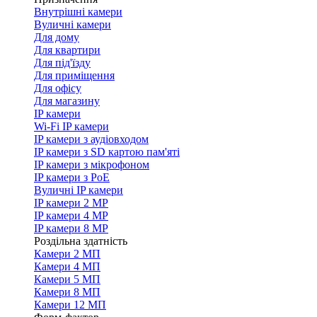
Внутрішні камери
Вуличні камери
Для дому
Для квартири
Для під'їзду
Для приміщення
Для офісу
Для магазину
IP камери
Wi-Fi IP камери
IP камери з аудіовходом
IP камери з SD картою пам'яті
IP камери з мікрофоном
IP камери з PoE
Вуличні IP камери
IP камери 2 MP
IP камери 4 MP
IP камери 8 MP
Роздільна здатність
Камери 2 МП
Камери 4 МП
Камери 5 МП
Камери 8 МП
Камери 12 МП