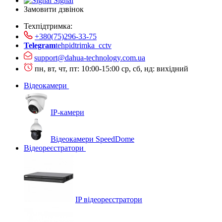
Signal
Замовити дзвінок
Техпідтримка:
+380(75)296-33-75
Telegram
tehpidtrimka_cctv
support@dahua-technology.com.ua
пн, вт, чт, пт: 10:00-15:00
ср, сб, нд: вихідний
Відеокамери
IP-камери
Відеокамери SpeedDome
Відеореєстратори
IP відеореєстратори