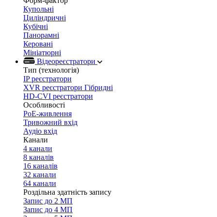
Форм-фактор
Купольні
Циліндричні
Кубічні
Панорамні
Керовані
Мініатюрні
Відеореєстратори
Тип (технологія)
IP реєстратори
XVR реєстратори Гібридні
HD-CVI реєстратори
Особливості
PoE-живлення
Тривожний вхід
Аудіо вхід
Канали
4 канали
8 каналів
16 каналів
32 канали
64 канали
Роздільна здатність запису
Запис до 2 МП
Запис до 4 МП