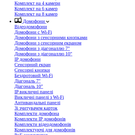
Комплект на 4 камери
Комплект на 6 камер
Комплект на 8 камер
Домофони
Відеодомофони
Домофони с Wi-Fi
Домофони з сенсорними кнопками
Домофони з сенсорним екраном
Домофони з діагоналлю 7"
Домофони з діагоналлю 10"
IP домофони
Сенсорний екран
Сенсорні кнопки
Бездротовий Wi-Fi
Діагональ 7"
Діагональ 10"
IP викличні панелі
Викличні панелі з Wi-Fi
Антивандальні панелі
Зі зчитувачем карток
Комплекти домофона
Комплекти IP домофонів
Комплекти відеодомофонів
Комплектуючі для домофонів