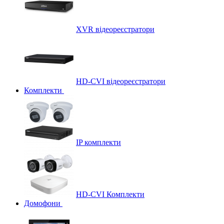
XVR відеореєстратори
HD-CVI відеореєстратори
Комплекти
IP комплекти
HD-CVI Комплекти
Домофони