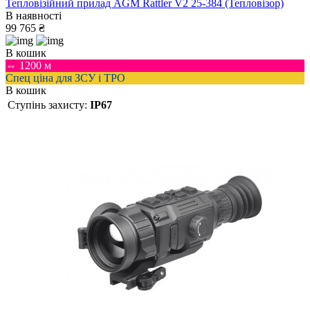
Тепловізійний прилад AGM Rattler V2 25-384 (Тепловізор)
В наявності
99 765 ₴
В кошик
⇔ 1200 м
Спец ціна для ЗСУ і ТРО
В кошик
Ступінь захисту:
IP67