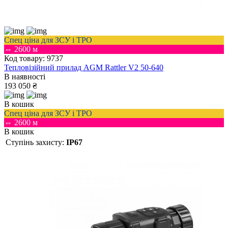
Спец ціна для ЗСУ і ТРО
⇔ 2600 м
Код товару: 9737
Тепловізійний прилад AGM Rattler V2 50-640
В наявності
193 050 ₴
В кошик
Спец ціна для ЗСУ і ТРО
⇔ 2600 м
В кошик
Ступінь захисту:
IP67