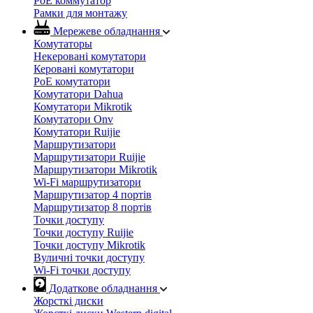
PoE коммутатор
Рамки для монтажу
Мережеве обладнання
Комутаторы
Некеровані комутатори
Керовані комутатори
PoE комутатори
Комутатори Dahua
Комутатори Mikrotik
Комутатори Onv
Комутатори Ruijie
Маршрутизатори
Маршрутизатори Ruijie
Маршрутизатори Mikrotik
Wi-Fi маршрутизатори
Маршрутизатор 4 портів
Маршрутизатор 8 портів
Точки доступу
Точки доступу Ruijie
Точки доступу Mikrotik
Вуличні точки доступу
Wi-Fi точки доступу
Додаткове обладнання
Жорсткі диски