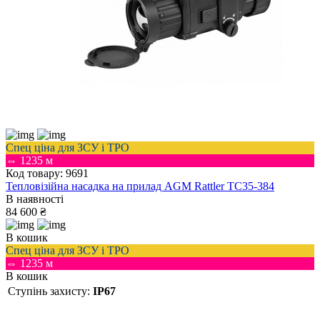
Спец ціна для ЗСУ і ТРО
⇔ 1235 м
Код товару: 9691
Тепловізійна насадка на прилад AGM Rattler TC35-384
В наявності
84 600 ₴
В кошик
Спец ціна для ЗСУ і ТРО
⇔ 1235 м
В кошик
Ступінь захисту:
IP67