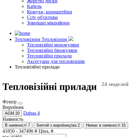
Жорсткі диски
Кабель
Кожухи, кронштейни
Cctv об'єктиви
Зовнішні мікрофони
Тепловізори
Тепловізори
Тепловізійні монокуляри
Тепловізійні бінокуляри
Тепловізійні прилади
Аксесуари для тепловізорів
Тепловізійні прилади
Тепловізійні прилади
24 моделей
Фільтр
Виробник
Dahua
4
AGM
20
Наявність
В наявності
7
Знятий з виробництва
2
Немає в наявності
15
41850
-
347490
₴
Ціна, ₴
від