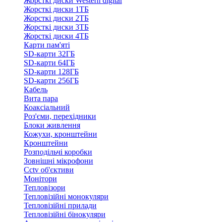
Жорсткі диски Western digital
Жорсткі диски 1ТБ
Жорсткі диски 2ТБ
Жорсткі диски 3ТБ
Жорсткі диски 4ТБ
Карти пам'яті
SD-карти 32ГБ
SD-карти 64ГБ
SD-карти 128ГБ
SD-карти 256ГБ
Кабель
Вита пара
Коаксіальний
Роз'єми, перехідники
Блоки живлення
Кожухи, кронштейни
Кронштейни
Розподільчі коробки
Зовнішні мікрофони
Cctv об'єктиви
Монітори
Тепловізори
Тепловізійні монокуляри
Тепловізійні прилади
Тепловізійні бінокуляри