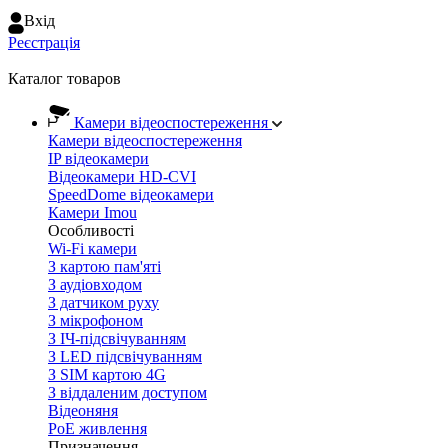
Вхiд
Реєстрація
Каталог товаров
Камери відеоспостереження
Камери відеоспостереження
IP відеокамери
Відеокамери HD-CVI
SpeedDome відеокамери
Камери Imou
Особливості
Wi-Fi камери
З картою пам'яті
З аудіовходом
З датчиком руху
З мікрофоном
З ІЧ-підсвічуванням
З LED підсвічуванням
З SIM картою 4G
З віддаленим доступом
Відеоняня
PoE живлення
Призначення