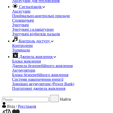
Аксесуари для тепловізорів
Сигналізація
Аксесуари
Приймально-контрольні прилади
Сповіщувачі
Зчитувачі
Зчитувачі з клавіатурою
Зчитувачі відбитків пальців
Контроль доступу
Контролери
Термінали
Джерела живлення
Блоки живлення
Джерела безперебійного живлення
Акумулятори
Блоки безперебійного живлення
Системи накопичення енергії
Зовнішні акумулятори (Power Bank)
Портативні джерела живлення
Найти
Вхiд
/
Реєстрація