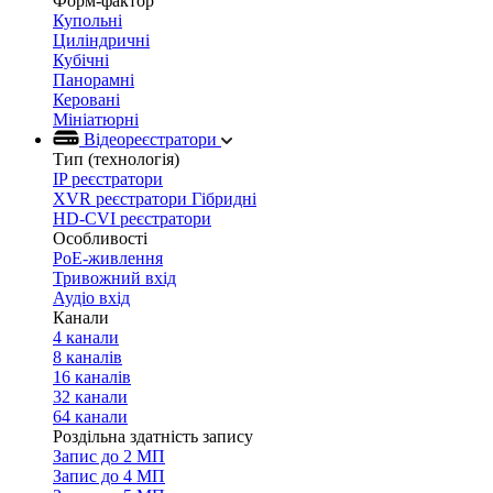
Форм-фактор
Купольні
Циліндричні
Кубічні
Панорамні
Керовані
Мініатюрні
Відеореєстратори
Тип (технологія)
IP реєстратори
XVR реєстратори Гібридні
HD-CVI реєстратори
Особливості
PoE-живлення
Тривожний вхід
Аудіо вхід
Канали
4 канали
8 каналів
16 каналів
32 канали
64 канали
Роздільна здатність запису
Запис до 2 МП
Запис до 4 МП