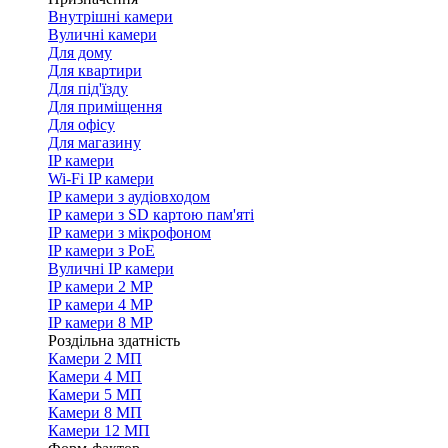
Внутрішні камери
Вуличні камери
Для дому
Для квартири
Для під'їзду
Для приміщення
Для офісу
Для магазину
IP камери
Wi-Fi IP камери
IP камери з аудіовходом
IP камери з SD картою пам'яті
IP камери з мікрофоном
IP камери з PoE
Вуличні IP камери
IP камери 2 MP
IP камери 4 MP
IP камери 8 MP
Роздільна здатність
Камери 2 МП
Камери 4 МП
Камери 5 МП
Камери 8 МП
Камери 12 МП