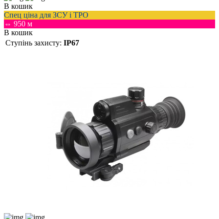
В кошик
Спец ціна для ЗСУ і ТРО
⇔ 950 м
В кошик
Ступінь захисту:
IP67