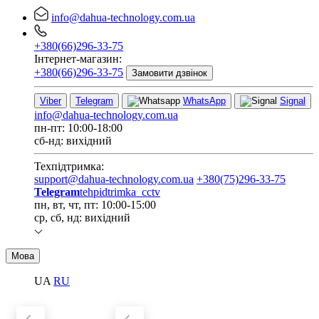
info@dahua-technology.com.ua
+380(66)296-33-75
Інтернет-магазин:
+380(66)296-33-75
Замовити дзвінок
Viber
Telegram
WhatsApp
Signal
info@dahua-technology.com.ua
пн-пт: 10:00-18:00
сб-нд: вихідний
Техпідтримка:
support@dahua-technology.com.ua
+380(75)296-33-75
Telegram
tehpidtrimka_cctv
пн, вт, чт, пт: 10:00-15:00
ср, сб, нд: вихідний
Мова
UA
RU