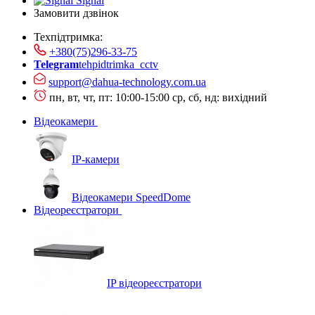
Signal
Замовити дзвінок
Техпідтримка:
+380(75)296-33-75
Telegram
tehpidtrimka_cctv
support@dahua-technology.com.ua
пн, вт, чт, пт: 10:00-15:00
ср, сб, нд: вихідний
Відеокамери
IP-камери
Відеокамери SpeedDome
Відеореєстратори
IP відеореєстратори