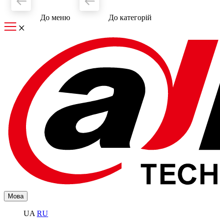
До меню
До категорiй
Мова
UA
RU