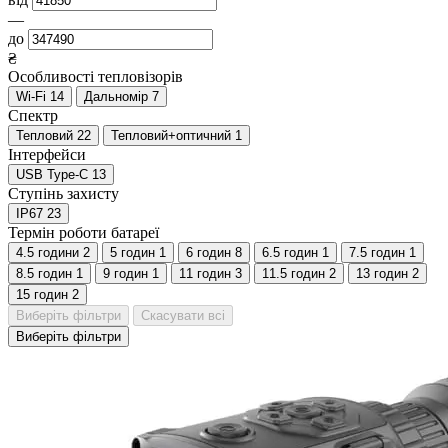
—
до
₴
Особливості тепловізорів
Wi-Fi
14
Дальномір
7
Спектр
Тепловий
22
Тепловий+оптичний
1
Інтерфейси
USB Type-C
13
Ступінь захисту
IP67
23
Термін роботи батареї
4.5 години
2
5 годин
1
6 годин
8
6.5 годин
1
7.5 годин
1
8.5 годин
1
9 годин
1
11 годин
3
11.5 годин
2
13 годин
2
15 годин
2
Виберіть фільтри
Скасувати всі
Виберіть фільтри