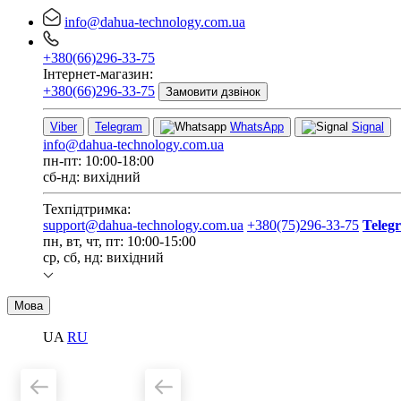
info@dahua-technology.com.ua
+380(66)296-33-75
Інтернет-магазин:
+380(66)296-33-75
Замовити дзвінок
Viber
Telegram
WhatsApp
Signal
info@dahua-technology.com.ua
пн-пт: 10:00-18:00
сб-нд: вихідний
Техпідтримка:
support@dahua-technology.com.ua
+380(75)296-33-75
Teleg
пн, вт, чт, пт: 10:00-15:00
ср, сб, нд: вихідний
Мова
UA
RU