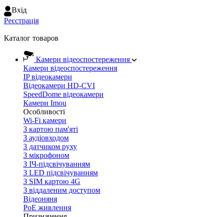
Вхiд
Реєстрація
Каталог товаров
Камери відеоспостереження
Камери відеоспостереження
IP відеокамери
Відеокамери HD-CVI
SpeedDome відеокамери
Камери Imou
Особливості
Wi-Fi камери
З картою пам'яті
З аудіовходом
З датчиком руху
З мікрофоном
З ІЧ-підсвічуванням
З LED підсвічуванням
З SIM картою 4G
З віддаленим доступом
Відеоняня
PoE живлення
Призначення