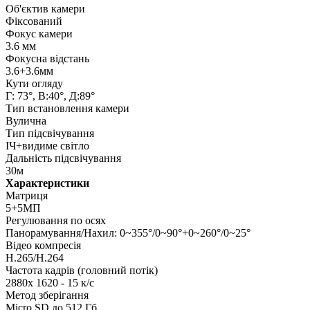
Об'єктив камери
Фіксований
Фокус камери
3.6 мм
Фокусна відстань
3.6+3.6мм
Кути огляду
Г: 73°, В:40°, Д:89°
Тип встановлення камери
Вулична
Тип підсвічування
ІЧ+видиме світло
Дальність підсвічування
30м
Характеристики
Матриця
5+5МП
Регулювання по осях
Панорамування/Нахил: 0~355°/0~90°+0~260°/0~25°
Відео компресія
H.265/H.264
Частота кадрів (головний потік)
2880x 1620 - 15 к/с
Метод зберігання
Micro SD до 512 Гб