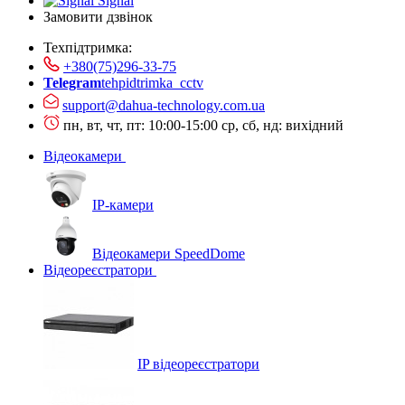
Signal
Замовити дзвінок
Техпідтримка:
+380(75)296-33-75
Telegram
tehpidtrimka_cctv
support@dahua-technology.com.ua
пн, вт, чт, пт: 10:00-15:00
ср, сб, нд: вихідний
Відеокамери
IP-камери
Відеокамери SpeedDome
Відеореєстратори
IP відеореєстратори