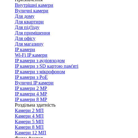
Внутрішні камери
Вуличні камери
Для дому
Для квартири
Для під'їзду
Для приміщення
Для офісу
Для магазину
IP камери
Wi-Fi IP камери
IP камери з аудіовходом
IP камери з SD картою пам'яті
IP камери з мікрофоном
IP камери з PoE
Вуличні IP камери
IP камери 2 MP
IP камери 4 MP
IP камери 8 MP
Роздільна здатність
Камери 2 МП
Камери 4 МП
Камери 5 МП
Камери 8 МП
Камери 12 МП