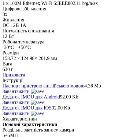
1 x 100М Ethernet; Wi-Fi 6:IEEE802.11 b/g/n/ax
Цифрове збільшення
8x
Живлення
DC 12В 1A
Потужність споживання
12 Вт
Робоча температура
-30°C - +50°C
Розміри
158.72 × 124.98× 201.9 мм
Вага
630 г
Приховати
Інструкції
Паспорт пристрою англійською мовою
4.36 Mb
Завантажити
Додаток IMOU для Android
92.00 Kb
Завантажити
Додаток IMOU для IOS
92.00 Kb
Завантажити
Характеристики
Основні характеристики
Роздільна здатність запису камери
5+5МП