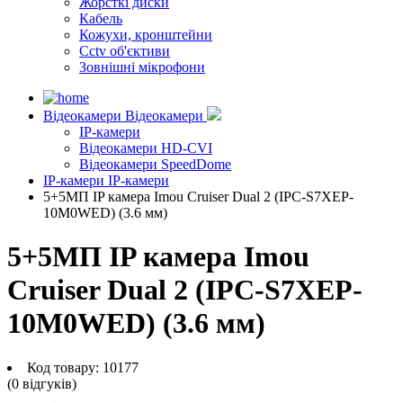
Жорсткі диски
Кабель
Кожухи, кронштейни
Cctv об'єктиви
Зовнішні мікрофони
Відеокамери
Відеокамери
IP-камери
Відеокамери HD-CVI
Відеокамери SpeedDome
IP-камери
IP-камери
5+5МП IP камера Imou Cruiser Dual 2 (IPC-S7XEP-
10M0WED) (3.6 мм)
5+5МП IP камера Imou
Cruiser Dual 2 (IPC-S7XEP-
10M0WED) (3.6 мм)
Код товару:
10177
(0 вiдгукiв)