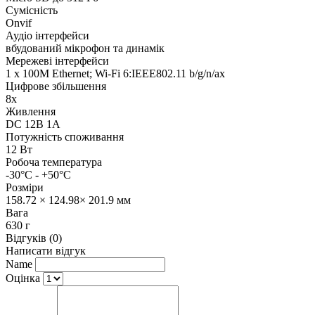
Сумісність
Onvif
Аудіо інтерфейси
вбудований мікрофон та динамік
Мережеві інтерфейси
1 x 100М Ethernet; Wi-Fi 6:IEEE802.11 b/g/n/ax
Цифрове збільшення
8x
Живлення
DC 12В 1A
Потужність споживання
12 Вт
Робоча температура
-30°C - +50°C
Розміри
158.72 × 124.98× 201.9 мм
Вага
630 г
Відгуків (0)
Написати відгук
Name
Оцінка