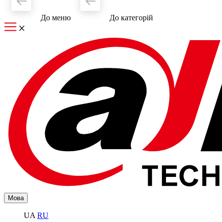
До меню
До категорiй
Мова
UA
RU