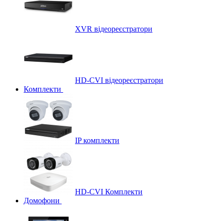
XVR відеореєстратори
HD-CVI відеореєстратори
Комплекти
IP комплекти
HD-CVI Комплекти
Домофони