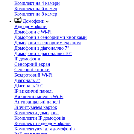
Комплект на 4 камери
Комплект на 6 камер
Комплект на 8 камер
Домофони
Відеодомофони
Домофони с Wi-Fi
Домофони з сенсорними кнопками
Домофони з сенсорним екраном
Домофони з діагоналлю 7"
Домофони з діагоналлю 10"
IP домофони
Сенсорний екран
Сенсорні кнопки
Бездротовий Wi-Fi
Діагональ 7"
Діагональ 10"
IP викличні панелі
Викличні панелі з Wi-Fi
Антивандальні панелі
Зі зчитувачем карток
Комплекти домофона
Комплекти IP домофонів
Комплекти відеодомофонів
Комплектуючі для домофонів