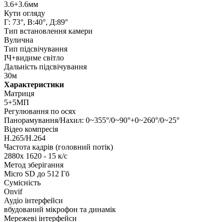
3.6+3.6мм
Кути огляду
Г: 73°, В:40°, Д:89°
Тип встановлення камери
Вулична
Тип підсвічування
ІЧ+видиме світло
Дальність підсвічування
30м
Характеристики
Матриця
5+5МП
Регулювання по осях
Панорамування/Нахил: 0~355°/0~90°+0~260°/0~25°
Відео компресія
H.265/H.264
Частота кадрів (головний потік)
2880x 1620 - 15 к/с
Метод зберігання
Micro SD до 512 Гб
Сумісність
Onvif
Аудіо інтерфейси
вбудований мікрофон та динамік
Мережеві інтерфейси