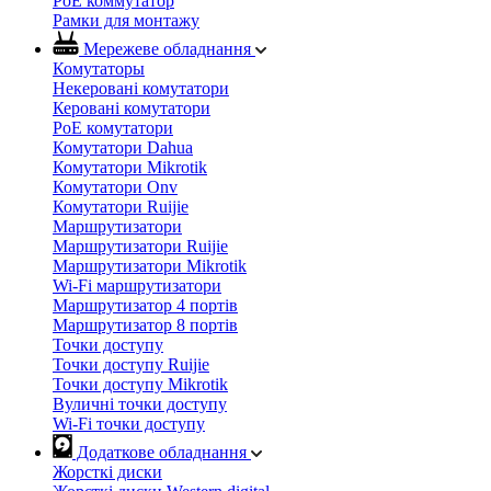
PoE коммутатор
Рамки для монтажу
Мережеве обладнання
Комутаторы
Некеровані комутатори
Керовані комутатори
PoE комутатори
Комутатори Dahua
Комутатори Mikrotik
Комутатори Onv
Комутатори Ruijie
Маршрутизатори
Маршрутизатори Ruijie
Маршрутизатори Mikrotik
Wi-Fi маршрутизатори
Маршрутизатор 4 портів
Маршрутизатор 8 портів
Точки доступу
Точки доступу Ruijie
Точки доступу Mikrotik
Вуличні точки доступу
Wi-Fi точки доступу
Додаткове обладнання
Жорсткі диски