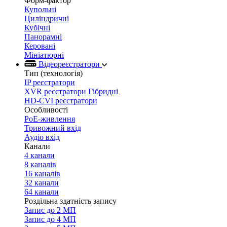
Форм-фактор
Купольні
Циліндричні
Кубічні
Панорамні
Керовані
Мініатюрні
Відеореєстратори
Тип (технологія)
IP реєстратори
XVR реєстратори Гібридні
HD-CVI реєстратори
Особливості
PoE-живлення
Тривожний вхід
Аудіо вхід
Канали
4 канали
8 каналів
16 каналів
32 канали
64 канали
Роздільна здатність запису
Запис до 2 МП
Запис до 4 МП