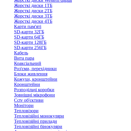
Жорсткі диски Western digital
Жорсткі диски 1ТБ
Жорсткі диски 2ТБ
Жорсткі диски 3ТБ
Жорсткі диски 4ТБ
Карти пам'яті
SD-карти 32ГБ
SD-карти 64ГБ
SD-карти 128ГБ
SD-карти 256ГБ
Кабель
Вита пара
Коаксіальний
Роз'єми, перехідники
Блоки живлення
Кожухи, кронштейни
Кронштейни
Розподільчі коробки
Зовнішні мікрофони
Cctv об'єктиви
Монітори
Тепловізори
Тепловізійні монокуляри
Тепловізійні прилади
Тепловізійні бінокуляри