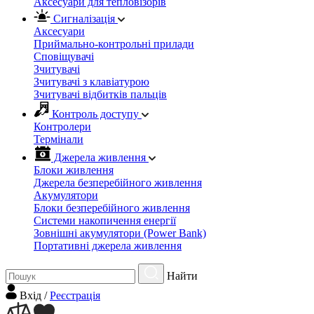
Аксесуари для тепловізорів
Сигналізація
Аксесуари
Приймально-контрольні прилади
Сповіщувачі
Зчитувачі
Зчитувачі з клавіатурою
Зчитувачі відбитків пальців
Контроль доступу
Контролери
Термінали
Джерела живлення
Блоки живлення
Джерела безперебійного живлення
Акумулятори
Блоки безперебійного живлення
Системи накопичення енергії
Зовнішні акумулятори (Power Bank)
Портативні джерела живлення
Найти
Вхiд
/
Реєстрація