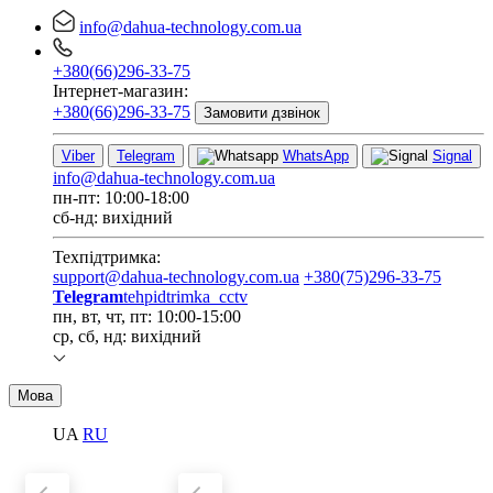
info@dahua-technology.com.ua
+380(66)296-33-75
Інтернет-магазин:
+380(66)296-33-75
Замовити дзвінок
Viber
Telegram
WhatsApp
Signal
info@dahua-technology.com.ua
пн-пт: 10:00-18:00
сб-нд: вихідний
Техпідтримка:
support@dahua-technology.com.ua
+380(75)296-33-75
Telegram
tehpidtrimka_cctv
пн, вт, чт, пт: 10:00-15:00
ср, сб, нд: вихідний
Мова
UA
RU